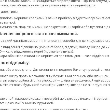
а в сальної залозі. Він складається з прогоркшего шкірного себума,
 комедони образоваваются на різних підтипах жирної шкіри.
двох типів.
називають чорними крапками. Сальна пробка у відкритій порі окислюєт
ть на носі.
 називають подкожниками. Це закриті щільні горбки або вузлики під 
ілення шкірного сала після вмивання.
рез який час після вмивання і нанесення засобів для догляду, шкіра с
ло відділення підвищено (жирна себорея, підлітки, молода шкіра до 27 
.00 — сало відділення в нормі (нормальна шкіра).
вечора або шкіра взагалі не жирниться протягом дня — сало відділення 
нс епідермісу.
на, або зневоднена. Для визначення водного балансу проведіть тест
ньте шкіру проти масажних ліній безіменним пальцем або мізинцем. 
ьтаті видно дрібна сіточка зморшок — шкіра зневоднена. Якщо змор
оже спіткати будь-який тип шкіри. Докладніше про це в наступних п
коло очей, яскраво виражені носогубні складки, вертикальні і горизонт
все це ознаки зниженої пружності.
жених ознак зниження пружності немає, проведіть тест.