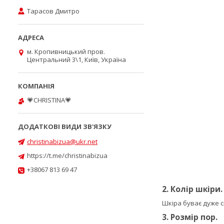
Тарасов Дмитро
м. Кропивницький пров.
Центральний 3\1, Київ, Україна
💗CHRISTINA💗
christinabizua@ukr.net
https://t.me/christinabizua
+38067 813 69 47
2. Колір шкіри.
Шкіра буває дуже с
3. Розмір пор.