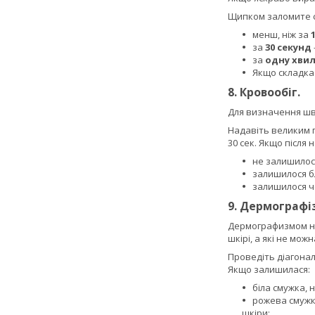
Щипком заломите ск
менш, ніж за
за
30 секунд
за
одну хви
Якщо складка 
8. Кровообіг.
Для визначення шви
Надавіть великим п
30 сек. Якщо після 
не залишилося
залишилося б
залишилося ч
9. Дермографі
Дермографизмом наз
шкірі, а які не можн
Проведіть діагонал
Якщо залишилася:
біла смужка,
рожева смужк
шкіри;