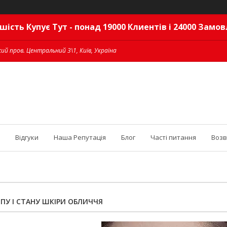
шість Купує Тут - понад 19000 Клиентів і 24000 Замо
ий пров. Центральний 3\1, Київ, Україна
Відгуки
Наша Репутація
Блог
Часті питання
Возв
ПУ І СТАНУ ШКІРИ ОБЛИЧЧЯ