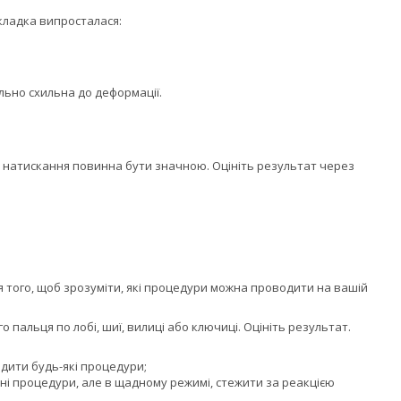
складка випросталася:
льно схильна до деформації.
ила натискання повинна бути значною. Оцініть результат через
 того, щоб зрозуміти, які процедури можна проводити на вашій
пальця по лобі, шиї, вилиці або ключиці. Оцініть результат.
дити будь-які процедури;
і процедури, але в щадному режимі, стежити за реакцією