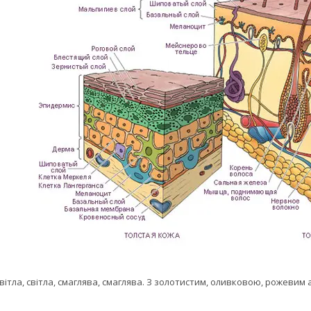
вітла, світла, смаглява, смаглява. З золотистим, оливковою, рожевим 