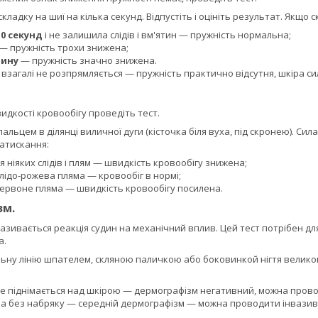
ладку на шиї на кілька секунд. Відпустіть і оцініть результат. Якщо 
10 секунд
і не залишила слідів і вм'ятин — пружність нормальна;
— пружність трохи знижена;
лину
— пружність значно знижена.
взагалі не розпрямляється — пружність практично відсутня, шкіра си
дкості кровообігу проведіть тест.
альцем в ділянці виличної дуги (кісточка біля вуха, під скронею). С
натискання:
 ніяких слідів і плям — швидкість кровообігу знижена;
лідо-рожева пляма — кровообіг в нормі;
ервоне пляма — швидкість кровообігу посилена.
зм.
ивається реакція судин на механічний вплив. Цей тест потрібен для
а.
ьну лінію шпателем, скляною паличкою або боковинкой нігтя великого 
 не піднімається над шкірою — дермографізм негативний, можна прово
а без набряку — середній дермографізм — можна проводити інвазивн