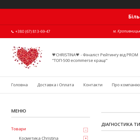
Біль
м. Кропивницьк
+380 (67) 813-69-47
💗CHRISTINA💗 - Фіналіст Рейтингу від PROM
"ТОП-500 ecommerse кращі"
Головна
Доставка і Оплата
Контакти
Про компанію
ДІАГНОСТИКА ТИ
Товари
Косметика Christina