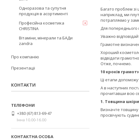
Одноразова та супутня
Багато проблем зі 
продукція в асортименті
наприклад, ми плут
потрапляємо у замк
Професійна косметика
Для попереднього 
CHRISTINA
Уважно відповідайт
Вітаміни, мінерали та БАДи
zandra
Грамотне визначенн
Хороший косметолог
Про компанію
відвідати грамотно
Отже, почнемо.
Презентаціі
10 кроків грамот
Ці етапи допоможут
КОНТАКТИ
А в наступних поста
прочитавши всю се
1. Товщина шкіри
Визначте товщину ш
+380 (67) 813-69-47
просвічують судини
Інна 10.00-16.00