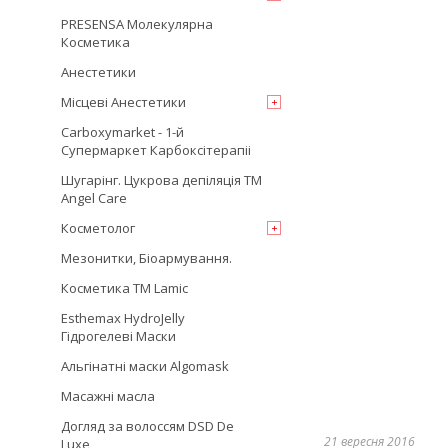
PRESENSA Молекулярна
Косметика
Анестетики
Місцеві Анестетики
Carboxymarket - 1-й
Супермаркет Карбоксітерапіі
Шугарінг. Цукрова депіляція TM
Angel Care
Косметолог
Мезонитки, Біоармування.
Косметика TM Lamic
Esthemax HydroJelly
Гідрогелеві Маски
Альгінатні маски Algomask
Масажні масла
Догляд за волоссям DSD De
21 вересня 2016
Luxe