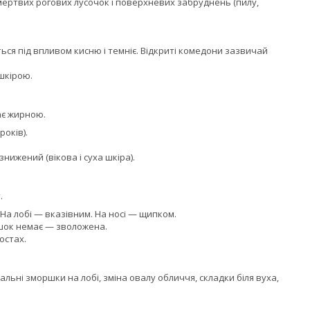
 мертвих рогових лусочок і поверхневих забруднень (пилу,
ься під впливом кисню і темніє. Відкриті комедони зазвичай
шкірою.
тає жирною.
років).
знижений (вікова і суха шкіра).
.
На лобі — вказівним. На носі — щипком.
шок немає — зволожена.
остах.
альні зморшки на лобі, зміна овалу обличчя, складки біля вуха,