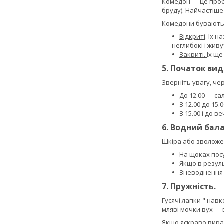
Комедон — це пробк
бруду). Найчастіше
Комедони бувають 
Відкриті
. Їх 
неглибокі і живу
Закриті.
Їх ще
5. Початок вид
Зверніть увагу, че
До 12.00 — са
З 12.00 до 15
З 15.00 і до 
6. Водний бала
Шкіра або зволоже
На щоках посу
Якщо в резул
Зневоднення м
7. Пружність.
Гусячі лапки " нав
мляві мочки вух — 
Якщо яскраво вира