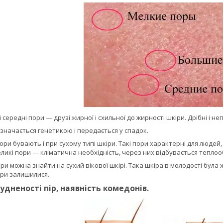
і середні пори — друзі жирної і схильної до жирності шкіри. Дрібні і неп
изначається генетикою і передається у спадок.
ори бувають і при сухому типі шкіри. Такі пори характерні для людей,
великі пори — кліматична необхідність, через них відбувається теплоо
пори можна знайти на сухий вікової шкірі. Така шкіра в молодості бул
ори залишилися.
рудненості пір, наявність комедонів.