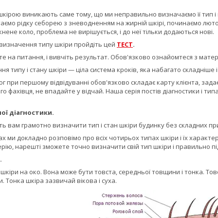
шкірою виникають саме тому, що ми неправильно визначаємо її тип і пі
аємо рідку себорею з зневодненням на жирній шкірі, починаємо люто 
нене коло, проблема не вирішується, і до неї тільки додаються нові.
визначення типу шкіри пройдіть цей
ТЕСТ
.
е на питання, і вивчіть результат. Обов'язково ознайомтеся з мате
я типу і стану шкіри — ціла система кроків, яка набагато складніше і
 при першому відвідуванні обов'язково складає карту клієнта, задає
го фахівця, не впадайте у відчай. Наша серія постів діагностики і т
ної діагностики.
ь вам грамотно визначити тип і стан шкіри будинку без складних при
х ми докладно розповімо про всіх чотирьох типах шкіри і їх характерн
рію, нарешті зможете точно визначити свій тип шкіри і правильно пі
.
кіри на око. Вона може бути товста, середньої товщини і тонка. Товс
. Тонка шкіра зазвичай вікова і суха.