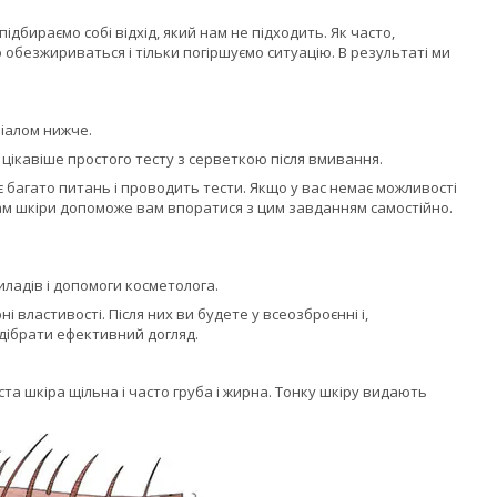
дбираємо собі відхід, який нам не підходить. Як часто,
обезжириваться і тільки погіршуємо ситуацію. В результаті ми
ріалом нижче.
 цікавіше простого тесту з серветкою після вмивання.
 багато питань і проводить тести. Якщо у вас немає можливості
ипам шкіри допоможе вам впоратися з цим завданням самостійно.
ладів і допомоги косметолога.
і властивості. Після них ви будете у всеозброєнні і,
дібрати ефективний догляд.
та шкіра щільна і часто груба і жирна. Тонку шкіру видають