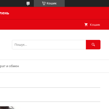
Кошик
влень
Кошик
рат и обмен