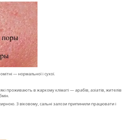
омітні — нормальної і сухої.
 які проживають в жаркому кліматі — арабів, азіатів, жителів
бмін.
а жирною. З віковому, сальні залози припинили працювати і