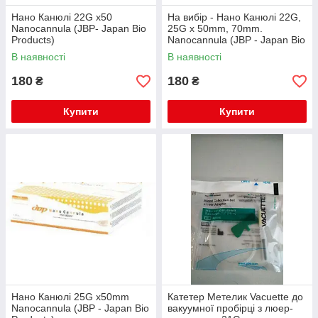
Нано Канюлі 22G x50
На вибір - Нано Канюлі 22G,
Nanocannula (JBP- Japan Bio
25G x 50mm, 70mm.
Products)
Nanocannula (JBP - Japan Bio
Products)
В наявності
В наявності
180
180
₴
₴
Купити
Купити
Нано Канюлі 25G x50mm
Катетер Метелик Vacuette до
Nanocannula (JBP - Japan Bio
вакуумної пробірці з люер-