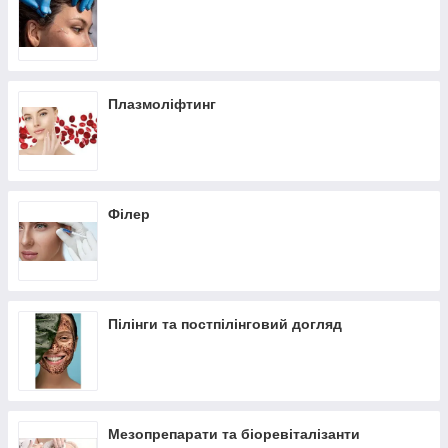
або на
Viber +380678136947
Плазмоліфтинг
Філер
Пілінги та постпілінговий догляд
Мезопрепарати та біоревіталізанти