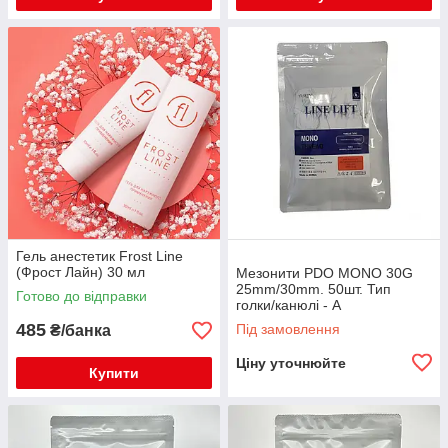
Гель анестетик Frost Line
(Фрост Лайн) 30 мл
Мезонити PDO MONO 30G
25mm/30mm. 50шт. Тип
Готово до відправки
голки/канюлі - A
485
Під замовлення
₴/банка
Ціну уточнюйте
Купити