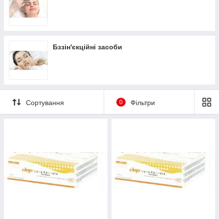
Бззiн'єкційні засоби
Сортування
0
Фільтри