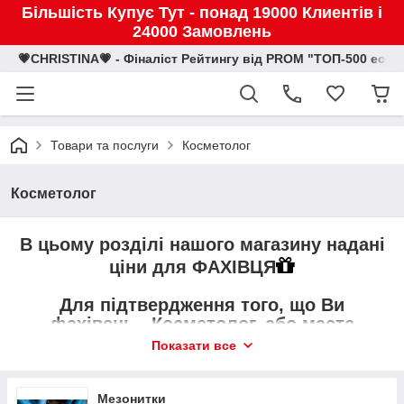
Більшість Купує Тут - понад 19000 Клиентів і
24000 Замовлень
💗CHRISTINA💗 - Фіналіст Рейтингу від PROM "ТОП-500 eco
Товари та послуги
Косметолог
Косметолог
В цьому розділі нашого магазину надані
ціни для ФАХІВЦЯ
Для підтвердження того, що Ви
фахівець - Косметолог
, або маєте
Медичну Освіту
, Вам потрібно
Показати все
надіслати скан
Вашого диплома
на:
E-mail: christinabizua@i.ua
Мезонитки