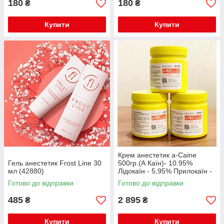
180
180
₴
₴
Купити
Купити
Крем анестетик a-Caine
Гель анестетик Frost Line 30
500гр.(А Каїн)- 10.95%
мл (42880)
Лідокаїн - 5,95% Прилокаїн -
5% (Відео)
Готово до відправки
Готово до відправки
485
2 895
₴
₴
Купити
Купити