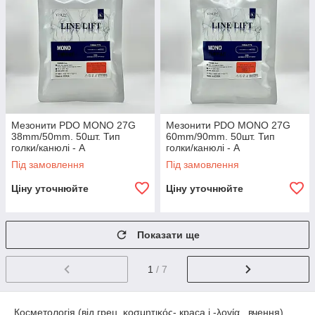
Мезонити PDO MONO 27G
Мезонити PDO MONO 27G
38mm/50mm. 50шт. Тип
60mm/90mm. 50шт. Тип
голки/канюлі - A
голки/канюлі - A
Під замовлення
Під замовлення
Ціну уточнюйте
Ціну уточнюйте
Показати ще
1
/ 7
Косметологія (від грец. κοσμητικός- краса і -λογία вчення)