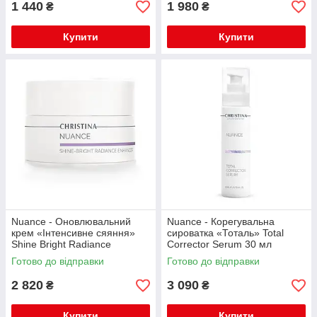
1 440
1 980
₴
₴
Купити
Купити
Nuance - Оновлювальний
Nuance - Корегувальна
крем «Інтенсивне сяяння»
сироватка «Тоталь» Total
Shine Bright Radiance
Corrector Serum 30 мл
Enhancer 50 мл
Готово до відправки
Готово до відправки
2 820
3 090
₴
₴
Купити
Купити