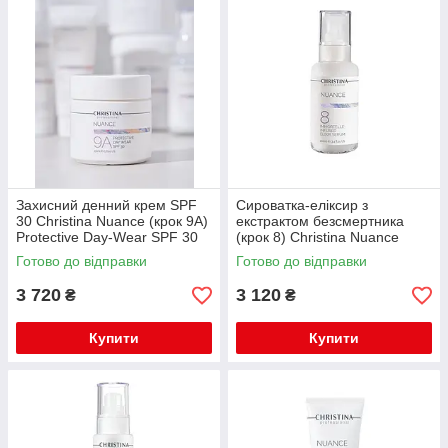
Захисний денний крем SPF
Сироватка-еліксир з
30 Christina Nuance (крок 9А)
екстрактом безсмертника
Protective Day-Wear SPF 30
(крок 8) Christina Nuance
150 мл
Immortelle-Infused Elixir
Готово до відправки
Готово до відправки
Serum 100 мл
3 720
3 120
₴
₴
Купити
Купити