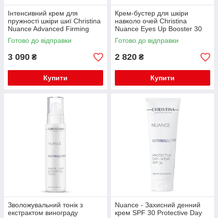
Інтенсивний крем для
Крем-бустер для шкіри
пружності шкіри шиї Christina
навколо очей Christina
Nuance Advanced Firming
Nuance Eyes Up Booster 30
Neck Cream 50 мл
мл
Готово до відправки
Готово до відправки
3 090
2 820
₴
₴
Купити
Купити
Зволожувальний тонік з
Nuance - Захисний денний
екстрактом винограду
крем SPF 30 Protective Day