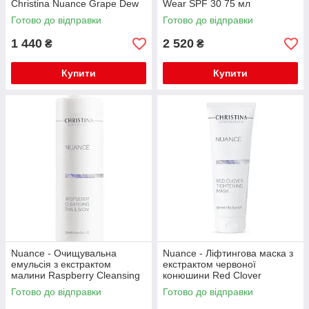
Christina Nuance Grape Dew
Wear SPF 30 75 мл
Hydrating Tonic 100 мл
Готово до відправки
Готово до відправки
1 440
2 520
₴
₴
Купити
Купити
Nuance - Очищувальна
Nuance - Ліфтингова маска з
емульсія з екстрактом
екстрактом червоної
малини Raspberry Cleansing
конюшини Red Clover
Emulsion 300 мл
Tightening Mask 50 мл
Готово до відправки
Готово до відправки