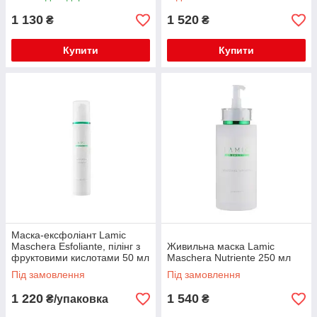
1 130
1 520
₴
₴
Купити
Купити
Маска-ексфоліант Lamic
Maschera Esfoliante, пілінг з
Живильна маска Lamic
фруктовими кислотами 50 мл
Maschera Nutriente 250 мл
Під замовлення
Під замовлення
1 220
1 540
₴/упаковка
₴