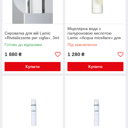
Міцелярна вода з
Сироватка для вій Lamic
гіалуроновою кислотою
«Rivitalizzante per ciglia», 3ml
Lamic «Acqua micellare» для
дбайливого очищення шкіри
Готово до відправки
Під замовлення
400 мл
1 880
1 280
₴
₴
Купити
Купити