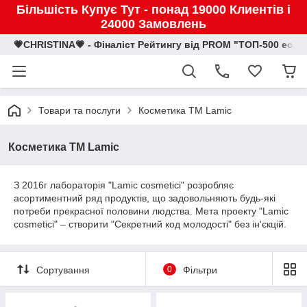
Більшість Купує Тут - понад 19000 Клиентів і
24000 Замовлень
💗CHRISTINA💗 - Фіналіст Рейтингу від PROM "ТОП-500 eco
Товари та послуги
Косметика TM Lamic
Косметика TM Lamic
З 2016г лабораторія "Lamic cosmetici" розробляє
асортиментний ряд продуктів, що задовольняють будь-які
потреби прекрасної половини людства. Мета проекту "Lamic
cosmetici" – створити "Секретний код молодості" без ін'єкцій.
Сортування
0
Фільтри