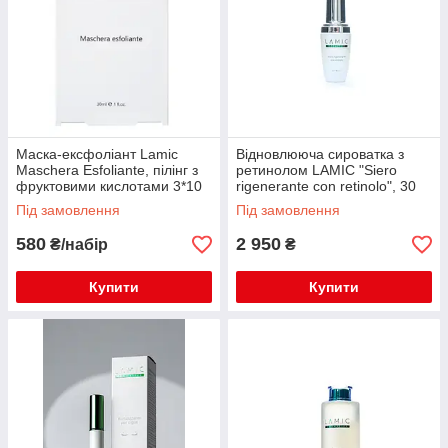
Маска-ексфоліант Lamic
Відновлююча сироватка з
Maschera Esfoliante, пілінг з
ретинолом LAMIC "Siero
фруктовими кислотами 3*10
rigenerante con retinolo", 30
мл
ml
Під замовлення
Під замовлення
580
2 950
₴/набір
₴
Купити
Купити