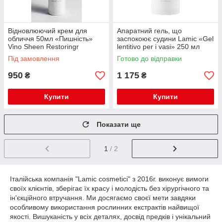
Відновлюючий крем для
Апаратний гель, що
обличчя 50мл «Пишність»
заспокоює судини Lamic «Gel
Vino Sheen Restoringr
lentitivo per i vasi» 250 мл
Під замовлення
Готово до відправки
950
1 175
₴
₴
Купити
Купити
Показати ще
1
/ 2
Італійська компанія "Lamic cosmetici" з 2016г. виконує вимоги
своїх клієнтів, зберігає їх красу і молодість без хірургічного та
ін'єкційного втручання. Ми досягаємо своєї мети завдяки
особливому використання рослинних екстрактів найвищої
якості. Вишуканість у всіх деталях, досвід предків і унікальний