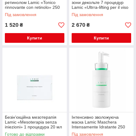
ретинолом Lamic «Tonico
зони декольте 7 процедур
rinnovante con retinolo» 250
Lamic «Ultrra-lifting per il viso
мл
e la zona del decollete 7
Під замовлення
Під замовлення
procedure» 150мл
1 520
2 670
₴
₴
Купити
Купити
Безін'єкційна мезотерапія
Інтенсивно зволожуюча
Lamic «Mesoterapia senza
маска Lamic Maschera
iniezioni» 1 процедура 20 мл
Intensamente Idratante 250
мл
Готово до відправки
Під замовлення