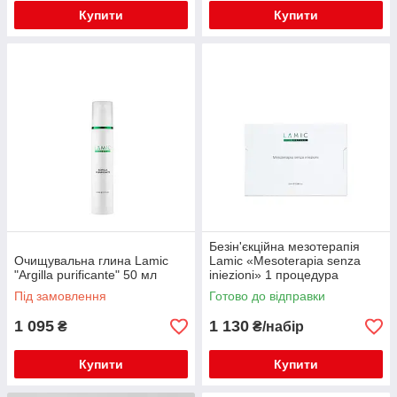
Купити
Купити
Безін'єкційна мезотерапія
Очищувальна глина Lamic
Lamic «Mesoterapia senza
"Argilla purificante" 50 мл
iniezioni» 1 процедура
Під замовлення
Готово до відправки
1 095
1 130
₴
₴/набір
Купити
Купити