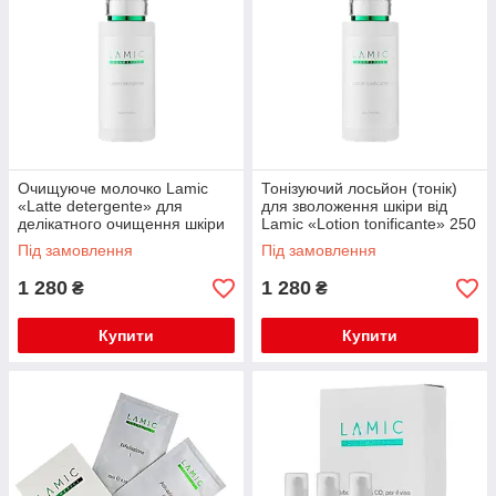
Очищуюче молочко Lamic
Тонізуючий лосьйон (тонік)
«Latte detergente» для
для зволоження шкіри від
делікатного очищення шкіри
Lamic «Lotion tonificante» 250
250 мл
мл
Під замовлення
Під замовлення
1 280
1 280
₴
₴
Купити
Купити