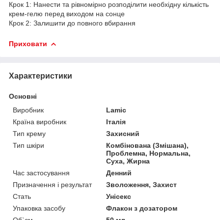
Крок 1: Нанести та рівномірно розподілити необхідну кількість
крем-гелю перед виходом на сонце
Крок 2: Залишити до повного вбирання
Приховати
Характеристики
Основні
Виробник
Lamic
Країна виробник
Італія
Тип крему
Захисний
Тип шкіри
Комбінована (Змішана),
Проблемна, Нормальна,
Суха, Жирна
Час застосування
Денний
Призначення і результат
Зволоження, Захист
Стать
Унісекс
Упаковка засобу
Флакон з дозатором
Об`єм
50 мл