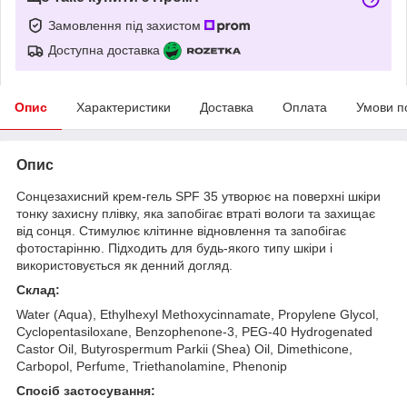
Замовлення під захистом
Доступна доставка
Опис
Характеристики
Доставка
Оплата
Умови п
Опис
Сонцезахисний крем-гель SPF 35 утворює на поверхні шкіри
тонку захисну плівку, яка запобігає втраті вологи та захищає
від сонця. Стимулює клітинне відновлення та запобігає
фотостарінню. Підходить для будь-якого типу шкіри і
використовується як денний догляд.
Склад:
Water (Aqua), Ethylhexyl Methoxycinnamate, Propylene Glycol,
Cyclopentasiloxane, Benzophenone-3, PEG-40 Hydrogenated
Castor Oil, Butyrospermum Parkii (Shea) Oil, Dimethicone,
Carbopol, Perfume, Triethanolamine, Phenonip
Спосіб застосування: