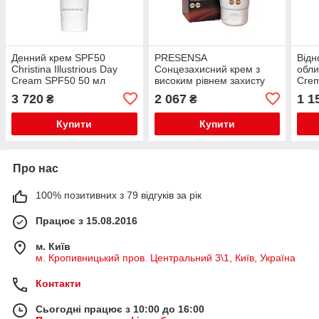
Денний крем SPF50
PRESENSA
Відн
Christina Illustrious Day
Сонцезахисний крем з
обли
Cream SPF50 50 мл
високим рівнем захисту
Crem
SPF 80 COLOR 50 ml
(432
3 720
2 067
1 1
₴
₴
Купити
Купити
Про нас
100% позитивних з 79 відгуків за рік
Працює з 15.08.2016
м. Київ
м. Кропивницький пров. Центральний 3\1, Київ, Україна
Контакти
Сьогодні працює з 10:00 до 16:00