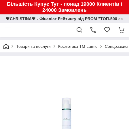
Більшість Купує Тут - понад 19000 Клиентів і
24000 Замовлень
💗CHRISTINA💗 - Фіналіст Рейтингу від PROM "ТОП-500 eco
Товари та послуги
Косметика TM Lamic
Сонцезахисни