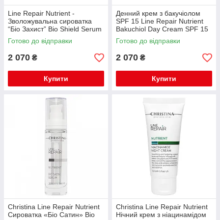
Line Repair Nutrient -
Денний крем з бакучіолом
Зволожувальна сироватка
SPF 15 Line Repair Nutrient
“Біо Захист” Bio Shield Serum
Bakuchiol Day Cream SPF 15
30 мл
TM Christina
Готово до відправки
Готово до відправки
2 070
2 070
₴
₴
Купити
Купити
Christina Line Repair Nutrient
Christina Line Repair Nutrient
Сироватка «Біо Сатин» Bio
Нічний крем з ніацинамідом