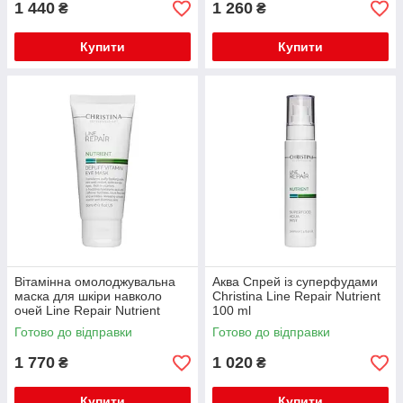
1 440
1 260
₴
₴
Купити
Купити
Вітамінна омолоджувальна
Аква Спрей із суперфудами
маска для шкіри навколо
Christina Line Repair Nutrient
очей Line Repair Nutrient
100 ml
Superfood Aqua Mist TM
Готово до відправки
Готово до відправки
Christina
1 770
1 020
₴
₴
Купити
Купити