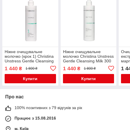
Ніжне очищувальне
Ніжне очищувальне
Очищ
молочко (крок 1) Christina
молочко Christina Unstress
екст
Unstress Gentle Cleansing
Gentle Cleansing Milk 300
марг
Milk 300 мл
мл
Chri
1 440
1 440
1 4
₴
₴
1 800 ₴
1 800 ₴
Купити
Купити
Про нас
100% позитивних з 79 відгуків за рік
Працює з 15.08.2016
м. Київ