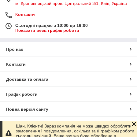
м. Кропивницький пров. Центральний 3\1, Київ, Україна
Контакти
Сьогодні працює з 10:00 до 16:00
Показати весь графік роботи
Про нас
Контакти
Доставка та оплата
Графік роботи
Повна версія сайту
Сайт створено на маркетплейсі
Prom.ua
Шан. Клієнти! Зараз компанія не може швидко обробляти
замовлення і повідомлення, оскільки за її графіком роботи
сьогодні вихідний. Ваша заявка буде оброблена в