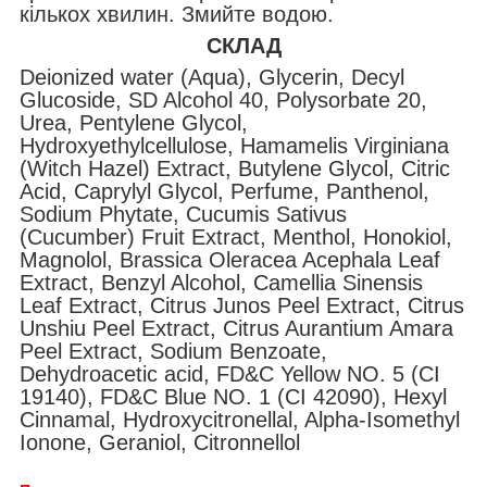
кількох хвилин. Змийте водою.
СКЛАД
Deionized water (Aqua), Glycerin, Decyl
Glucoside, SD Alcohol 40, Polysorbate 20,
Urea, Pentylene Glycol,
Hydroxyethylcellulose, Hamamelis Virginiana
(Witch Hazel) Extract, Butylene Glycol, Citric
Acid, Caprylyl Glycol, Perfume, Panthenol,
Sodium Phytate, Cucumis Sativus
(Cucumber) Fruit Extract, Menthol, Honokiol,
Magnolol, Brassica Oleracea Acephala Leaf
Extract, Benzyl Alcohol, Camellia Sinensis
Leaf Extract, Citrus Junos Peel Extract, Citrus
Unshiu Peel Extract, Citrus Aurantium Amara
Peel Extract, Sodium Benzoate,
Dehydroacetic acid, FD&C Yellow NO. 5 (CI
19140), FD&C Blue NO. 1 (CI 42090), Hexyl
Cinnamal, Hydroxycitronellal, Alpha-Isomethyl
Ionone, Geraniol, Citronnellol