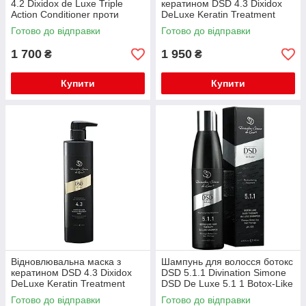
4.2 Dixidox de Luxe Triple
кератином DSD 4.3 Dixidox
Action Conditioner проти
DeLuxe Keratin Treatment
випадіння волосся 500 мл
Маѕк для стимуляції росту
Готово до відправки
Готово до відправки
волосся 200 мл
1 700
1 950
₴
₴
Купити
Купити
Відновлювальна маска з
Шампунь для волосся ботокс
кератином DSD 4.3 Dixidox
DSD 5.1.1 Divination Simone
DeLuxe Keratin Treatment
DSD De Luxe 5.1 1 Botox-Like
Маѕк для стимуляції росту
Hair Therapy de Luxe
Готово до відправки
Готово до відправки
волосся 500 мл
Shampoo 200 мл