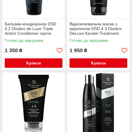
Бальзам-кондиціонер DSD
Відновлювальна маска з
4.2 Dixidox de Luxe Triple
кератином DSD 4.3 Dixidox
Action Conditioner проти
DeLuxe Keratin Treatment
випадіння волосся 200 мл
Маѕк для стимуляції росту
Готово до відправки
Готово до відправки
волосся 200 мл
1 350
1 950
₴
₴
Купити
Купити