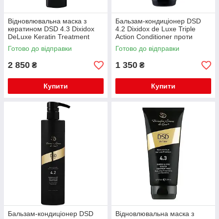
Відновлювальна маска з
Бальзам-кондиціонер DSD
кератином DSD 4.3 Dixidox
4.2 Dixidox de Luxe Triple
DeLuxe Keratin Treatment
Action Conditioner проти
Маѕк для стимуляції росту
випадіння волосся 200 мл
Готово до відправки
Готово до відправки
волосся 500 мл
2 850
1 350
₴
₴
Купити
Купити
Бальзам-кондиціонер DSD
Відновлювальна маска з