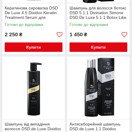
Кератинова сироватка DSD
Шампунь для волосся ботокс
De Luxe 4.5 Dixidox Keratin
DSD 5.1.1 Divination Simone
Treatment Serum для
DSD De Luxe 5.1 1 Botox-Like
стимуляції росту волосся 200
Hair Therapy de Luxe
Готово до відправки
Готово до відправки
мл
Shampoo 200 мл
2 250
1 450
₴
₴
Купити
Купити
Шампунь від випадіння
Антисеборейний шампунь
волосся DSD de Luxe Dixidox
DSD de Luxe 1.1 Dixidox