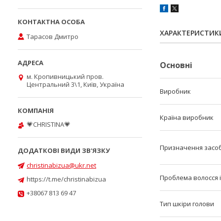
ХАРАКТЕРИСТИК
Тарасов Дмитро
Основні
м. Кропивницький пров.
Центральний 3\1, Київ, Україна
Виробник
Країна виробник
💗CHRISTINA💗
Призначення засоб
christinabizua@ukr.net
Проблема волосся і
https://t.me/christinabizua
+38067 813 69 47
Тип шкіри голови