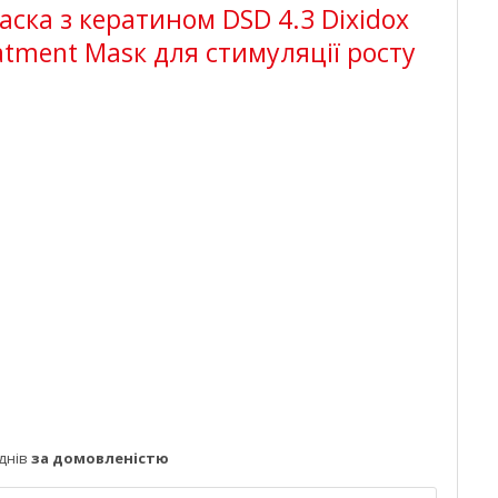
ска з кератином DSD 4.3 Dixidox
atment Маѕк для стимуляції росту
днів
за домовленістю