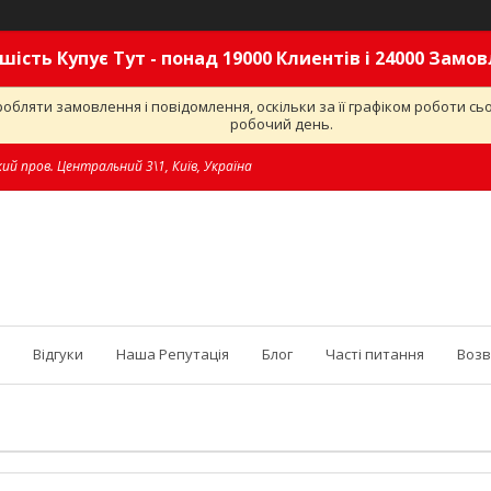
шість Купує Тут - понад 19000 Клиентів і 24000 Замо
обляти замовлення і повідомлення, оскільки за її графіком роботи с
робочий день.
ий пров. Центральний 3\1, Київ, Україна
Відгуки
Наша Репутація
Блог
Часті питання
Возв