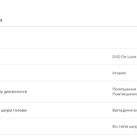
И
DSD De Luxe
Іспанія
Поліпшення 
у для волосся
Пом'якшення
 шкіри голови
Випадіння в
Всі типи шкі