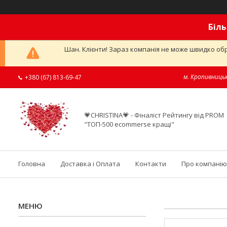
Біль
Шан. Клієнти! Зараз компанія не може швидко обр
м. Кропивницьк
+380 (67) 813-69-47
💗CHRISTINA💗 - Фіналіст Рейтингу від PROM
"ТОП-500 ecommerse кращі"
Головна
Доставка і Оплата
Контакти
Про компанію