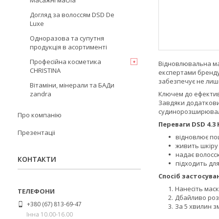
Масажні масла
Догляд за волоссям DSD De
Luxe
Одноразова та супутня
продукція в асортименті
Професійна косметика
Відновлювальна мас
CHRISTINA
експертами бренду 
забезпечує не лише
Вітаміни, мінерали та БАДи
zandra
Ключем до ефективн
Завдяки додаткови
судинорозширюваль
Про компанію
Переваги DSD 4.3 
Презентаціі
відновлює по
живить шкіру 
надає волоссю
КОНТАКТИ
підходить для
Спосіб застосува
Нанесіть маск
Дбайливо роз
+380 (67) 813-69-47
За 5 хвилин з
Інна 10.00-16.00