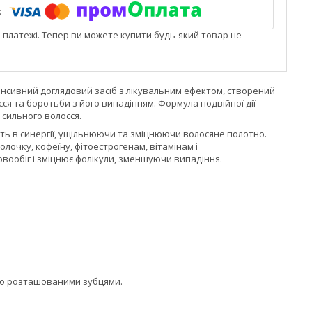
і платежі. Тепер ви можете купити будь-який товар не
тенсивний доглядовий засіб з лікувальним ефектом, створений
ся та боротьби з його випадінням. Формула подвійної дії
 сильного волосся.
ть в синергії, ущільнюючи та зміцнюючи волосяне полотно.
чку, кофеїну, фітоестрогенам, вітамінам і
ообіг і зміцнює фолікули, зменшуючи випадіння.
дко розташованими зубцями.