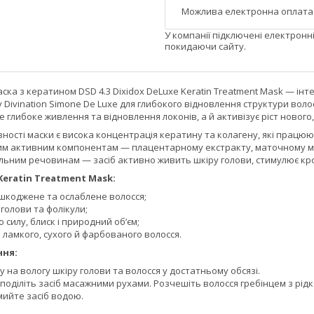
У компанії підключені електронн
покидаючи сайту.
ка з кератином DSD 4.3 Dixidox DeLuxe Keratin Treatment Mask — ін
Divination Simone De Luxe для глибокого відновлення структури волос
 глибоке живлення та відновлення локонів, а й активізує ріст нового,
ості маски є висока концентрація кератину та колагену, які працюю
м активним компонентам — плацентарному екстракту, маточному моло
ним речовинам — засіб активно живить шкіру голови, стимулює кров
Keratin Treatment Mask:
шкоджене та ослаблене волосся;
голови та фолікули;
 силу, блиск і природний об’єм;
 ламкого, сухого й фарбованого волосся.
ння:
у на вологу шкіру голови та волосся у достатньому обсязі.
поділіть засіб масажними рухами. Розчешіть волосся гребінцем з рі
мийте засіб водою.