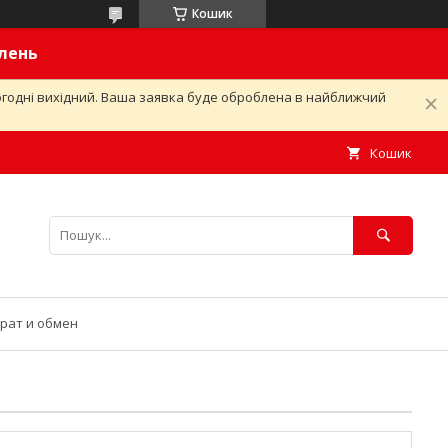
Кошик
влень
ьогодні вихідний. Ваша заявка буде оброблена в найближчий
Кошик
рат и обмен