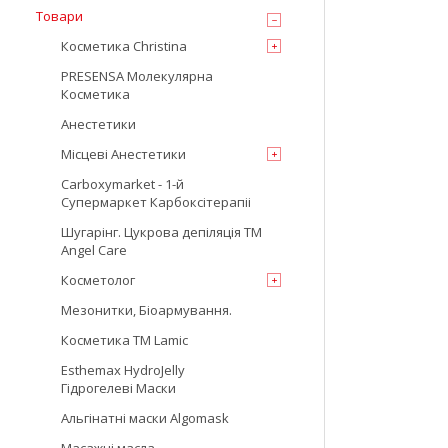
Товари
Косметика Christina
PRESENSA Молекулярна
Косметика
Анестетики
Місцеві Анестетики
Carboxymarket - 1-й
Супермаркет Карбоксітерапіі
Шугарінг. Цукрова депіляція TM
Angel Care
Косметолог
Мезонитки, Біоармування.
Косметика TM Lamic
Esthemax HydroJelly
Гідрогелеві Маски
Альгінатні маски Algomask