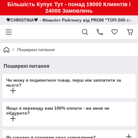
Більшість Купує Тут - понад 19000 Клиентів і
24000 Замовлень
💗CHRISTINA💗 - Фіналіст Рейтингу від PROM "ТОП-500 eco
Поширені питання
Поширені питання
Чи можу я подивитися товар, перш ніж заплатити за
нього?
Якщо я переведу вам 100% оплати - ви мене не
обдурите?
Як швидко я отримаю своє замовлення?