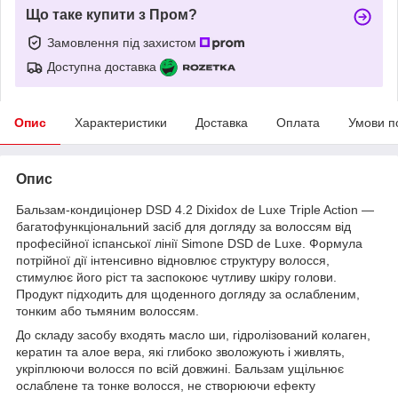
Що таке купити з Пром?
Замовлення під захистом
Доступна доставка
Опис
Характеристики
Доставка
Оплата
Умови п
Опис
Бальзам-кондиціонер DSD 4.2 Dixidox de Luxe Triple Action —
багатофункціональний засіб для догляду за волоссям від
професійної іспанської лінії Simone DSD de Luxe. Формула
потрійної дії інтенсивно відновлює структуру волосся,
стимулює його ріст та заспокоює чутливу шкіру голови.
Продукт підходить для щоденного догляду за ослабленим,
тонким або тьмяним волоссям.
До складу засобу входять масло ши, гідролізований колаген,
кератин та алое вера, які глибоко зволожують і живлять,
укріплюючи волосся по всій довжині. Бальзам ущільнює
ослаблене та тонке волосся, не створюючи ефекту