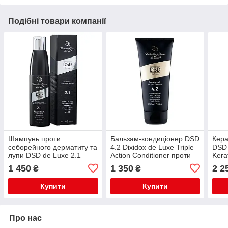
Подібні товари компанії
Шампунь проти
Бальзам-кондиціонер DSD
Кера
себорейного дерматиту та
4.2 Dixidox de Luxe Triple
DSD 
лупи DSD de Luxe 2.1
Action Conditioner проти
Kera
Dixidox Antidandruff
випадіння волосся 200 мл
для 
1 450
1 350
2 2
₴
₴
Shampoo 200 ml
воло
Купити
Купити
Про нас