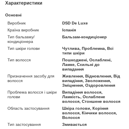
Характеристики
Основні
Виробник
DSD De Luxe
Країна виробник
Іспанія
Тип бальзаму/
Бальзам-кондиціонер
кондиціонера
Тип шкіри голови
Чутлива, Проблемна, Всі
типи шкіри
Тип волосся
Пошкоджені, Ослаблені,
Ламке, Схильні до
випадання
Призначення засобу для
Живлення, Відновлення, Від
волосся
випадіння, Зволоження,
Зміцнення, Оздоровлення
Проблема волосся і шкіри
Випадіння волосся,
голови
Ламкість, Ослаблене
волосся, Стоншене волосся
Область застосування
Шкіра голови, Коріння
волосся, Кінчики волосся,
Волосся
Тип застосування
Змивається