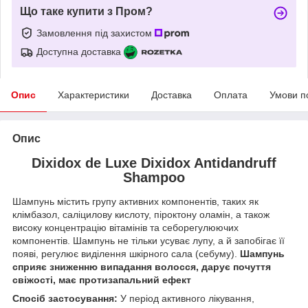
Що таке купити з Пром?
Замовлення під захистом
Доступна доставка
Опис
Характеристики
Доставка
Оплата
Умови п
Опис
Dixidox de Luxe Dixidox Antidandruff
Shampoo
Шампунь містить групу активних компонентів, таких як
клімбазол, саліцилову кислоту, піроктону оламін, а також
високу концентрацію вітамінів та себорегулюючих
компонентів. Шампунь не тільки усуває лупу, а й запобігає її
появі, регулює виділення шкірного сала (себуму).
Шампунь
сприяє зниженню випадання волосся, дарує почуття
свіжості, має протизапальний ефект
Спосіб застосування:
У період активного лікування,