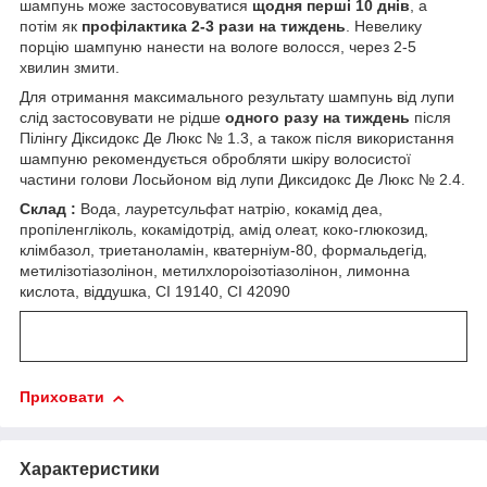
шампунь може застосовуватися
щодня перші 10 днів
, а
потім як
профілактика 2-3 рази на тиждень
. Невелику
порцію шампуню нанести на вологе волосся, через 2-5
хвилин змити.
Для отримання максимального результату шампунь від лупи
слід застосовувати не рідше
одного разу на тиждень
після
Пілінгу Діксидокс Де Люкс № 1.3, а також після використання
шампуню рекомендується обробляти шкіру волосистої
частини голови Лосьйоном від лупи Диксидокс Де Люкс № 2.4.
Cклад :
Вода, лауретсульфат натрію, кокамід деа,
пропіленгліколь, кокамідотрід, амід олеат, коко-глюкозид,
клімбазол, триетаноламін, кватерніум-80, формальдегід,
метилізотіазолінон, метилхлороізотіазолінон, лимонна
кислота, віддушка, CI 19140, СI 42090
Приховати
Характеристики