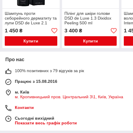
Шампунь проти
Пілінг для шкіри голови
Шамп
себорейного дерматиту та
DSD de Luxe 1.3 Dixidox
воло
лупи DSD de Luxe 2.1
Peeling 500 ml
Inte
Dixidox Antidandruff
1 450
3 400
1 4
₴
₴
Shampoo 200 ml
Купити
Купити
Про нас
100% позитивних з 79 відгуків за рік
Працює з 15.08.2016
м. Київ
м. Кропивницький пров. Центральний 3\1, Київ, Україна
Контакти
Сьогодні вихідний
Показати весь графік роботи