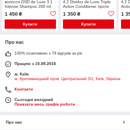
волосся DSD de Luxe 3.1
4.2 Dixidox de Luxe Triple
4.2 
Intense Shampoo 200 ml.
Action Conditioner проти
Acti
випадіння волосся 200 мл
випа
1 450
1 350
1 3
₴
₴
Купити
Купити
Про нас
100% позитивних з 79 відгуків за рік
Працює з 15.08.2016
м. Київ
м. Кропивницький пров. Центральний 3\1, Київ, Україна
Контакти
Сьогодні вихідний
Показати весь графік роботи
Про нас