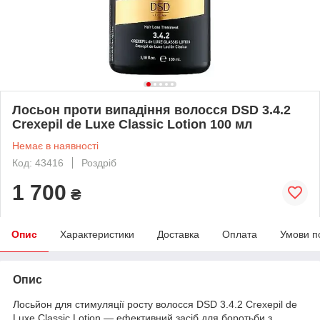
Лосьон проти випадіння волосся DSD 3.4.2
Crexepil de Luxe Classic Lotion 100 мл
Немає в наявності
Код: 43416
Роздріб
1 700
₴
Опис
Характеристики
Доставка
Оплата
Умови п
Опис
Лосьйон для стимуляції росту волосся DSD 3.4.2 Crexepil de
Luxe Classic Lotion — ефективний засіб для боротьби з