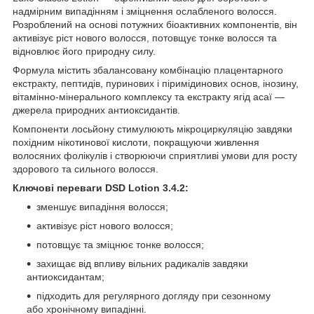
надмірним випадінням і зміцнення ослабленого волосся.
Розроблений на основі потужних біоактивних компонентів, він
активізує ріст нового волосся, потовщує тонке волосся та
відновлює його природну силу.
Формула містить збалансовану комбінацію плацентарного
екстракту, пептидів, пуринових і піримідинових основ, інозину,
вітамінно-мінерального комплексу та екстракту ягід асаї —
джерела природних антиоксидантів.
Компоненти лосьйону стимулюють мікроциркуляцію завдяки
похідним нікотинової кислоти, покращуючи живлення
волосяних фолікулів і створюючи сприятливі умови для росту
здорового та сильного волосся.
Ключові переваги DSD Lotion 3.4.2:
зменшує випадіння волосся;
активізує ріст нового волосся;
потовщує та зміцнює тонке волосся;
захищає від впливу вільних радикалів завдяки
антиоксидантам;
підходить для регулярного догляду при сезонному
або хронічному випадінні.