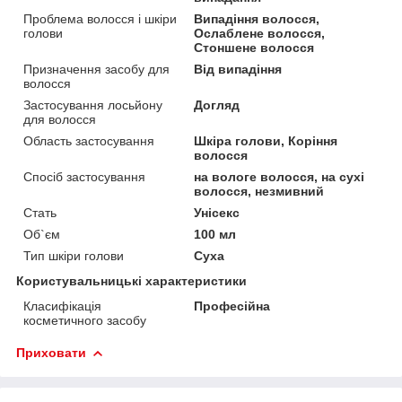
Проблема волосся і шкіри
Випадіння волосся,
голови
Ослаблене волосся,
Стоншене волосся
Призначення засобу для
Від випадіння
волосся
Застосування лосьйону
Догляд
для волосся
Область застосування
Шкіра голови, Коріння
волосся
Спосіб застосування
на вологе волосся, на сухі
волосся, незмивний
Стать
Унісекс
Об`єм
100 мл
Тип шкіри голови
Суха
Користувальницькі характеристики
Класифікація
Професійна
косметичного засобу
Приховати