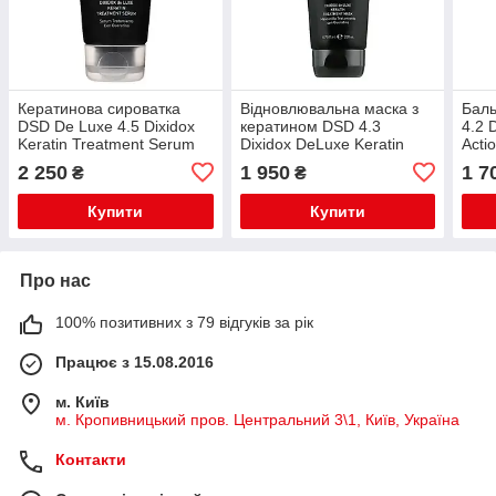
Кератинова сироватка
Відновлювальна маска з
Баль
DSD De Luxe 4.5 Dixidox
кератином DSD 4.3
4.2 
Keratin Treatment Serum
Dixidox DeLuxe Keratin
Acti
для стимуляції росту
Treatment Маѕк для
випа
2 250
1 950
1 7
₴
₴
волосся 200 мл
стимуляції росту волосся
200 мл
Купити
Купити
Про нас
100% позитивних з 79 відгуків за рік
Працює з 15.08.2016
м. Київ
м. Кропивницький пров. Центральний 3\1, Київ, Україна
Контакти