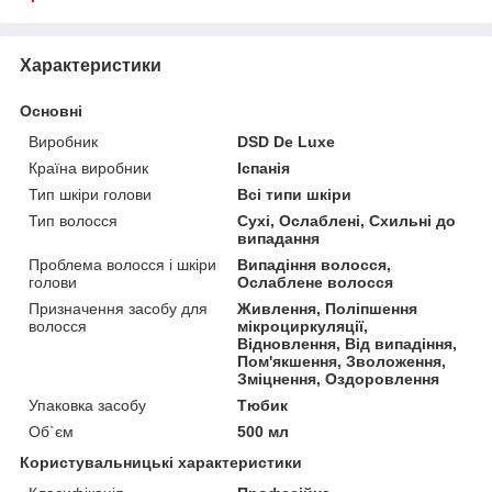
Характеристики
Основні
Виробник
DSD De Luxe
Країна виробник
Іспанія
Тип шкіри голови
Всі типи шкіри
Тип волосся
Сухі, Ослаблені, Схильні до
випадання
Проблема волосся і шкіри
Випадіння волосся,
голови
Ослаблене волосся
Призначення засобу для
Живлення, Поліпшення
волосся
мікроциркуляції,
Відновлення, Від випадіння,
Пом'якшення, Зволоження,
Зміцнення, Оздоровлення
Упаковка засобу
Тюбик
Об`єм
500 мл
Користувальницькі характеристики