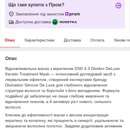
Що таке купити з Пром?
Замовлення під захистом
Доступна доставка
Опис
Характеристики
Доставка
Оплата
Умови п
Опис
Відновлювальна маска з кератином DSD 4.3 Dixidox DeLuxe
Keratin Treatment Mask — інтенсивний доглядовий засіб з
лікувальним ефектом, створений експертами бренду
Divination Simone De Luxe для глибокого відновлення
структури волосся та боротьби з його випадінням. Формула
подвійної дії забезпечує не лише глибоке живлення та
відновлення локонів, а й активізує ріст нового, сильного
волосся.
Ключем до ефективності маски є висока концентрація
кератину та колагену, які працюють в синергії, ущільнюючи та
зміцнюючи волосяне полотно. Завдяки додатковим активним