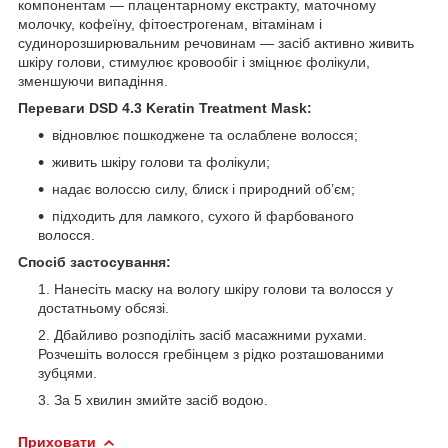
компонентам — плацентарному екстракту, маточному
молочку, кофеїну, фітоестрогенам, вітамінам і
судинорозширювальним речовинам — засіб активно живить
шкіру голови, стимулює кровообіг і зміцнює фолікули,
зменшуючи випадіння.
Переваги DSD 4.3 Keratin Treatment Mask:
відновлює пошкоджене та ослаблене волосся;
живить шкіру голови та фолікули;
надає волоссю силу, блиск і природний об’єм;
підходить для ламкого, сухого й фарбованого
волосся.
Спосіб застосування:
Нанесіть маску на вологу шкіру голови та волосся у
достатньому обсязі.
Дбайливо розподіліть засіб масажними рухами.
Розчешіть волосся гребінцем з рідко розташованими
зубцями.
За 5 хвилин змийте засіб водою.
Приховати