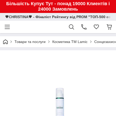
Більшість Купує Тут - понад 19000 Клиентів і
24000 Замовлень
💗CHRISTINA💗 - Фіналіст Рейтингу від PROM "ТОП-500 eco
Товари та послуги
Косметика TM Lamic
Сонцезахисни