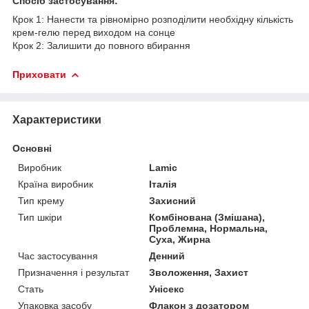
Спосіб застосування:
Крок 1: Нанести та рівномірно розподілити необхідну кількість
крем-гелю перед виходом на сонце
Крок 2: Залишити до повного вбирання
Приховати
Характеристики
Основні
Виробник
Lamic
Країна виробник
Італія
Тип крему
Захисний
Тип шкіри
Комбінована (Змішана),
Проблемна, Нормальна,
Суха, Жирна
Час застосування
Денний
Призначення і результат
Зволоження, Захист
Стать
Унісекс
Упаковка засобу
Флакон з дозатором