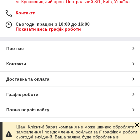
м. Кропивницький пров. Центральний 3\1, Київ, Україна
Контакти
Сьогодні працює з 10:00 до 16:00
Показати весь графік роботи
Про нас
Контакти
Доставка та оплата
Графік роботи
Повна версія сайту
Сайт створено на маркетплейсі
Prom.ua
Шан. Клієнти! Зараз компанія не може швидко обробляти
замовлення і повідомлення, оскільки за її графіком роботи
сьогодні вихідний. Ваша заявка буде оброблена в