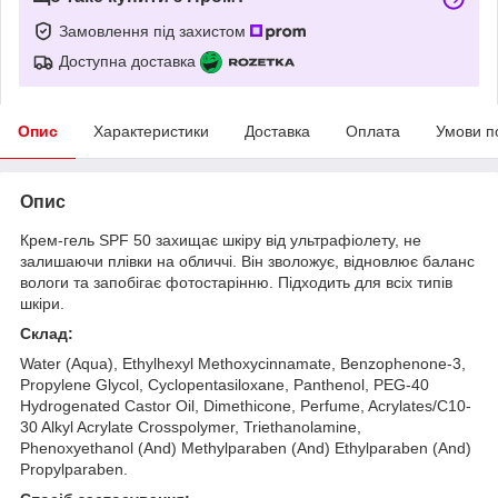
Замовлення під захистом
Доступна доставка
Опис
Характеристики
Доставка
Оплата
Умови п
Опис
Крем-гель SPF 50 захищає шкіру від ультрафіолету, не
залишаючи плівки на обличчі. Він зволожує, відновлює баланс
вологи та запобігає фотостарінню. Підходить для всіх типів
шкіри.
Склад:
Water (Aqua), Ethylhexyl Methoxycinnamate, Benzophenone-3,
Propylene Glycol, Cyclopentasiloxane, Panthenol, PEG-40
Hydrogenated Castor Oil, Dimethicone, Perfume, Acrylates/C10-
30 Alkyl Acrylate Crosspolymer, Triethanolamine,
Phenoxyethanol (And) Methylparaben (And) Ethylparaben (And)
Propylparaben.