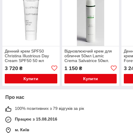
Денний крем SPF50
Відновлюючий крем для
Денн
Christina Illustrious Day
обличчя 50мл Lamic
крем
Cream SPF50 50 мл
Crema Salvatrice 50мл.
Fore
(43218)
Prot
3 720
1 150
3 2
₴
₴
SPF2
Купити
Купити
Про нас
100% позитивних з 79 відгуків за рік
Працює з 15.08.2016
м. Київ