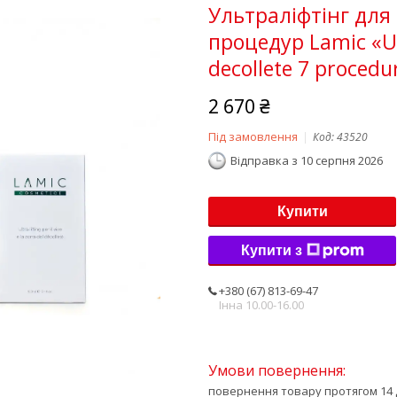
Ультраліфтінг для
процедур Lamic «Ultr
decollete 7 proced
2 670 ₴
Під замовлення
Код:
43520
Відправка з 10 серпня 2026
Купити
Купити з
+380 (67) 813-69-47
Інна 10.00-16.00
повернення товару протягом 14 