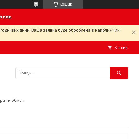
Кошик
влень
ьогодні вихідний. Ваша заявка буде оброблена в найближчий
Кошик
рат и обмен