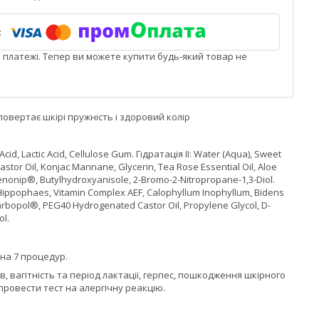
і платежі. Тепер ви можете купити будь-який товар не
 повертає шкірі пружність і здоровий колір
ic Acid, Lactic Acid, Cellulose Gum. Гідратація II: Water (Aqua), Sweet
astor Oil, Konjac Mannane, Glycerin, Tea Rose Essential Oil, Aloe
Phenonip®, Butylhydroxyanisole, 2-Bromo-2-Nitropropane-1,3-Diol.
m Hippophaes, Vitamin Complex AEF, Calophyllum Inophyllum, Bidens
Carbopol®, PEG40 Hydrogenated Castor Oil, Propylene Glycol, D-
ol.
на 7 процедур.
вагітність та період лактації, герпес, пошкодження шкірного
ровести тест на алергічну реакцію.