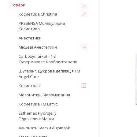
Товари
Косметика Christina
PRESENSA Молекулярна
Косметика
Анестетики
Місцеві Анестетики
Carboxymarket - 1-й
Супермаркет Карбоксітерапіі
Шугарінг. Цукрова депіляція TM
Angel Care
Косметолог
Мезонитки, Біоармування.
Косметика TM Lamic
Esthemax HydroJelly
Гідрогелеві Маски
Альгінатні маски Algomask