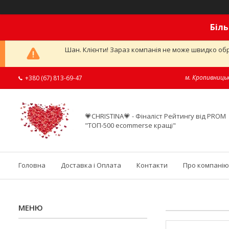
Біль
Шан. Клієнти! Зараз компанія не може швидко обр
м. Кропивницьк
+380 (67) 813-69-47
💗CHRISTINA💗 - Фіналіст Рейтингу від PROM
"ТОП-500 ecommerse кращі"
Головна
Доставка і Оплата
Контакти
Про компанію