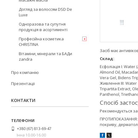
Масажні масла
Догляд за волоссям DSD De
Luxe
Одноразова та супутня
продукція в асортименті
Професійна косметика
CHRISTINA
Засіб має антивіков
Вітаміни, мінерали та БАДи
Склад:
zandra
Есфоліація I: Water (A
Almond Oil, Macadami
Про компанію
Vera Gel, Bidens Tri
Живлення III: Water
Презентаціі
Tripartita Extract, 
Panthenol, Triethan
КОНТАКТИ
Спосіб засто
Рекомендується за
ПРОТИПОКАЗАННЯ: пі
покриву, дерматол
+380 (67) 813-69-47
Інна 10.00-16.00