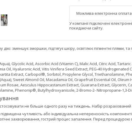
У компанії підключені електронн
покидаючи сайту.
у дію: зменшує зморшки, підтягує шкіру, освітлює пігментні плями, та
qua), Glycolic Acid, Ascorbic Acid (Vitamin C), Malic Acid, Citric Acid, Tartar
a Oil, Hyaluronic Acid, Vitis Vinifera Seed Extract, PEG-40 Hydrogenated C
partita Extract, Carbopol®, Sorbitol, Propylene Glycol, Triethanolamine, 
 (Aqua), Sweet Almond Oil, Macadamia Oil, Grapefruit Essential Oil, Oleu
Oleum Rosae, Aesculus Hippocastanum Extract, Guarana Extract, Glycerin, 
olamine, Phenonip®, Butylhydroxyanisole, 2-Bromo-2- Nitropropane-1,3-Di
сування
стосовувати не більше одного разу на тиждень. Набір розрахований 
двищена чутливість або індивідуальна непереносність компонентів, 
огічні захворювання, гострий процес запалення. Перед процедурою п