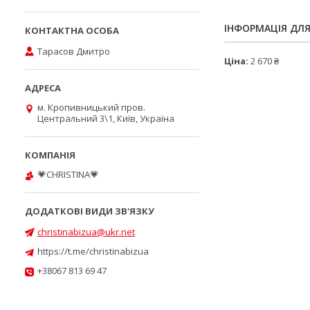
ІНФОРМАЦІЯ ДЛ
Тарасов Дмитро
Ціна:
2 670 ₴
м. Кропивницький пров.
Центральний 3\1, Київ, Україна
💗CHRISTINA💗
christinabizua@ukr.net
https://t.me/christinabizua
+38067 813 69 47