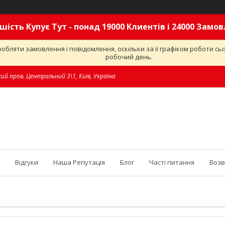
шість Купує Тут - понад 19000 Клиентів і 24000 Замо
обляти замовлення і повідомлення, оскільки за її графіком роботи с
робочий день.
ий пров. Центральний 3\1, Київ, Україна
Відгуки
Наша Репутація
Блог
Часті питання
Возв