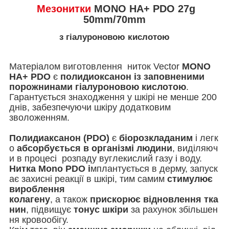
Мезонитки
MONO HA+ PDO 27g
50mm/70mm
з гіалуроновою кислотою
Матеріалом виготовлення ниток Vector
MONO
HA+ PDO
є
полидиоксанон із заповненими
порожнинами гіалуроновою кислотою
.
Гарантується знаходження у шкірі не менше 200
днів, забезпечуючи шкіру додатковим
зволоженням.
Полидиаксанон (PDO)
є
біорозкладаним
і легк
о
абсорбується в організмі людини
, виділяюч
и в процесі розпаду вуглекислий газу і воду.
Нитка Mono PDO і
мплантується в дерму, запуск
ає захисні реакції в шкірі, тим самим
стимулює
вироблення
колагену
, а також
прискорює відновлення тка
нин
, підвищує
тонус шкіри
за рахунок збільшен
ня кровообігу.