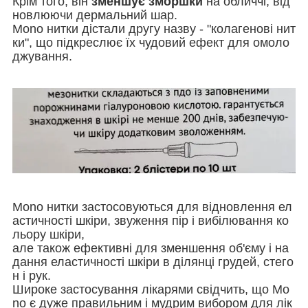
Крім того, він
зменшує зморшки
на обличчі, від
новлюючи дермальний шар.
Mono нитки дістали другу назву - "колагенові нит
ки", що підкреслює їх чудовий ефект для омоло
джування.
Mono нитки застосовуються для відновлення ел
астичності шкіри, звуження пір і вибілювання ко
льору шкіри,
але також ефективні для зменшення об'єму і на
дання еластичності шкіри в ділянці грудей, стего
н і рук.
Широке застосування лікарями свідчить, що Mo
no є дуже правильним і мудрим вибором для лік