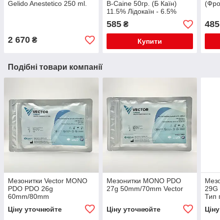
Gelido Anestetico 250 ml.
B-Caine 50гр. (Б Каїн)
(Фро
11.5% Лідокаїн - 6.5%
Прилокаїн - 5% (Відео)
585
485
₴
2 670
₴
Купити
Подібні товари компанії
Мезонитки Vector MONO
Мезонитки MONO PDO
Мез
PDO PDO 26g
27g 50mm/70mm Vector
29G
60mm/80mm
Тип 
Ціну уточнюйте
Ціну уточнюйте
Цін