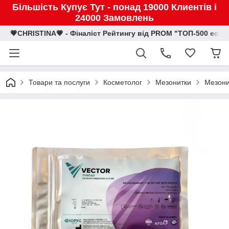
Більшість Купує Тут - понад 19000 Клиентів і
24000 Замовлень
💗CHRISTINA💗 - Фіналіст Рейтингу від PROM "ТОП-500 eco
Товари та послуги
Косметолог
Мезонитки
Мезони