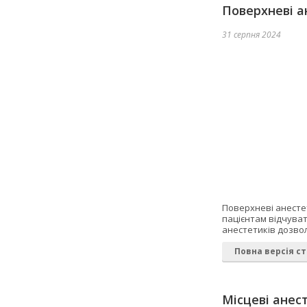
Поверхневі а
31 серпня 2024
Поверхневі анесте
пацієнтам відчуват
анестетиків дозво
Повна версія ст
Місцеві анес