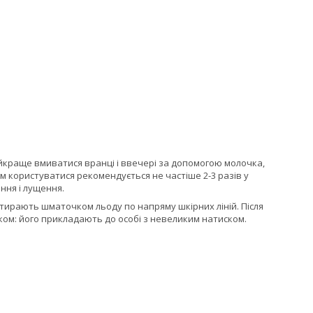
йкраще вмиватися вранці і ввечері за допомогою молочка,
м користуватися рекомендується не частіше 2-3 разів у
ння і лущення.
тирають шматочком льоду по напряму шкірних ліній. Після
ом: його прикладають до особі з невеликим натиском.