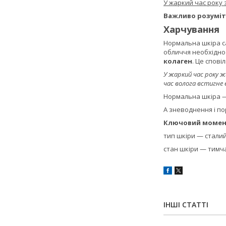
У жаркий час року
Важливо розуміти
Харчування
Нормальна шкіра са
обличчя необхідно 
колаген
. Це спові
У жаркий час року ж
час волога встигне 
Нормальна шкіра —
А зневоднення і по
Ключовий момен
тип шкіри — сталий,
стан шкіри — тимч
ІНШІ СТАТТІ