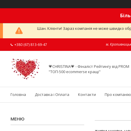
Біль
Шан. Клієнти! Зараз компанія не може швидко обр
м. Кропивницьк
+380 (67) 813-69-47
💗CHRISTINA💗 - Фіналіст Рейтингу від PROM
"ТОП-500 ecommerse кращі"
Головна
Доставка і Оплата
Контакти
Про компанію