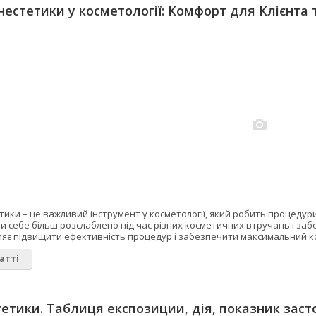
нестетики у косметології: Комфорт для Клієнта 
тики – це важливий інструмент у косметології, який робить процеду
и себе більш розслаблено під час різних косметичних втручань і за
ляє підвищити ефективність процедур і забезпечити максимальний к
атті
тетики. Таблиця експозиции, дія, показник заст