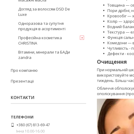
Масажні масла
Товщина — се
Догляд за волоссям DSD De
Пори дрібні, н
Luxe
Кровообіг — х
Колір — здор
Одноразова та супутня
Водний балан
продукція в асортименті
Текстура — ел
Функція сальн
Професійна косметика
Комедони — ві
CHRISTINA
Чутливість - 
Вітаміни, мінерали та БАДи
Дефекти - ко
zandra
Очищення
При нормальній шк
Про компанію
використовуйте мол
тиждень. Більш час
Презентаціі
Обличчя обполіску
ополіскування (пр
КОНТАКТИ
+380 (67) 813-69-47
Інна 10.00-16.00