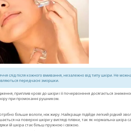
ччя слід після кожного вмивання, незалежно від типу шкіри. Не можна
'являються передчасні зморшки.
удження, приплив крові до шкіри і її почервоніння досягається зниже
кіру при промоканні рушником.
отрібно більше вологи, ніж жиру. Найкраще підійде легкий рідкий зв
шається на поверхні шкіри у вигляді плівки, так як нормальна шкіра с
дяки їй шкіра стає більш пружною і свіжою.