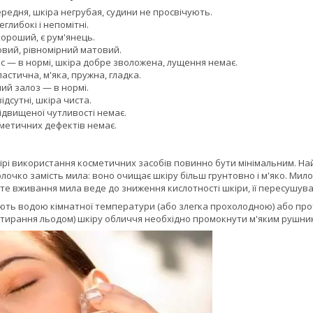
редня, шкіра негрубая, судини не просвічують.
еглибокі і непомітні.
ороший, є рум'янець.
овий, рівномірний матовий.
с — в нормі, шкіра добре зволожена, лущення немає.
астична, м'яка, пружна, гладка.
ий залоз — в нормі.
дсутні, шкіра чиста.
підвищеної чутливості немає.
сметичних дефектів немає.
ірі використання косметичних засобів повинно бути мінімальним. На
очко замість мила: воно очищає шкіру більш грунтовно і м'яко. Мило
те вживання мила веде до зниження кислотності шкіри, її пересушува
ють водою кімнатної температури (або злегка прохолодною) або про
отирання льодом) шкіру обличчя необхідно промокнути м'яким рушник