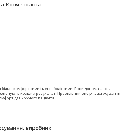
та Косметолога.
ри більш комфортними і менш болісними. Вони допомагають
безпечують кращий результат. Правильний вибір і застосування
омфорт для кожного пацієнта.
осування, виробник