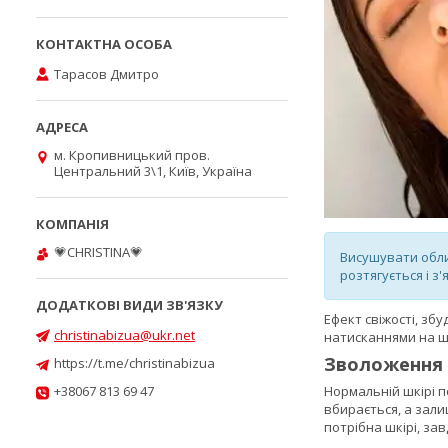
Тарасов Дмитро
м. Кропивницький пров.
Центральний 3\1, Київ, Україна
💗CHRISTINA💗
Висушувати обли
розтягується і з
Ефект свіжості, зб
christinabizua@ukr.net
натисканнями на ш
Зволоження
https://t.me/christinabizua
+38067 813 69 47
Нормальній шкірі п
вбирається, а зали
потрібна шкірі, зав