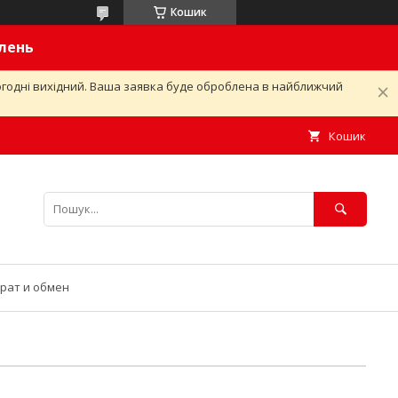
Кошик
влень
ьогодні вихідний. Ваша заявка буде оброблена в найближчий
Кошик
рат и обмен