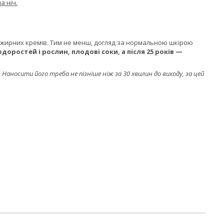
а ніч.
є жирних кремів. Тим не менш, догляд за нормальною шкірою
доростей і рослин, плодові соки, а після 25 років —
Наносити його треба не пізніше ніж за 30 хвилин до виходу, за цей