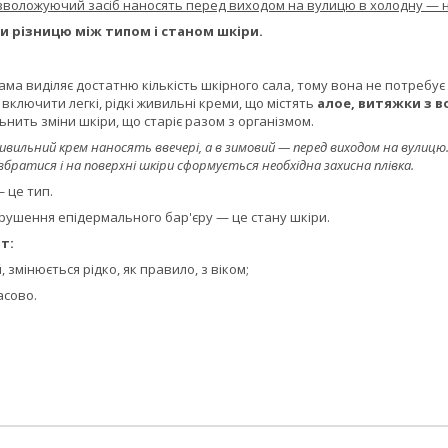
 зволожуючий засіб наносять перед виходом на вулицю в холодну — н
 різницю між типом і станом шкіри.
ма виділяє достатню кількість шкірного сала, тому вона не потребу
включити легкі, рідкі живильні креми, що містять
алое, витяжки з во
льнить зміни шкіри, що старіє разом з організмом.
ивильний крем наносять ввечері, а в зимовий — перед виходом на вулицю. 
вбратися і на поверхні шкіри сформується необхідна захисна плівка.
 це тип.
рушення епідермального бар'єру — це стану шкіри.
т:
 змінюється рідко, як правило, з віком;
асово.