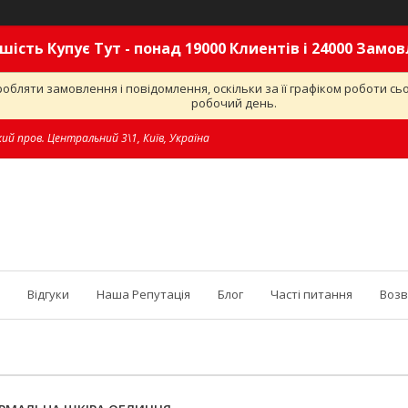
шість Купує Тут - понад 19000 Клиентів і 24000 Замо
обляти замовлення і повідомлення, оскільки за її графіком роботи с
робочий день.
ий пров. Центральний 3\1, Київ, Україна
Відгуки
Наша Репутація
Блог
Часті питання
Возв