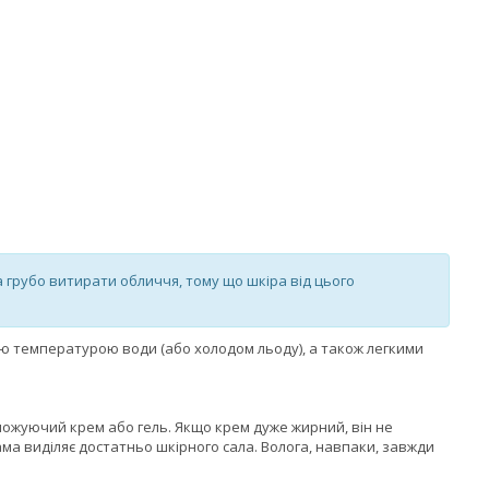
 грубо витирати обличчя, тому що шкіра від цього
ною температурою води (або холодом льоду), а також легкими
оложуючий крем або гель. Якщо крем дуже жирний, він не
ама виділяє достатньо шкірного сала. Волога, навпаки, завжди