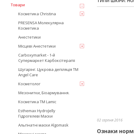
ТИПИ ШКІРИ: Н
Товари
Косметика Christina
PRESENSA Молекулярна
Косметика
Анестетики
Місцеві Анестетики
Carboxymarket - 1-й
Супермаркет Карбоксітерапіі
Шугарінг. Цукрова депіляція TM
Angel Care
Косметолог
Мезонитки, Біоармування.
Косметика TM Lamic
Esthemax HydroJelly
Гідрогелеві Маски
02 серпня 2016
Альгінатні маски Algomask
Ознаки норм