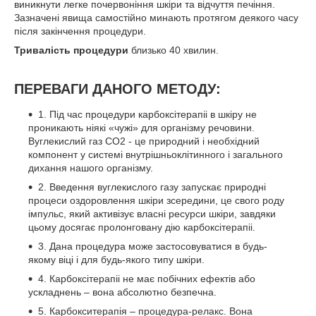
виникнути легке почервоніння шкіри та відчуття печіння.
Зазначені явища самостійно минають протягом деякого часу
після закінчення процедури.
Тривалість процедури
близько 40 хвилин.
ПЕРЕВАГИ ДАНОГО МЕТОДУ:
1. Під час процедури карбоксітерапіі в шкіру не
проникають ніякі «чужі» для організму речовини.
Вуглекислий газ СО2 - це природний і необхідний
компонент у системі внутрішньоклітинного і загального
дихання нашого організму.
2. Введення вуглекислого газу запускає природні
процеси оздоровлення шкіри зсередини, це свого роду
імпульс, який активізує власні ресурси шкіри, завдяки
цьому досягає пролонговану дію карбоксітерапіі.
3. Дана процедура може застосовуватися в будь-
якому віці і для будь-якого типу шкіри.
4. Карбоксітерапіі не має побічних ефектів або
ускладнень – вона абсолютно безпечна.
5. Карбокситерапія – процедура-релакс. Вона