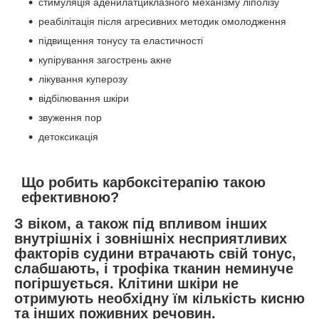
стимуляція аденилатциклазного механізму ліполізу
реабілітація після агресивних методик омолодження
підвищення тонусу та еластичності
купірування загострень акне
лікування куперозу
відбілювання шкіри
звуження пор
детоксикація
Що робить карбоксітерапію такою
ефективною?
З віком, а також під впливом інших
внутрішніх і зовнішніх несприятливих
факторів судини втрачають свій тонус,
слабшають, і трофіка тканин неминуче
погіршується. Клітини шкіри не
отримують необхідну їм кількість кисню
та інших поживних речовин.