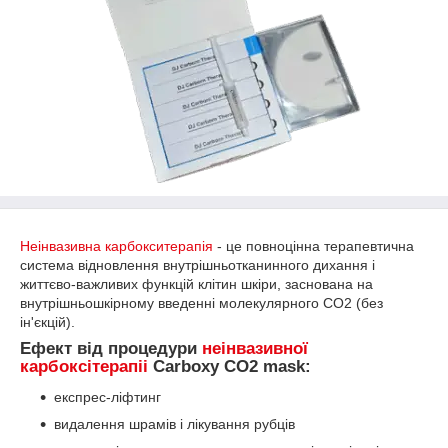
Неінвазивна карбокситерапія
- це повноцінна терапевтична
система відновлення внутрішньотканинного дихання і
життєво-важливих функцій клітин шкіри, заснована на
внутрішньошкірному введенні молекулярного СО2 (без
ін'єкцій).
Ефект від процедури
неінвазивної
карбоксітерапіі
Carboxy CO2 mask:
експрес-ліфтинг
видалення шрамів і лікування рубців