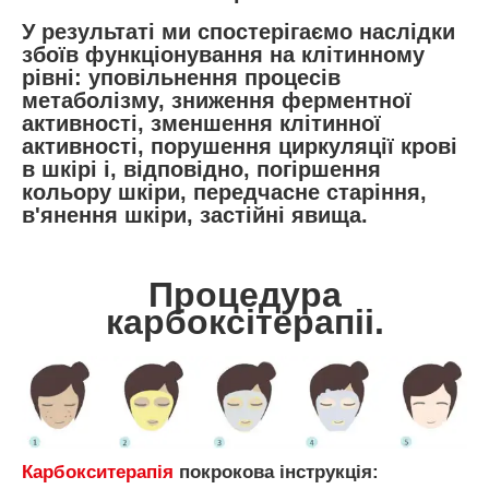
У результаті ми спостерігаємо наслідки
збоїв функціонування на клітинному
рівні: уповільнення процесів
метаболізму, зниження ферментної
активності, зменшення клітинної
активності, порушення циркуляції крові
в шкірі і, відповідно, погіршення
кольору шкіри, передчасне старіння,
в'янення шкіри, застійні явища.
Процедура
карбоксітерапіі.
Карбокситерапія
покрокова інструкція: