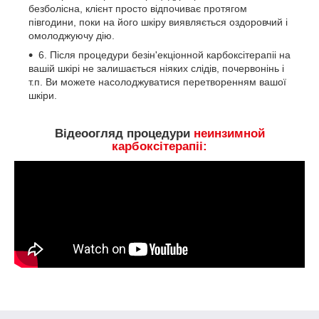
безболісна, клієнт просто відпочиває протягом
півгодини, поки на його шкіру виявляється оздоровчий і
омолоджуючу дію.
6. Після процедури безін'екціонной карбоксітерапіі на
вашій шкірі не залишається ніяких слідів, почервонінь і
т.п. Ви можете насолоджуватися перетворенням вашої
шкіри.
Відеоогляд процедури
неинзимной
карбоксітерапіі: