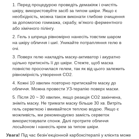
Перед процедурою проведіть демакіяж і очистіть
шкіру, використовуйте засіб за типом шкіри. Якщо є
необхідність, можна також виконати глибоке очищення
за допомогою гоммажа, скрабу, м'якого ферментного
або хімічного пілінгу.
Гель з шприца рівномірно нанесіть товстим шаром
на шкіру обличчя і шиї. Уникайте потрапляння гелю в
очі.
Поверх гелю накладіть маску-активатор і акуратно
щільно притисніть її до шкіри. Стежте, щоб маска
повністю просочилася гелем, так як від цього залежить
рівномірність утворення СО2.
Кожні 10 хвилин повторно притискайте маску до
обличчя. Можна провести УЗ-терапію поверх маски.
Після 20 ~ 30 хвилин, якщо реакція СО2 закінчена,
зніміть маску. Не тримати маску більше 30 хв.
Витріть
гель серветкою і вмивайтеся теплою водою. Якщо є
можливість, ми рекомендуємо замість серветок
використовувати спонж. Далі п
ротрите обличчя
лосьйоном і нанесіть крем за типом шкіри.
Увага!
Під час безін'екціонной карбоксітерапіі у клієнта може