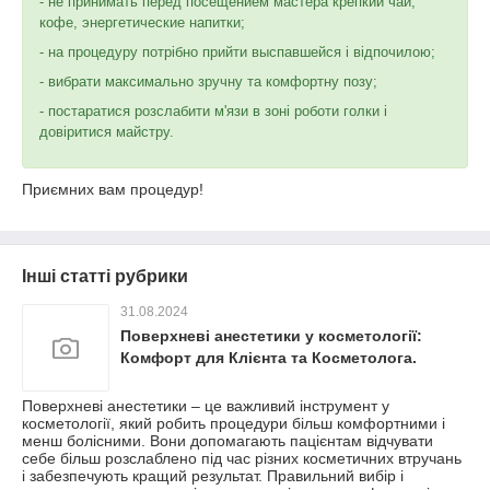
- не принимать перед посещением мастера крепкий чай,
кофе, энергетические напитки;
- на процедуру потрібно прийти выспавшейся і відпочилою;
- вибрати максимально зручну та комфортну позу;
- постаратися розслабити м'язи в зоні роботи голки і
довіритися майстру.
Приємних вам процедур!
Інші статті рубрики
31.08.2024
Поверхневі анестетики у косметології:
Комфорт для Клієнта та Косметолога.
Поверхневі анестетики – це важливий інструмент у
косметології, який робить процедури більш комфортними і
менш болісними. Вони допомагають пацієнтам відчувати
себе більш розслаблено під час різних косметичних втручань
і забезпечують кращий результат. Правильний вибір і