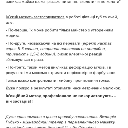
виникає майже шекспірівське питання: «колоти чи не колоти"
Ін'єкції можуть застосовуватися
в роботі ділянці губ та очей,
але:
- По-перше, їх може робити тільки майстер з утворенням
медика.
- По-друге, незважаючи на всі переваги (
ефект настає
через 5-6 хвилин, вторинна анестезія не потрібна,
тривалість 1,5-2 години)
, ризик алергічної реакції
збільшується в рази.
- По-третє, такий метод викликає деформацію м'язів, і в
результаті ми можемо отримати нерівномірне фарбування.
Також важко контролювати глибину проникнення голки.
Дуже прикро в результаті отримати несиметричний малюнок.
Ін'єкційний метод професіонали не використовують –
він застарів!!
Дуже красномовно з цього приводу висловилася Вікторія
Рудько - міжнародний тренер з перманентного макіяжу,
провідний спеціаліст Академії Пьюбо (Україна)