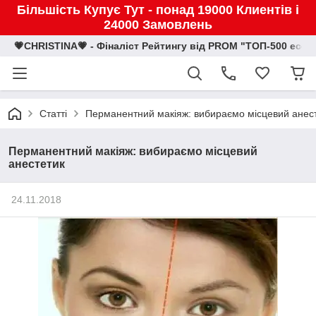
Більшість Купує Тут - понад 19000 Клиентів і
24000 Замовлень
💗CHRISTINA💗 - Фіналіст Рейтингу від PROM "ТОП-500 eco
Статті
Перманентний макіяж: вибираємо місцевий анес
Перманентний макіяж: вибираємо місцевий
анестетик
24.11.2018