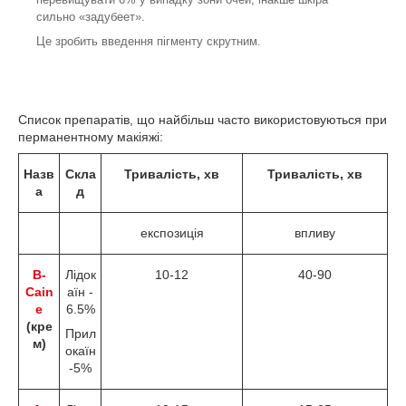
сильно «задубеет».
Це зробить введення пігменту скрутним.
Список препаратів, що найбільш часто використовуються при
перманентному макіяжі:
Назв
Скла
Тривалість, хв
Тривалість, хв
а
д
експозиція
впливу
B-
Лідок
10-12
40-90
Cain
аїн -
e
6.5%
(кре
Прил
м)
окаїн
-5%