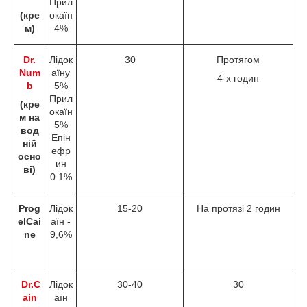
Прил
(кре
окаїн
м)
4%
Dr.
Лідок
30
Протягом
Num
аїну
4-х годин
b
5%
Прил
(кре
окаїн
м на
5%
вод
Епін
ній
ефр
осно
ин
ві
)
0.1%
Prog
Лідок
15-20
На протязі 2 годин
elCai
аїн -
ne
9,6%
Dr.C
Лідок
30-40
30
ain
аїн