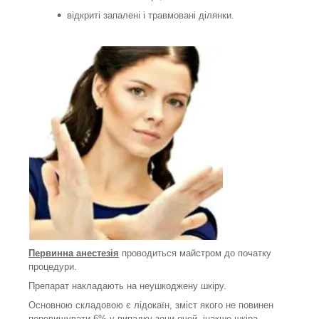
відкриті запалені і травмовані ділянки.
Первинна анестезія
проводиться майстром до початку
процедури.
Препарат накладають на неушкоджену шкіру.
Основною складовою є лідокаїн, зміст якого не повинен
перевищувати 6% у випадку зони очей, інакше шкіра