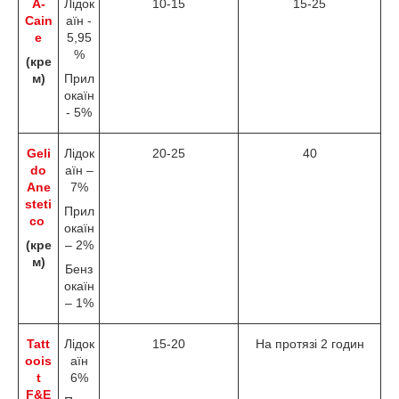
A-
Лідок
10-15
15-25
Cain
аїн -
e
5,95
%
(
кре
м
)
Прил
окаїн
- 5%
Geli
Лідок
20-25
40
do
аїн –
Ane
7%
steti
Прил
co
окаїн
(кре
– 2%
м)
Бенз
окаїн
– 1%
Tatt
Лідок
15-20
На протязі 2 годин
oois
аїн
t
6%
F&E