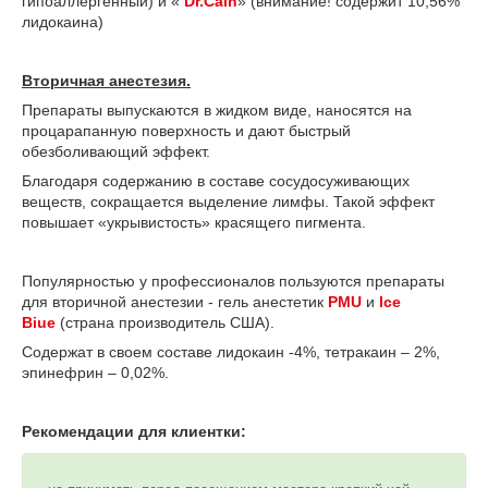
гипоаллергенный) и «
Dr.Cain
» (внимание! содержит 10,56%
лидокаина)
Вторичная анестезия.
Препараты выпускаются в жидком виде, наносятся на
процарапанную поверхность и дают быстрый
обезболивающий эффект.
Благодаря содержанию в составе сосудосуживающих
веществ, сокращается выделение лимфы. Такой эффект
повышает «укрывистость» красящего пигмента.
Популярностью у профессионалов пользуются препараты
для вторичной анестезии - гель анестетик
PMU
и
Ice
Biue
(страна производитель США).
Содержат в своем составе лидокаин -4%, тетракаин – 2%,
эпинефрин – 0,02%.
Рекомендации для клиентки: