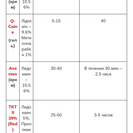
(кре
10,5
м)
6%
Q-
Лідок
5-15
40
Cain
аїн –
e
9,6%
Мети
(гел
ллпа
ь)
рабе
н 1%
Ane
Лидо
30-40
В течении 30 мин –
sten
каин
2,5 часа
(кре
–
м)
10,5
6%
TKT
Лидо
X
каин
25-60
3-5 часов
39%
5%,
(Red
Прил
)
окаи