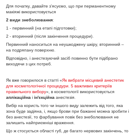
Для початку, давайте з'ясуємо, що при перманентному
макіяжі використовується
2 види знеболювання
:
1 - первинний (на етапі підготовки);
2 - вторинний (після закінчення процедури).
Первинний наноситься на неушкоджену шкіру, вторинний –
на подряпану поверхню.
Відповідно, і анестезуючий засіб повинно бути підібрано
виходячи з цих потреб.
Як вже говорилося в статті «
Як вибрати місцевий анестетик
для косметологічної процедури. 5 важливих критеріїв
правильного вибору
», в косметології використовується
аплікаційна
і
ін'єкційна
анестезія.
Вибір на користь того чи іншого виду залежить від того, яка
зона буде задіяна, і, якщо брови при бажанні можна зробити і
без анестезії, то фарбування повік без знеболювання не
залишить найприємніші враження.
Що ж стосується області губ, де багато нервових закінчень, то