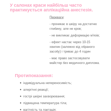
У салонах краси найбільш часто
практикується
аплікаційна анестезія.
Переваги
:
- проникає в шкіру на достатню
глибину, але не кров;
- не викликає деформацію м'язів;
- ефект настає через 10-15
хвилин (залежно від обраного
засобу) і триває до 4 годин
- має право застосовувати
майстер без медичного диплома.
Протипоказання:
індивідуальна непереносимість;
алергічні реакції;
гострі шкірні захворювання;
підвищена температура тіла;
вагітність та лактація;