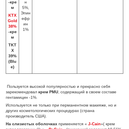
-кре
н
м
5%,
Эпин
KTX
ефр
Gold
ин
38%
1%
-кре
м
TKT
X
39%
(Blu
e)
Пользуется высокой популярностью и прекрасно себя
зарекомендовал
крем PMU
, содержащий в своем составе
гентамицин -1%.
Используется не только при перманентном макияже, но и
других косметологических процедурах (страна
производитель США).
На слизистых оболочках
применяется «
J-Cain
»( крем