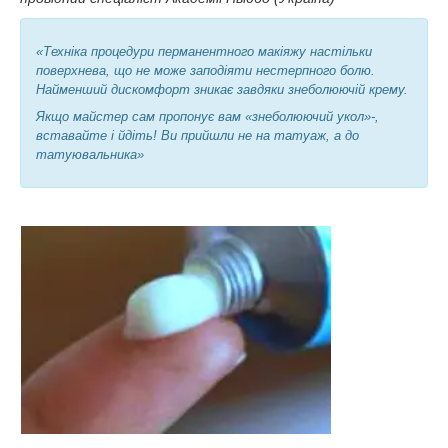
«Техніка процедури перманентного макіяжу настільки
поверхнева, що не може заподіяти нестерпного болю.
Найменший дискомфорт зникає завдяки знеболюючій крему.
Якщо майстер сам пропонує вам «знеболюючий укол»-,
вставайте і йдіть! Ви прийшли не на татуаж, а до
татуювальника»