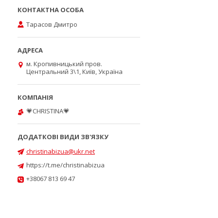
Тарасов Дмитро
м. Кропивницький пров.
Центральний 3\1, Київ, Україна
💗CHRISTINA💗
christinabizua@ukr.net
https://t.me/christinabizua
+38067 813 69 47