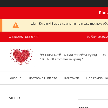
Біль
Шан. Клієнти! Зараз компанія не може швидко обр
м. Кропивницьк
+380 (67) 813-69-47
💗CHRISTINA💗 - Фіналіст Рейтингу від PROM
"ТОП-500 ecommerse кращі"
Головна
Доставка і Оплата
Контакти
Про компанію