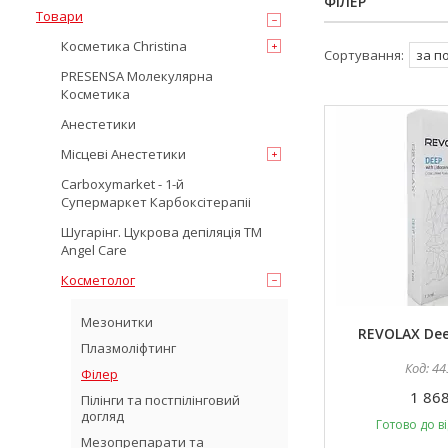
ФІЛЕР
Товари
Косметика Christina
PRESENSA Молекулярна
Косметика
Анестетики
Місцеві Анестетики
Carboxymarket - 1-й
Супермаркет Карбоксітерапіі
Шугарінг. Цукрова депіляція TM
Angel Care
Косметолог
Мезонитки
REVOLAX Deep
Плазмоліфтинг
44
Філер
1 868
Пілінги та постпілінговий
догляд
Готово до в
Мезопрепарати та