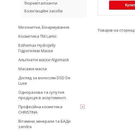
біоревіталізанти
Купи
Бззiн'єкційні засоби
Мезонитки, Біоармування.
Косметика TM Lamic
Esthemax HydroJelly
Гідрогелеві Маски
Альгінатні маски Algomask
Масажні масла
Догляд за волоссям DSD De
Luxe
Одноразова та супутня
продукція в асортименті
Професійна косметика
CHRISTINA
Вітаміни, мінерали та БАДи
zandra