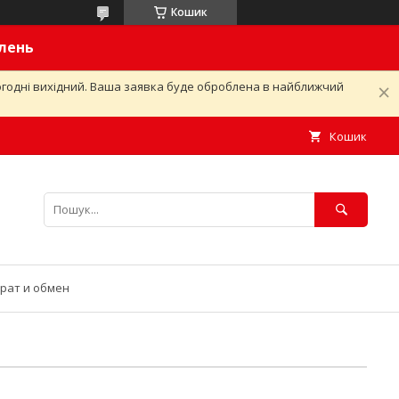
Кошик
влень
ьогодні вихідний. Ваша заявка буде оброблена в найближчий
Кошик
рат и обмен