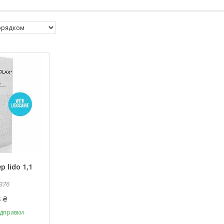
 lido 1,1
376
 ₴
ідправки