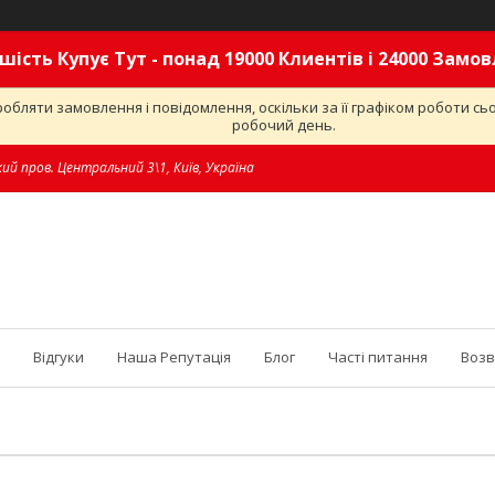
шість Купує Тут - понад 19000 Клиентів і 24000 Замо
обляти замовлення і повідомлення, оскільки за її графіком роботи с
робочий день.
ий пров. Центральний 3\1, Київ, Україна
Відгуки
Наша Репутація
Блог
Часті питання
Возв