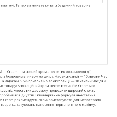
і платежі. Тепер ви можете купити будь-який товар не
 PM — Cream — місцевий крем анестетик розширеної дії,
із больовим впливом на шкіру. Час експозиції — 10 хвилин Час
% лідокаїн, 5.5% прилокаїн Час експозиції — 10 хвилин Час дії 90
ис товару: Аплікаційний крем-неспентетик PM Cream має
підерміс. Анестетик дає змогу проводити широкий спектр
воробливих відчуттів. Гіпоалергенна формула анестетика
 PM Cream рекомендується використовувати для: мезотерапія
х утворень, татуювань нанесення перманентного макіяжу,