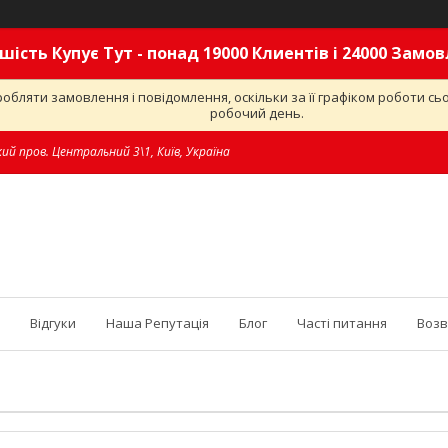
шість Купує Тут - понад 19000 Клиентів і 24000 Замо
обляти замовлення і повідомлення, оскільки за її графіком роботи с
робочий день.
ий пров. Центральний 3\1, Київ, Україна
Відгуки
Наша Репутація
Блог
Часті питання
Возв