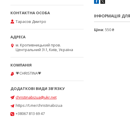
ІНФОРМАЦІЯ ДЛ
Тарасов Дмитро
Ціна:
550 ₴
м. Кропивницький пров.
Центральний 3\1, Київ, Україна
💗CHRISTINA💗
christinabizua@ukr.net
https://t.me/christinabizua
+38067 813 69 47