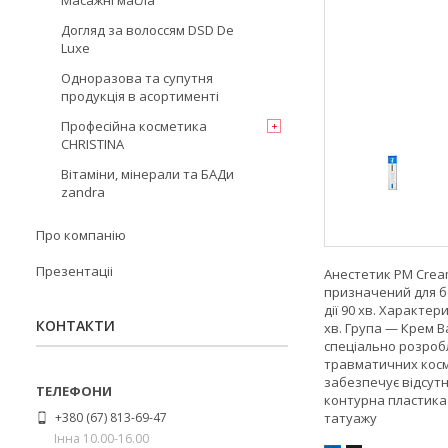
Масажні масла
Догляд за волоссям DSD De
Luxe
Одноразова та супутня
продукція в асортименті
Професійна косметика
CHRISTINA
Вітаміни, мінерали та БАДи
zandra
Про компанію
Презентаціі
Анестетик PM Cream
призначений для бе
дії 90 хв. Характер
КОНТАКТИ
хв. Група — Крем 
спеціально розроб
травматичних косме
забезпечує відсут
контурна пластика 
+380 (67) 813-69-47
татуажу
Інна 10.00-16.00