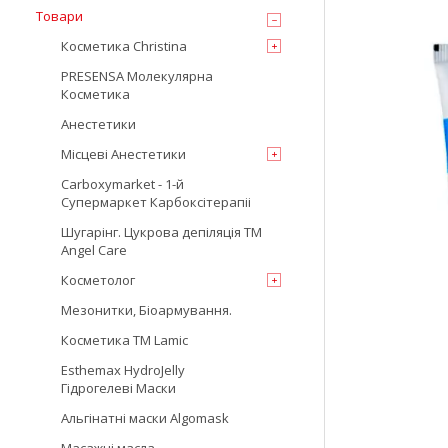
Товари
Косметика Christina
PRESENSA Молекулярна
Косметика
Анестетики
Місцеві Анестетики
Carboxymarket - 1-й
Супермаркет Карбоксітерапіі
Шугарінг. Цукрова депіляція TM
Angel Care
Косметолог
Мезонитки, Біоармування.
Косметика TM Lamic
Esthemax HydroJelly
Гідрогелеві Маски
Альгінатні маски Algomask