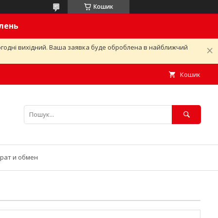
Кошик
влень
ьогодні вихідний. Ваша заявка буде оброблена в найближчий
Кошик
рат и обмен