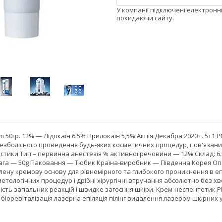
У компанії підключені електронн
покидаючи сайту.
 50гр. 12% — Лідокаїн 6.5% Прилокаїн 5,5% Акція Декабра 2020 г. 5+1
зболісного проведення будь-яких косметичних процедур, пов'язаних 
истики Тип – первинна анестезія % активної речовини — 12% Склад: 6.5
Вага — 50g Паковання — Тюбик Країна-виробник — Південна Корея Оп
лену кремову основу для рівномірного та глибокого проникнення в е
тологічних процедур і дрібні хірургічні втручання абсолютно без х
ність запальних реакцій і швидке загоєння шкіри. Крем-неспентетик
біоревіталізація лазерна епіляція пілінг видалення лазером шкірни