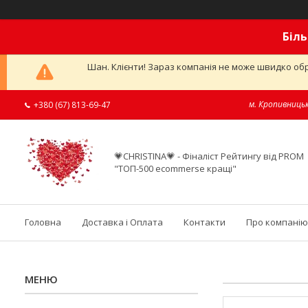
Біль
Шан. Клієнти! Зараз компанія не може швидко обр
м. Кропивницьк
+380 (67) 813-69-47
💗CHRISTINA💗 - Фіналіст Рейтингу від PROM
"ТОП-500 ecommerse кращі"
Головна
Доставка і Оплата
Контакти
Про компанію