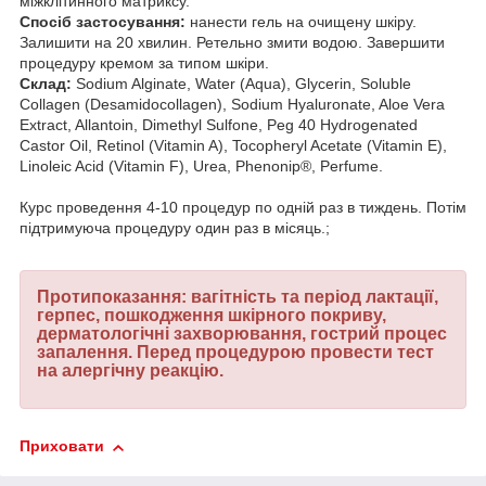
міжклітинного матриксу.
Спосіб застосування:
нанести гель на очищену шкіру.
Залишити на 20 хвилин. Ретельно змити водою. Завершити
процедуру кремом за типом шкіри.
Склад:
Sodium Alginate, Water (Aqua), Glycerin, Soluble
Collagen (Desamidocollagen), Sodium Hyaluronate, Aloe Vera
Extract, Allantoin, Dimethyl Sulfone, Peg 40 Hydrogenated
Castor Oil, Retinol (Vitamin A), Tocopheryl Acetate (Vitamin E),
Linoleic Acid (Vitamin F), Urea, Phenonip®, Perfume.
Курс проведення 4-10 процедур по одній раз в тиждень. Потім
підтримуюча процедуру один раз в місяць.;
Протипоказання: вагітність та період лактації,
герпес, пошкодження шкірного покриву,
дерматологічні захворювання, гострий процес
запалення. Перед процедурою провести тест
на алергічну реакцію.
Приховати