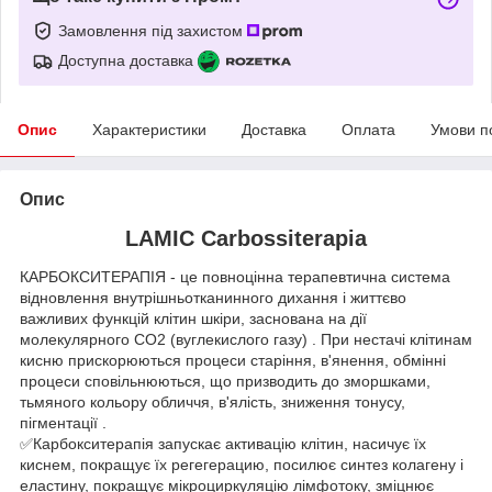
Замовлення під захистом
Доступна доставка
Опис
Характеристики
Доставка
Оплата
Умови п
Опис
LAMIC Carbossiterapia
КАРБОКСИТЕРАПІЯ - це повноцінна терапевтична система
відновлення внутрішньотканинного дихання і життєво
важливих функцій клітин шкіри, заснована на дії
молекулярного CO2 (вуглекислого газу) . При нестачі клітинам
кисню прискорюються процеси старіння, в'янення, обмінні
процеси сповільнюються, що призводить до зморшками,
тьмяного кольору обличчя, в'ялість, зниження тонусу,
пігментації .
✅Карбокситерапія запускає активацію клітин, насичує їх
киснем, покращує їх регегерацию, посилює синтез колагену і
еластину, покращує мікроциркуляцію лімфотоку, зміцнює