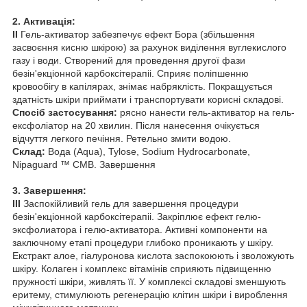
2. Активація:
II
Гель-активатор забезпечує ефект Бора (збільшення
засвоєння кисню шкірою) за рахунок виділення вуглекислого
газу і води. Створений для проведення другої фази
безін'екціонной карбоксітерапіі. Сприяє поліпшенню
кровообігу в капілярах, знімає набряклість. Покращується
здатність шкіри приймати і транспортувати корисні складові.
Спосіб застосування:
рясно нанести гель-активатор на гель-
ексфоліатор на 20 хвилин. Після нанесення очікується
відчуття легкого печіння. Ретельно змити водою.
Склад:
Вода (Aqua), Tylose, Sodium Hydrocarbonate,
Nipaguard ™ CMB. Завершення
3. Завершення:
III
Заспокійливий гель для завершення процедури
безін'екціонной карбоксітерапіі. Закріплює ефект гелю-
эксфолиатора і гелю-активатора. Активні компоненти на
заключному етапі процедури глибоко проникають у шкіру.
Екстракт алое, гіалуронова кислота заспокоюють і зволожують
шкіру. Колаген і комплекс вітамінів сприяють підвищенню
пружності шкіри, живлять її. У комплексі складові зменшують
еритему, стимулюють регенерацію клітин шкіри і вироблення