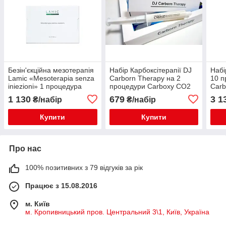
Безін'єкційна мезотерапія
Набір Карбоксітерапії DJ
Набі
Lamic «Mesoterapia senza
Carborn Therapy на 2
10 п
iniezioni» 1 процедура
процедури Carboxy CO2
Carb
Догл
1 130
679
3 1
₴/набір
₴/набір
обли
Купити
Купити
Про нас
100% позитивних з 79 відгуків за рік
Працює з 15.08.2016
м. Київ
м. Кропивницький пров. Центральний 3\1, Київ, Україна