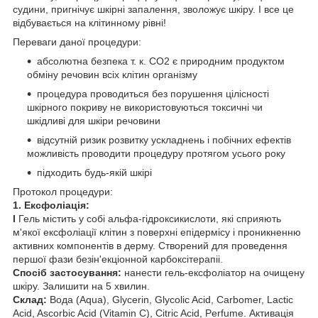
судини, пригнічує шкірні запалення, зволожує шкіру. І все це
відбувається на клітинному рівні!
Переваги даної процедури:
абсолютна безпека т. к. CO2 є природним продуктом
обміну речовин всіх клітин організму
процедура проводиться без порушення цілісності
шкірного покриву не використовуються токсичні чи
шкідливі для шкіри речовини
відсутній ризик розвитку ускладнень і побічних ефектів
можливість проводити процедуру протягом усього року
підходить будь-якій шкірі
Протокол процедури:
1. Ексфоліація:
I
Гель містить у собі альфа-гідроксикислоти, які сприяють
м'якої ексфоліації клітин з поверхні епідермісу і проникненню
активних компонентів в дерму. Створений для проведення
першої фази безін'екціонной карбоксітерапіі.
Спосіб застосування:
нанести гель-ексфоліатор на очищену
шкіру. Залишити на 5 хвилин.
Склад:
Вода (Aqua), Glycerin, Glycolic Acid, Carbomer, Lactic
Acid, Ascorbic Acid (Vitamin C), Citric Acid, Perfume. Активація