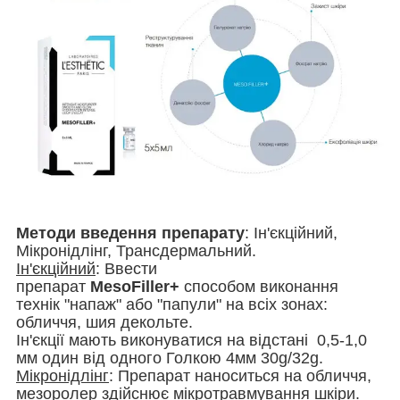
Методи введення препарату
: Ін'єкційний,
Мікронідлінг, Трансдермальний.
Ін'єкційний
: Ввести
препарат
MesoFiller+
способом виконання
технік "напаж" або "папули" на всіх зонах:
обличчя, шия декольте.
Ін'єкції мають виконуватися на відстані 0,5-1,0
мм один від одного Голкою 4мм 30g/32
g.
Мікронідлінг
: Препарат наноситься на обличчя,
мезоролер здійснює мікротравмування шкіри.