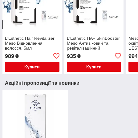
L'Esthetic Hair Revitalizer
L'Esthetic HA+ SkinBooster
Мезо
Meso Відновлення
Meso Антивіковий та
осві
волосся, 5мл
ревіталізаційний
L’ES
комплекс, 5 мл
, 5м
989
935
994
₴
₴
Купити
Купити
Акційні пропозиції та новинки