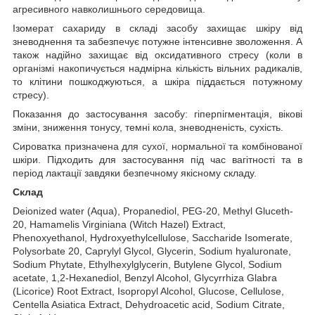
агресивного навколишнього середовища.
Ізомерат сахариду в складі засобу захищає шкіру від
зневоднення та забезпечує потужне інтенсивне зволоження. А
також надійно захищає від оксидативного стресу (коли в
організмі накопичується надмірна кількість вільних радикалів,
то клітини пошкоджуються, а шкіра піддається потужному
стресу).
Показання до застосування засобу: гіперпігментація, вікові
зміни, зниження тонусу, темні кола, зневодненість, сухість.
Сироватка призначена для сухої, нормальної та комбінованої
шкіри. Підходить для застосування під час вагітності та в
період лактації завдяки безпечному якісному складу.
Склад
Deionized water (Aqua), Propanediol, PEG-20, Methyl Gluceth-
20, Hamamelis Virginiana (Witch Hazel) Extract,
Phenoxyethanol, Hydroxyethylcellulose, Saccharide Isomerate,
Polysorbate 20, Caprylyl Glycol, Glycerin, Sodium hyaluronate,
Sodium Phytate, Ethylhexylglycerin, Butylene Glycol, Sodium
acetate, 1,2-Hexanediol, Benzyl Alcohol, Glycyrrhiza Glabra
(Licorice) Root Extract, Isopropyl Alcohol, Glucose, Cellulose,
Centella Asiatica Extract, Dehydroacetic acid, Sodium Citrate,