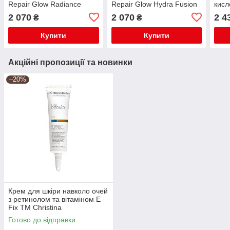
Repair Glow Radiance
Repair Glow Hydra Fusion
кисл
Reveal Serum 30 мл
Concentrate 30 мл
Repa
2 070
2 070
2 4
₴
₴
Ther
Купити
Купити
Акційні пропозиції та новинки
–20%
Крем для шкіри навколо очей
з ретинолом та вітаміном Е
Fix TM Christina
Готово до відправки