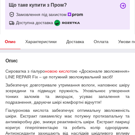
Що таке купити з Пром?
Замовлення під захистом
Доступна доставка
Опис
Характеристики
Доставка
Оплата
Умови п
Опис
Сироватка з гіалуро
новою кисло
тою «Досконале зволоження»
LINE REPAIR Fix – це потужний зволожувальний засіб!
Забезпечує довготривале утримання вологи, наповнює шкіру
зсередини та підвищує пружність. Уповільнює утворення
тонких заломів та зморщок, усуває запалення та
подразнення, даруючи шкірі комфортні відчуття!
Гіалуронова кислота забезпечує оптимальну зволоженість
шкіри. Екстракт гамамелісу має потужну протизапальну та
антимікробну дію, знижує реактивність шкіри. Екстракт лакриці
коригує гіперпігментацію та робить колір однорідним.
Антиоксиданти захищають від наслідків шкідливого впливу