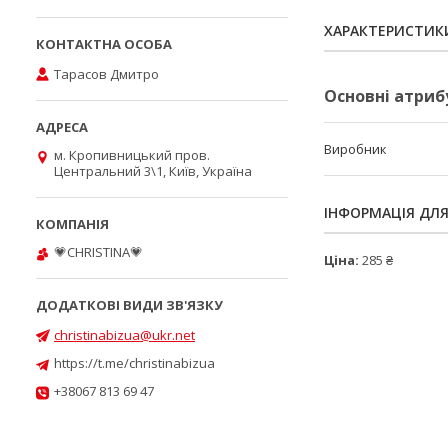
ХАРАКТЕРИСТИК
Тарасов Дмитро
Основні атриб
Виробник
м. Кропивницький пров.
Центральний 3\1, Київ, Україна
ІНФОРМАЦІЯ ДЛ
💗CHRISTINA💗
Ціна:
285 ₴
christinabizua@ukr.net
https://t.me/christinabizua
+38067 813 69 47