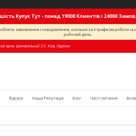
шість Купує Тут - понад 19000 Клиентів і 24000 Замо
обляти замовлення і повідомлення, оскільки за її графіком роботи с
робочий день.
ий пров. Центральний 3\1, Київ, Україна
Відгуки
Наша Репутація
Блог
Часті питання
Возв