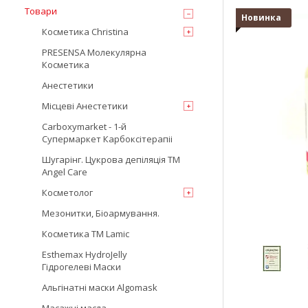
Товари
Новинка
Косметика Christina
PRESENSA Молекулярна
Косметика
Анестетики
Місцеві Анестетики
Carboxymarket - 1-й
Супермаркет Карбоксітерапіі
Шугарінг. Цукрова депіляція TM
Angel Care
Косметолог
Мезонитки, Біоармування.
Косметика TM Lamic
Esthemax HydroJelly
Гідрогелеві Маски
Альгінатні маски Algomask