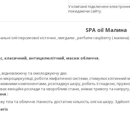
У компанії підключені електронн
покидаючи сайту.
SPA oil Малина
альні олії персикової кісточки , мигдалю , perfume raspberry ( малина).
кс, класичний, антицелюлітний, масаж обличчя.
 відновлюючу та омолоджуючу дію.
мікроциркуляції, роботи лімфатичної системи, стимулює клітинний м
живними компонентами, розгладжує шкіру, робить її гладкою, пружно
ає емоційні розлади та хворобливі стани, знімає тривогу та напругу,
ння :
жу тіла та обличчя. Нанесіть достатню кількість олії на шкіру. Здійсн
eris