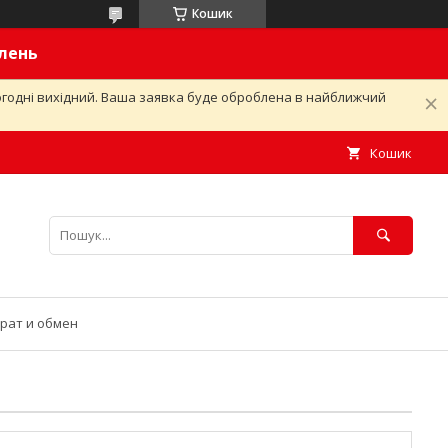
Кошик
влень
ьогодні вихідний. Ваша заявка буде оброблена в найближчий
Кошик
рат и обмен