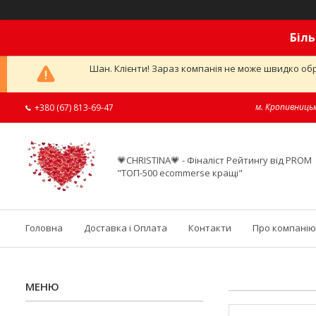
Біль
Шан. Клієнти! Зараз компанія не може швидко обр
м. Кропивницьк
+380 (67) 813-69-47
💗CHRISTINA💗 - Фіналіст Рейтингу від PROM
"ТОП-500 ecommerse кращі"
Головна
Доставка і Оплата
Контакти
Про компанію