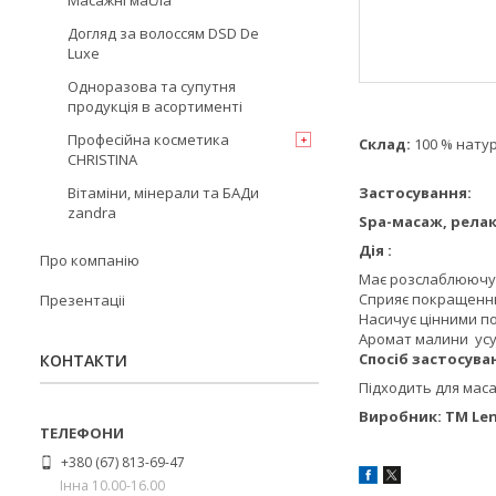
Масажні масла
Догляд за волоссям DSD De
Luxe
Одноразова та супутня
продукція в асортименті
Професійна косметика
Склад:
100 % натур
CHRISTINA
Вітаміни, мінерали та БАДи
Застосування:
zandra
Spa-масаж, рела
Дія :
Про компанію
Має розслаблюючу,
Сприяє покращенню 
Презентаціі
Насичує цінними по
Аромат малини усув
Спосіб застосува
КОНТАКТИ
Підходить для маса
Виробник: TM Len
+380 (67) 813-69-47
Інна 10.00-16.00