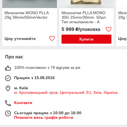
Мезонитки MONO PLLA
Мезонитки PLLA MONO
Мез
29g 38mm/50mmVector
30G 25mm/30mm. 50шт.
29g
Тип иглы/канюли - A
5 999
₴/упаковка
Ціну уточнюйте
Цін
Купити
Про нас
100% позитивних з 79 відгуків за рік
Працює з 15.08.2016
м. Київ
м. Кропивницький пров. Центральний 3\1, Київ, Україна
Контакти
Сьогодні працює з 10:00 до 16:00
Показати весь графік роботи