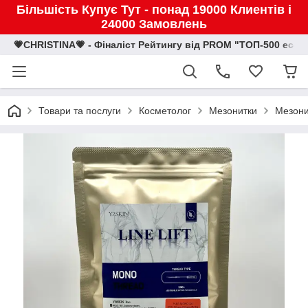
Більшість Купує Тут - понад 19000 Клиентів і
24000 Замовлень
💗CHRISTINA💗 - Фіналіст Рейтингу від PROM "ТОП-500 eco
Товари та послуги
Косметолог
Мезонитки
Мезони