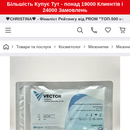
Більшість Купує Тут - понад 19000 Клиентів і
24000 Замовлень
💗CHRISTINA💗 - Фіналіст Рейтингу від PROM "ТОП-500 eco
Товари та послуги
Косметолог
Мезонитки
Мезон