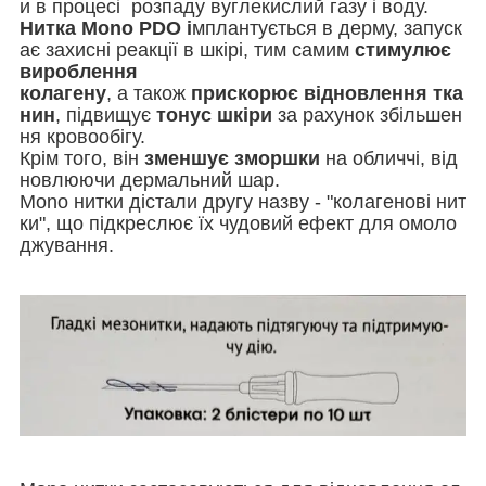
и в процесі розпаду вуглекислий газу і воду.
Нитка Mono PDO і
мплантується в дерму, запуск
ає захисні реакції в шкірі, тим самим
стимулює
вироблення
колагену
, а також
прискорює відновлення тка
нин
, підвищує
тонус шкіри
за рахунок збільшен
ня кровообігу.
Крім того, він
зменшує зморшки
на обличчі, від
новлюючи дермальний шар.
Mono нитки дістали другу назву - "колагенові нит
ки", що підкреслює їх чудовий ефект для омоло
джування.