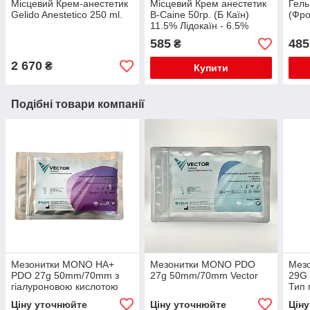
Місцевий Крем-анестетик
Місцевий Крем анестетик
Гель
Gelido Anestetico 250 ml.
B-Caine 50гр. (Б Каїн)
(Фро
11.5% Лідокаїн - 6.5%
Прилокаїн - 5% (Відео)
585
485
₴
2 670
₴
Купити
Подібні товари компанії
Мезонитки MONO HA+
Мезонитки MONO PDO
Мез
PDO 27g 50mm/70mm з
27g 50mm/70mm Vector
29G
гіалуроновою кислотою
Тип 
Vector
Ціну уточнюйте
Ціну уточнюйте
Цін