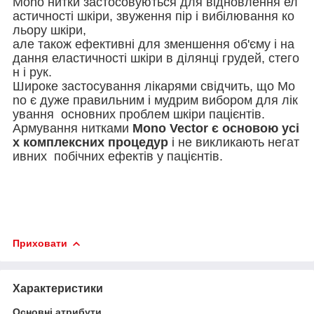
Mono нитки застосовуються для відновлення ел
астичності шкіри, звуження пір і вибілювання ко
льору шкіри,
але також ефективні для зменшення об'єму і на
дання еластичності шкіри в ділянці грудей, стего
н і рук.
Широке застосування лікарями свідчить, що Mo
no є дуже правильним і мудрим вибором для лік
ування основних проблем шкіри пацієнтів.
Армування нитками
Mono Vector є основою усі
х комплексних процедур
і не викликають негат
ивних побічних ефектів у пацієнтів.
Приховати
Характеристики
Основні атрибути