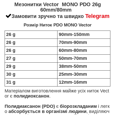
Мезонитки Vector MONO PDO 26g
60mm/80mm
Telegram
Замовити зручно та швидко
Розмір Ниток PDO MONO Vector
26 g
90mm-150mm
26 g
70mm-90mm
26 g
60mm-80mm
27 g
50mm-70mm
29 g
38mm-50mm
30 g
25mm-30mm
31 g
12mm-16mm
Матеріалом виготовлення майже усіх ниток Vect
or є
полидиоксанон
.
Полидиаксанон (PDO)
є
біорозкладаним
і легк
о
абсорбується в організмі людини
, виділяюч