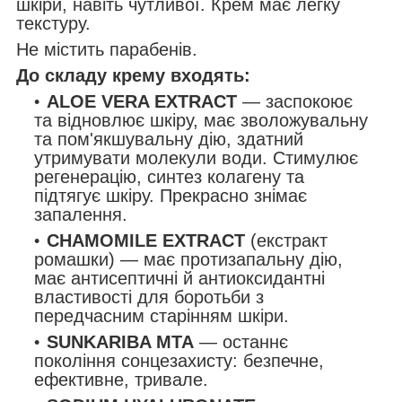
шкіри, навіть чутливої. Крем має легку
текстуру.
Не містить парабенів.
До складу крему входять:
ALOE VERA EXTRACT
— заспокоює
та відновлює шкіру, має зволожувальну
та пом'якшувальну дію, здатний
утримувати молекули води. Стимулює
регенерацію, синтез колагену та
підтягує шкіру. Прекрасно знімає
запалення.
CHAMOMILE EXTRACT
(екстракт
ромашки) — має протизапальну дію,
має антисептичні й антиоксидантні
властивості для боротьби з
передчасним старінням шкіри.
SUNKARIBA MTA
— останнє
покоління сонцезахисту: безпечне,
ефективне, тривале.