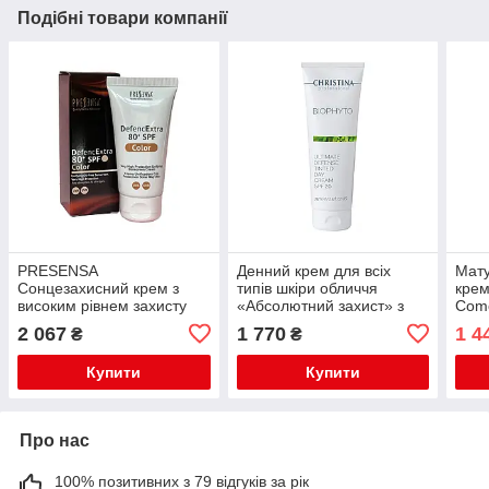
Подібні товари компанії
PRESENSA
Денний крем для всіх
Мату
Сонцезахисний крем з
типів шкіри обличчя
крем
високим рівнем захисту
«Абсолютний захист» з
Como
SPF 80 COLOR 50 ml
SPF 20 с тоном Bio Phyto
Crea
2 067
1 770
1 4
₴
₴
TM Christina
Купити
Купити
Про нас
100% позитивних з 79 відгуків за рік