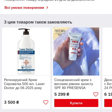
Всі умови повернення
З цим товаром також замовляють
Регенеруючий Крем
Сонцезахисний крем з
Денн
Сироватка 500 мл. Laser
високим рівнем захисту
с Бо
Doctor до 06.2025 року
SPF 80 PRESENSA
24 
5 299
6 1
₴
3 500
₴
Купити