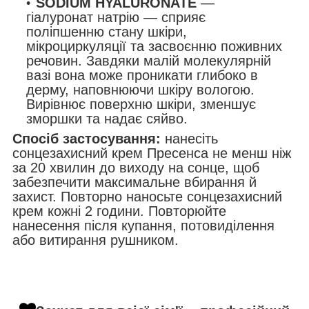
SODIUM HYALURONATE
—
гіалуронат натрію — сприяє
поліпшенню стану шкіри,
мікроциркуляції та засвоєнню поживних
речовин. Завдяки малій молекулярній
вазі вона може проникати глибоко в
дерму, наповнюючи шкіру вологою.
Вирівнює поверхню шкіри, зменшує
зморшки та надає сяйво.
Спосіб застосування:
нанесіть
сонцезахисний крем Пресенса не менш ніж
за 20 хвилин до виходу на сонце, щоб
забезпечити максимальне вбирання й
захист. Повторно наносьте сонцезахисний
крем кожні 2 години. Повторюйте
нанесення після купання, потовиділення
або витирання рушником.