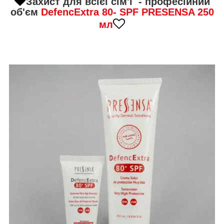
Захист для
всієї сім'ї
- професійний
об'єм
DefencExtra 80- SPF PRESENSA 250
мл