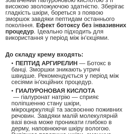
високою зволожуючою здатністю. Зберігає
гладкість шкіри, бореться з появою
зморшок завдяки пептидам останнього
покоління.
Ефект ботоксу без інвазивних
процедур
. Ідеально підходить для
використання у період між ін'єкціями.
До складу крему входять:
ПЕПТИД АРГИРЕЛИН
— Ботокс в
банці.
Зморшки зникають утричі
швидше. Рекомендується у період між
сесіями ін'єкційних процедур.
ГИАЛУРОНОВАЯ КИСЛОТА
—
гіалуронат натрію — сприяє
поліпшенню стану шкіри,
мікроциркуляції та засвоєнню поживних
речовин. Завдяки малій молекулярній
вазі вона може проникати глибоко в
дерму, наповнюючи шкіру вологою.