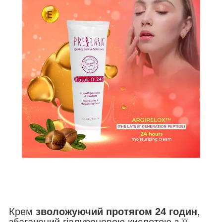
Крем
зволожуючий протягом 24 годин
,
збагачений гіалуроновою кислотою з її