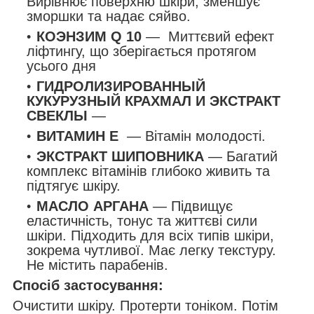
Вирівнює поверхню шкіри, зменшує
зморшки та надає сяйво.
КОЭНЗИМ Q 10
—
Миттєвий ефект
ліфтингу, що зберігається протягом
усього дня
ГИДРОЛИЗИРОВАННЫЙ
КУКУРУЗНЫЙ КРАХМАЛ И ЭКСТРАКТ
СВЕКЛЫ
—
ВИТАМИН Е
— Вітамін молодості.
ЭКСТРАКТ ШИПОВНИКА
— Багатий
комплекс вітамінів глибоко живить та
підтягує шкіру.
МАСЛО АРГАНА
—
Підвищує
еластичність, тонус та життєві сили
шкіри. Підходить для всіх типів шкіри,
зокрема чутливої. Має легку текстуру.
Не містить парабенів.
Спосіб застосування:
Очистити шкіру. Протерти тоніком. Потім