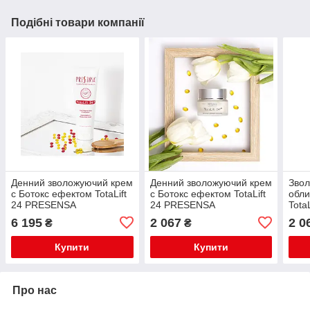
Подібні товари компанії
Денний зволожуючий крем
Денний зволожуючий крем
Звол
с Ботокс ефектом TotaLift
с Ботокс ефектом TotaLift
обл
24 PRESENSA
24 PRESENSA
Tota
6 195
2 067
2 0
₴
₴
Купити
Купити
Про нас