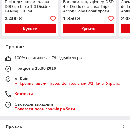
Пілінг для шкіри голови
Бальзам-кондиціонер DSD
Лось
DSD de Luxe 1.3 Dixidox
4.2 Dixidox de Luxe Triple
de L
Peeling 500 ml
Action Conditioner проти
Anti
випадіння волосся 200 мл
ml
3 400
1 350
2 0
₴
₴
Купити
Купити
Про нас
100% позитивних з 79 відгуків за рік
Працює з 15.08.2016
м. Київ
м. Кропивницький пров. Центральний 3\1, Київ, Україна
Контакти
Сьогодні вихідний
Показати весь графік роботи
Про нас