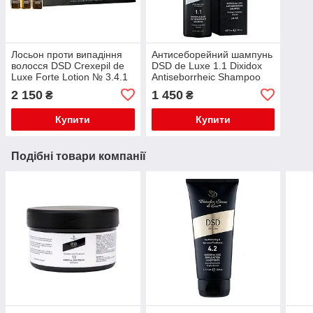
Лосьон проти випадіння
Антисеборейний шампунь
волосся DSD Crexepil de
DSD de Luxe 1.1 Dixidox
Luxe Forte Lotion № 3.4.1
Antiseborrheic Shampoo
упаковка 10х10 мл
200 ml
2 150
1 450
₴
₴
Купити
Купити
Подібні товари компанії