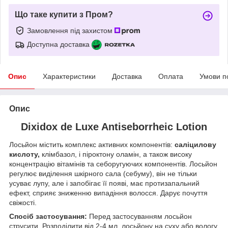
Що таке купити з Пром?
Замовлення під захистом
Доступна доставка
Опис
Характеристики
Доставка
Оплата
Умови п
Опис
Dixidox de Luxe Antiseborrheic Lotion
Лосьйон містить комплекс активних компонентів:
саліцилову
кислоту,
клімбазол, і піроктону оламін, а також високу
концентрацію вітамінів та себоругуючих компонентів. Лосьйон
регулює виділення шкірного сала (себуму), він не тільки
усуває лупу, але і запобігає її появі, має протизапальний
ефект, сприяє зниженню випадіння волосся. Дарує почуття
свіжості.
Спосіб застосування:
Перед застосуванням лосьйон
струсити. Розподілити від 2-4 мл. лосьйону на суху або вологу