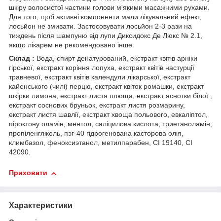
шкіру волосистої частини голови м'якими масажними рухами.
Для того, щоб активні компоненти мали лікувальний ефект,
лосьйон не змивати. Застосовувати лосьйон 2-3 рази на
тиждень після шампуню від лупи Диксидокс Де Люкс № 2.1,
якщо лікарем не рекомендовано інше.
Cклад :
Вода, спирт денатурований, екстракт квітів арніки
гірської, екстракт коріння лопуха, екстракт квітів настурції
травневої, екстракт квітів календули лікарської, екстракт
кайенського (чилі) перцю, екстракт квіток ромашки, екстракт
шкірки лимона, екстракт листя плюща, екстракт яснотки білої ,
екстракт соснових бруньок, екстракт листя розмарину,
екстракт листя шавлії, екстракт хвоща польового, евкаліптол,
піроктону оламін, ментол, саліцилова кислота, триетаноламін,
пропіленгліколь, пэг-40 гідрогенована касторова олія,
климбазол, феноксиэтанол, метилпарабен, CI 19140, СI
42090.
Приховати
Характеристики