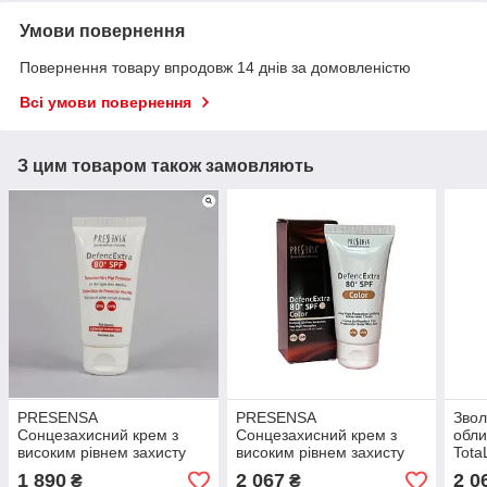
Умови повернення
Повернення товару впродовж 14 днів за домовленістю
Всі умови повернення
З цим товаром також замовляють
PRESENSA
PRESENSA
Звол
Сонцезахисний крем з
Сонцезахисний крем з
обл
високим рівнем захисту
високим рівнем захисту
Tota
SPF 80 50ml
SPF 80 COLOR 50 ml
1 890
2 067
2 0
₴
₴