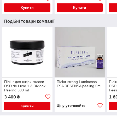
Купити
Купити
Подібні товари компанії
Пілінг для шкіри голови
Пілінг strong Luminossa
Пілі
DSD de Luxe 1.3 Dixidox
TSA RESENSA peeling 5ml
DSD 
Peeling 500 ml
Peel
3 400
1 6
₴
Ціну уточнюйте
Купити