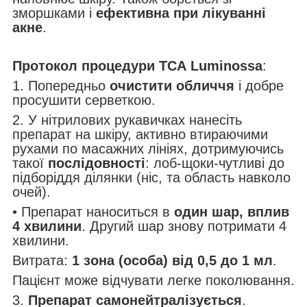
зморшками і
ефективна при лікуванні
акне
.
Протокол процедури ТСА Luminossa
:
1. Попередньо
очистити обличчя
і добре
просушити серветкою.
2. У нітрилових рукавичках нанесіть
препарат на шкіру, активно втираючими
рухами по масажних лініях, дотримуючись
такої
послідовності
: лоб-щоки-чутливі до
підборіддя ділянки (ніс, та область навколо
очей).
• Препарат наноситься в
один шар, вплив
4 хвилини
. Другий шар знову потримати 4
хвилини.
Витрата:
1 зона (особа) від 0,5 до 1 мл
.
Пацієнт може відчувати легке поколювання.
3.
Препарат самонейтралізується
.