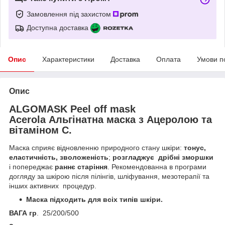
Замовлення під захистом
Доступна доставка
Опис
Характеристики
Доставка
Оплата
Умови п
Опис
ALGOMASK
Peel off mask
Acerola
Альгінатна маска з Ацеролою та
вітаміном С.
Маска сприяє відновленню природного стану шкіри:
тонус,
еластичність, зволоженість
;
розгладжує дрібні зморшки
і попереджає
раннє старіння
. Рекомендованна в програми
догляду за шкірою після пілінгів, шліфування, мезотерапії та
інших активних процедур.
Маска підходить для всіх типів шкіри.
ВАГА гр
. 25/200/500