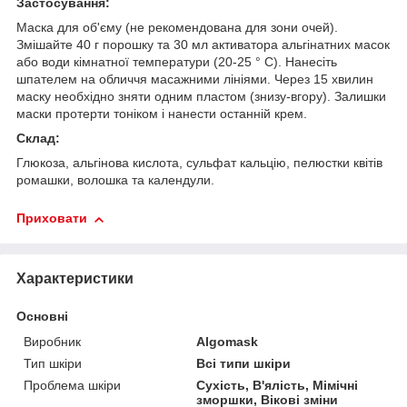
Застосування:
Маска для об'єму (не рекомендована для зони очей).
Змішайте 40 г порошку та 30 мл активатора альгінатних масок
або води кімнатної температури (20-25 ° С). Нанесіть
шпателем на обличчя масажними лініями. Через 15 хвилин
маску необхідно зняти одним пластом (знизу-вгору). Залишки
маски протерти тоніком і нанести останній крем.
Склад:
Глюкоза, альгінова кислота, сульфат кальцію, пелюстки квітів
ромашки, волошка та календули.
Приховати
Характеристики
Основні
Виробник
Algomask
Тип шкіри
Всі типи шкіри
Проблема шкіри
Сухість, В'ялість, Мімічні
зморшки, Вікові зміни