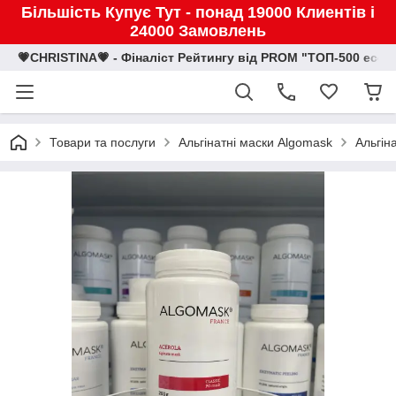
Більшість Купує Тут - понад 19000 Клиентів і
24000 Замовлень
💗CHRISTINA💗 - Фіналіст Рейтингу від PROM "ТОП-500 eco
Товари та послуги
Альгінатні маски Algomask
Альгін