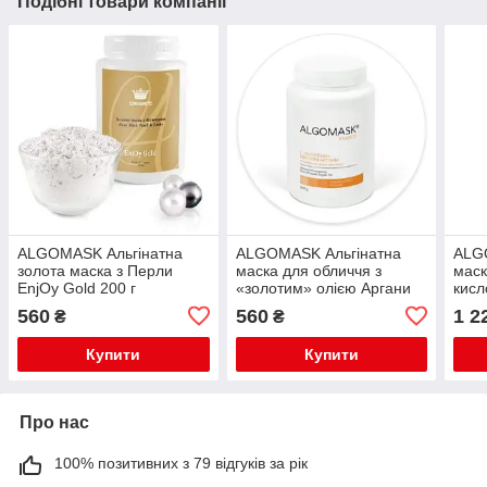
Подібні товари компанії
ALGOMASK Альгінатна
ALGOMASK Альгінатна
ALG
золота маска з Перли
маска для обличчя з
маск
EnjOy Gold 200 г
«золотим» олією Аргани
кисл
Oriental Energizing Peel off
кола
560
560
1 2
₴
₴
mask Argan Oi 200
Купити
Купити
Про нас
100% позитивних з 79 відгуків за рік