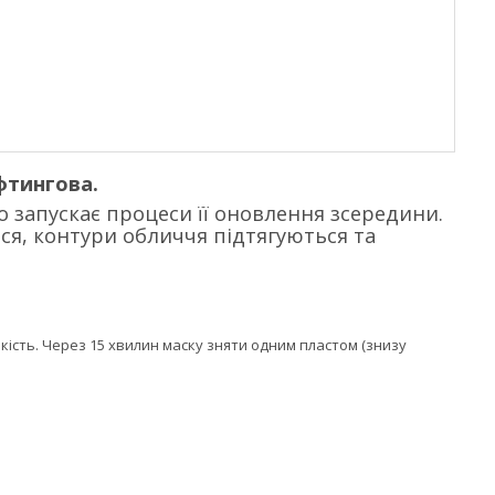
фтингова.
запускає процеси її оновлення зсередини.
ся, контури обличчя підтягуються та
ькість. Через 15 хвилин маску зняти одним пластом (знизу