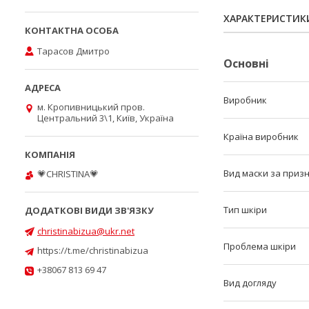
ХАРАКТЕРИСТИК
Тарасов Дмитро
Основні
Виробник
м. Кропивницький пров.
Центральний 3\1, Київ, Україна
Країна виробник
Вид маски за приз
💗CHRISTINA💗
Тип шкіри
christinabizua@ukr.net
Проблема шкіри
https://t.me/christinabizua
+38067 813 69 47
Вид догляду