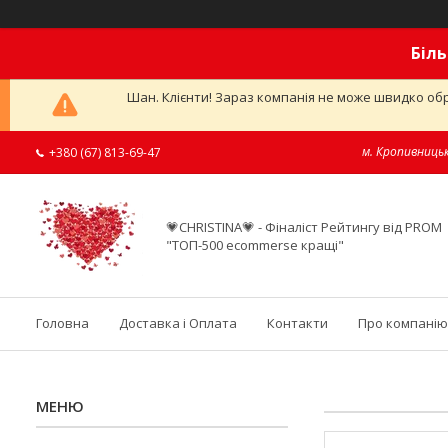
Біль
Шан. Клієнти! Зараз компанія не може швидко обр
м. Кропивницьк
+380 (67) 813-69-47
💗CHRISTINA💗 - Фіналіст Рейтингу від PROM
"ТОП-500 ecommerse кращі"
Головна
Доставка і Оплата
Контакти
Про компанію