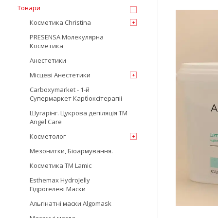
Товари
Косметика Christina
PRESENSA Молекулярна
Косметика
Анестетики
Місцеві Анестетики
Carboxymarket - 1-й
Супермаркет Карбоксітерапіі
Шугарінг. Цукрова депіляція TM
Angel Care
Косметолог
Мезонитки, Біоармування.
Косметика TM Lamic
Esthemax HydroJelly
Гідрогелеві Маски
Альгінатні маски Algomask