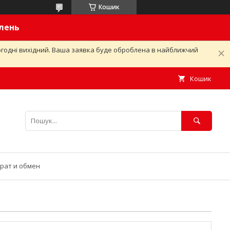
Кошик
влень
ьогодні вихідний. Ваша заявка буде оброблена в найближчий
Кошик
рат и обмен