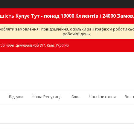
шість Купує Тут - понад 19000 Клиентів і 24000 Замо
обляти замовлення і повідомлення, оскільки за її графіком роботи с
робочий день.
ий пров. Центральний 3\1, Київ, Україна
Відгуки
Наша Репутація
Блог
Часті питання
Возв