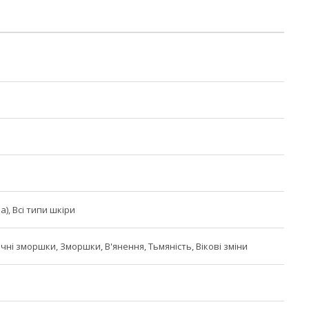
а), Всі типи шкіри
мічні зморшки, Зморшки, В'янення, Тьмяність, Вікові зміни