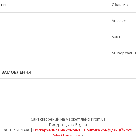
ння
Обличчя
Унісекс
500 г
Універсаль
Я ЗАМОВЛЕННЯ
Сайт створений на маркетплейсі
Prom.ua
Продавець на Bigl.ua
💗CHRISTINA💗 |
Поскаржитися на контент
|
Політика конфіденційності
Select Language
▼