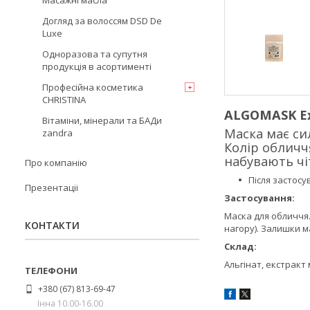
Масажні масла
Догляд за волоссям DSD De
Luxe
Одноразова та супутня
продукція в асортименті
Професійна косметика
CHRISTINA
ALGOMASK Ext
Вітаміни, мінерали та БАДи
Маска має си
zandra
Колір обличч
набувають чіт
Про компанію
Після застос
Презентаціі
Застосування:
Маска для обличчя.
КОНТАКТИ
нагору). Залишки м
Склад:
Альгінат, екстракт
+380 (67) 813-69-47
Інна 10.00-16.00