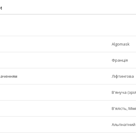
И
Algomask
Франція
наченням
Ліфтингова
В'януча (зріл
В'ялість, Мі
Альгінатний