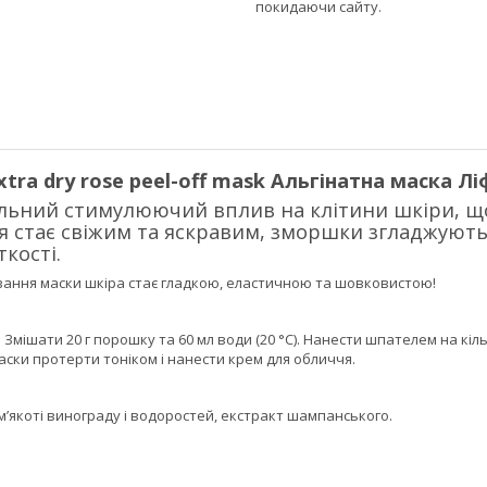
покидаючи сайту.
ra dry rose peel-off mask
Альгінатна маска Лі
льний стимулюючий вплив на клітини шкіри, що 
я стає свіжим та яскравим, зморшки згладжують
кості.
ування маски шкіра стає гладкою, еластичною та шовковистою!
 Змішати 20 г порошку та 60 мл води (20 °С). Нанести шпателем на кіл
аски протерти тоніком і нанести крем для обличчя.
 м’якоті винограду і водоростей, екстракт шампанського.