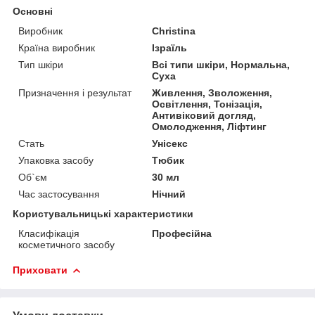
Основні
Виробник
Christina
Країна виробник
Ізраїль
Тип шкіри
Всі типи шкіри, Нормальна,
Суха
Призначення і результат
Живлення, Зволоження,
Освітлення, Тонізація,
Антивіковий догляд,
Омолодження, Ліфтинг
Стать
Унісекс
Упаковка засобу
Тюбик
Об`єм
30 мл
Час застосування
Нічний
Користувальницькі характеристики
Класифікація
Професійна
косметичного засобу
Приховати