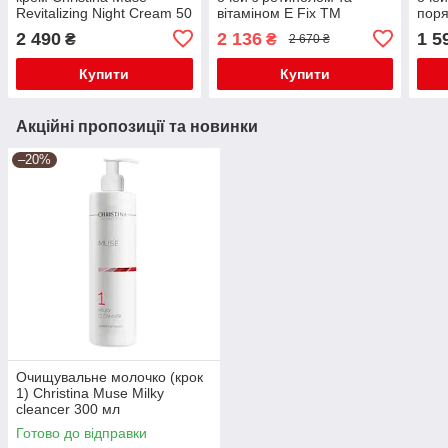
Revitalizing Night Cream 50
вітаміном Е Fix TM
поря
мл
Christina
Chri
2 490
2 136
1 5
₴
₴
2 670 ₴
Купити
Купити
Акційні пропозиції та новинки
–20%
Очищувальне молочко (крок
1) Christina Muse Milky
cleancer 300 мл
Готово до відправки