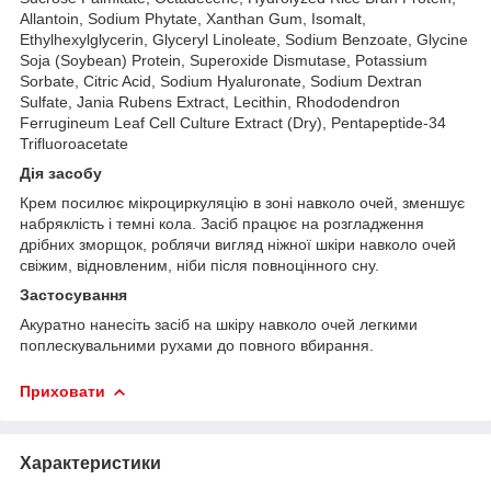
Allantoin, Sodium Phytate, Xanthan Gum, Isomalt,
Ethylhexylglycerin, Glyceryl Linoleate, Sodium Benzoate, Glycine
Soja (Soybean) Protein, Superoxide Dismutase, Potassium
Sorbate, Citric Acid, Sodium Hyaluronate, Sodium Dextran
Sulfate, Jania Rubens Extract, Lecithin, Rhododendron
Ferrugineum Leaf Cell Culture Extract (Dry), Pentapeptide-34
Trifluoroacetate
Дія засобу
Крем посилює мікроциркуляцію в зоні навколо очей, зменшує
набряклість і темні кола. Засіб працює на розгладження
дрібних зморщок, роблячи вигляд ніжної шкіри навколо очей
свіжим, відновленим, ніби після повноцінного сну.
Застосування
Акуратно нанесіть засіб на шкіру навколо очей легкими
поплескувальними рухами до повного вбирання.
Приховати
Характеристики