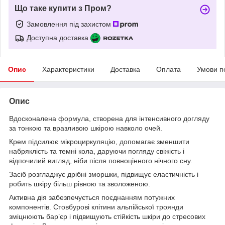
Що таке купити з Пром?
Замовлення під захистом
Доступна доставка
Опис
Характеристики
Доставка
Оплата
Умови п
Опис
Вдосконалена формула, створена для інтенсивного догляду
за тонкою та вразливою шкірою навколо очей.
Крем підсилює мікроциркуляцію, допомагає зменшити
набряклість та темні кола, даруючи погляду свіжість і
відпочилий вигляд, ніби після повноцінного нічного сну.
Засіб розгладжує дрібні зморшки, підвищує еластичність і
робить шкіру більш рівною та зволоженою.
Активна дія забезпечується поєднанням потужних
компонентів. Стовбурові клітини альпійської троянди
зміцнюють бар’єр і підвищують стійкість шкіри до стресових