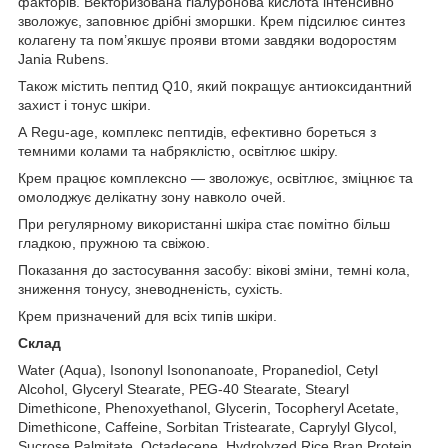
факторів. Векторизована гіалуронова кислота інтенсивно
зволожує, заповнює дрібні зморшки. Крем підсилює синтез
колагену та пом’якшує прояви втоми завдяки водоростям
Jania Rubens.
Також містить пептид Q10, який покращує антиоксидантний
захист і тонус шкіри.
А Regu-age, комплекс пептидів, ефективно бореться з
темними колами та набряклістю, освітлює шкіру.
Крем працює комплексно — зволожує, освітлює, зміцнює та
омолоджує делікатну зону навколо очей.
При регулярному використанні шкіра стає помітно більш
гладкою, пружною та свіжою.
Показання до застосування засобу: вікові зміни, темні кола,
зниження тонусу, зневодненість, сухість.
Крем призначений для всіх типів шкіри.
Склад
Water (Aqua), Isononyl Isononanoate, Propanediol, Cetyl
Alcohol, Glyceryl Stearate, PEG-40 Stearate, Stearyl
Dimethicone, Phenoxyethanol, Glycerin, Tocopheryl Acetate,
Dimethicone, Caffeine, Sorbitan Tristearate, Caprylyl Glycol,
Sucrose Palmitate, Octadecene, Hydrolyzed Rice Bran Protein,