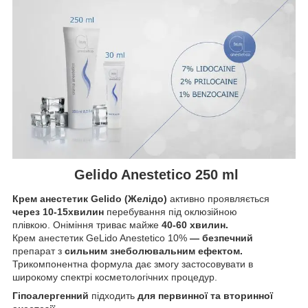
Gelido Anestetico 250 ml
Крем анестетик Gelido (Желідо)
активно проявляється
через 10-15хвилин
перебування під оклюзійною
плівкою. Оніміння триває майже
40-60 хвилин.
Крем анестетик GeLido Anestetico 10%
— безпечний
препарат з
сильним знеболювальним
ефектом.
Трикомпонентна формула дає змогу застосовувати в
широкому спектрі косметологічних процедур.
Гіпоалергенний
підходить
для первинної та вторинної