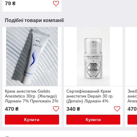
MMS1 TYPE S1 Захист від
79
₴
вірусів.
Подібні товари компанії
Крем анестетик Gelido
Сертифікований Крем
Зне
Anestetico 30гр. (Желидо)
анестетик Depain 30 гр.
анес
Лідокаїн 7% Прилокаїн 2%
(Депаїн) Лідокаїн 4%
Anes
Бензокаїн 1%
Прилокаїн 2.5%
Лідо
470
340
470
₴
₴
Бензокаїна 1%
Купити
Купити