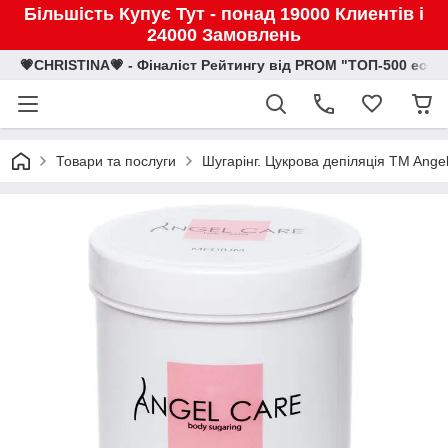
Більшість Купує Тут - понад 19000 Клиентів і
24000 Замовлень
💗CHRISTINA💗 - Фіналіст Рейтингу від PROM "ТОП-500 eco
Товари та послуги
Шугарінг. Цукрова депіляція TM Ange