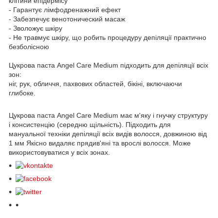
клітини епідермісу
- Гарантує лімфодренажний ефект
- Забезпечує венотонический масаж
- Зволожує шкіру
- Не травмує шкіру, що робить процедуру депіляції практично
безболісною
Цукрова паста Angel Care
Medium
підходить для депіляції всіх
зон:
ніг, рук, обличчя, пахвових областей, бікіні, включаючи
глибоке.
Цукрова паста Angel Care Medium має м'яку і гнучку структуру
і консистенцію (середню щільність). Підходить для
мануальної техніки депіляції всіх видів волосся, довжиною від
1 мм Якісно видаляє прядив'яні та врослі волосся. Може
використовуватися у всіх зонах.