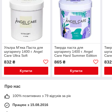
Ультра М'яка Паста для
Тверда паста для
Твер
шугарингу 1400 г. Angel
шугарингу 1400 г. Angel
шуга
Care Ultra Soft
Care Hard Summer Edition
Care
832
865
832
₴
₴
Купити
Купити
Про нас
100% позитивних з 79 відгуків за рік
Працює з 15.08.2016