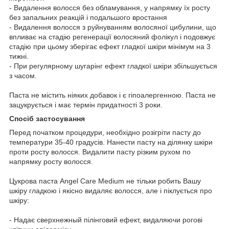
- Видалення волосся без обламування, у напрямку їх росту
без запальних реакцій і подальшого вростання
- Видалення волосся з руйнуванням волосяної цибулини, що
впливає на стадію регенерації волосяний фолікул і подовжує
стадію при цьому зберігає ефект гладкої шкіри мінімум на 3
тижні.
- При регулярному шугарінг ефект гладкої шкіри збільшується
з часом.
Паста не містить ніяких добавок і є гіпоалергенною. Паста не
зацукрується і має термін придатності 3 роки.
Спосіб застосування
Перед початком процедури, необхідно розігріти пасту до
температури 35-40 градусів. Нанести пасту на ділянку шкіри
проти росту волосся. Видалити пасту різким рухом по
напрямку росту волосся.
Цукрова паста Angel Care
Medium
не тільки робить Вашу
шкіру гладкою і якісно видаляє волосся, але і піклується про
шкіру:
- Надає сверхнежный пілінговий ефект, видаляючи рогові