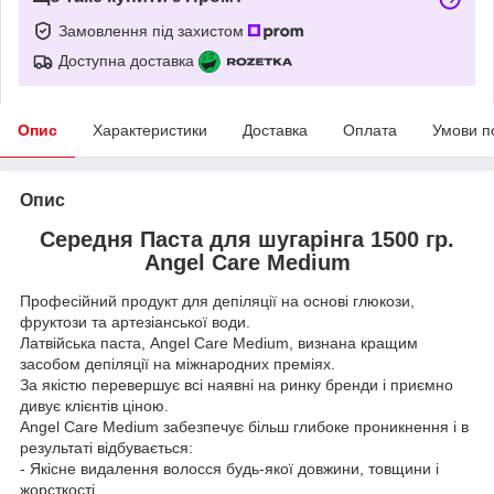
Замовлення під захистом
Доступна доставка
Опис
Характеристики
Доставка
Оплата
Умови п
Опис
Середня Паста для шугарінга 1500 гр.
Angel Care Medium
Професійний продукт для депіляції на основі глюкози,
фруктози та артезіанської води.
Латвійська паста, Angel Care Medium, визнана кращим
засобом депіляції на міжнародних преміях.
За якістю перевершує всі наявні на ринку бренди і приємно
дивує клієнтів ціною.
Angel Care
Medium
забезпечує більш глибоке проникнення і в
результаті відбувається:
- Якісне видалення волосся будь-якої довжини, товщини і
жорсткості