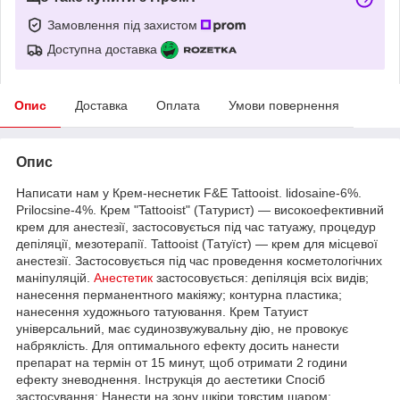
Замовлення під захистом
Доступна доставка
Опис
Доставка
Оплата
Умови повернення
Опис
Написати нам у Крем-неснетик F&E Tattooist. lidosaine-6%.
Prilocsine-4%. Крем "Tattooist" (Татурист) — високоефективний
крем для анестезії, застосовується під час татуажу, процедур
депіляції, мезотерапії. Tattooist (Татуїст) — крем для місцевої
анестезії. Застосовується під час проведення косметологічних
маніпуляцій.
Анестетик
застосовується: депіляція всіх видів;
нанесення перманентного макіяжу; контурна пластика;
нанесення художнього татуювання. Крем Татуист
універсальний, має судинозвужувальну дію, не провокує
набряклість. Для оптимального ефекту досить нанести
препарат на термін от 15 минут, щоб отримати 2 години
ефекту зневоднення. Інструкція до аестетики Спосіб
застосування: Нанести на зону шкіри товстим шаром;