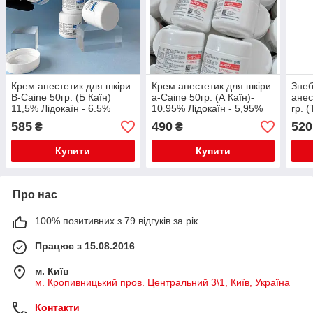
Крем анестетик для шкіри
Крем анестетик для шкіри
Зне
B-Caine 50гр. (Б Каїн)
a-Caine 50гр. (А Каїн)-
анес
11,5% Лідокаїн - 6.5%
10.95% Лідокаїн - 5,95%
гр. 
Прилокаїн - 5% оптом
Прилокаїн - 5% оптом
Прил
585
490
520
₴
₴
(Відео)
(Відео)
Купити
Купити
Про нас
100% позитивних з 79 відгуків за рік
Працює з 15.08.2016
м. Київ
м. Кропивницький пров. Центральний 3\1, Київ, Україна
Контакти