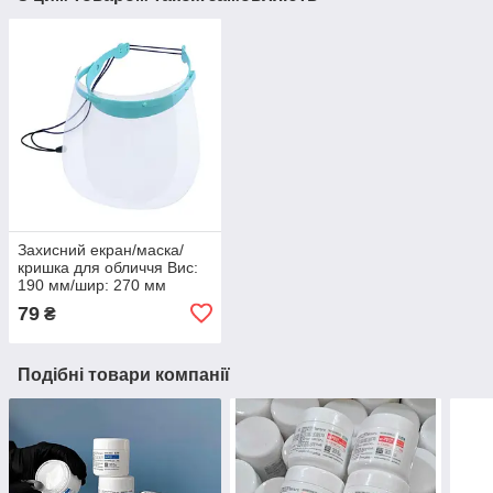
Захисний екран/маска/
кришка для обличчя Вис:
190 мм/шир: 270 мм
MMS1 TYPE S1 Захист від
79
₴
вірусів.
Подібні товари компанії