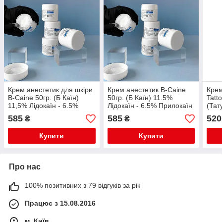
Крем анестетик для шкіри
Крем анестетик B-Caine
Крем
B-Caine 50гр. (Б Каїн)
50гр. (Б Каїн) 11.5%
Tatt
11,5% Лідокаїн - 6.5%
Лідокаїн - 6.5% Прилокаїн
(Тат
Прилокаїн - 5% оптом
- 5% (Відео)
Прил
585
585
520
₴
₴
(Відео)
Купити
Купити
Про нас
100% позитивних з 79 відгуків за рік
Працює з 15.08.2016
м. Київ