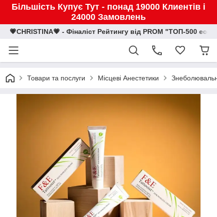
Більшість Купує Тут - понад 19000 Клиентів і
24000 Замовлень
💗CHRISTINA💗 - Фіналіст Рейтингу від PROM "ТОП-500 eco
Товари та послуги
Місцеві Анестетики
Знеболювальни