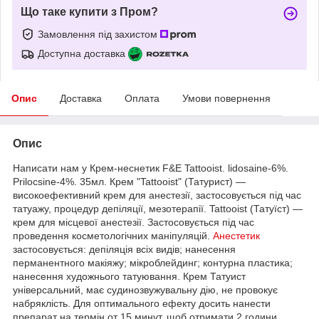
Що таке купити з Пром?
Замовлення під захистом
Доступна доставка
Опис
Доставка
Оплата
Умови повернення
Опис
Написати нам у Крем-неснетик F&E Tattooist. lidosaine-6%.
Prilocsine-4%. 35мл. Крем "Tattooist" (Татурист) —
високоефективний крем для анестезії, застосовується під час
татуажу, процедур депіляції, мезотерапії. Tattooist (Татуїст) —
крем для місцевої анестезії. Застосовується під час
проведення косметологічних маніпуляцій.
Анестетик
застосовується: депіляція всіх видів; нанесення
перманентного макіяжу; мікроблейдинг; контурна пластика;
нанесення художнього татуювання. Крем Татуист
універсальний, має судинозвужувальну дію, не провокує
набряклість. Для оптимального ефекту досить нанести
препарат на термін от 15 минут, щоб отримати 2 години