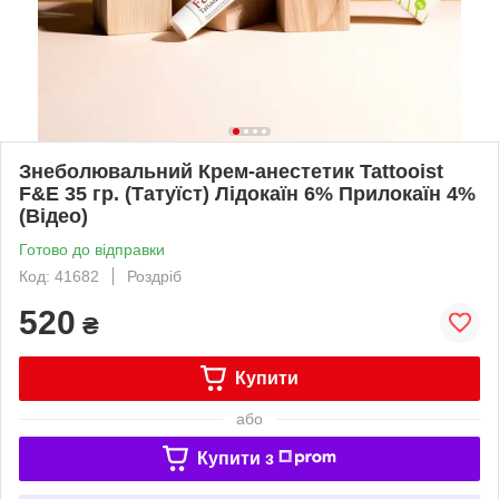
Знеболювальний Крем-анестетик Tattooist
F&E 35 гр. (Татуїст) Лідокаїн 6% Прилокаїн 4%
(Відео)
Готово до відправки
Код: 41682
Роздріб
520
₴
Купити
або
Купити з