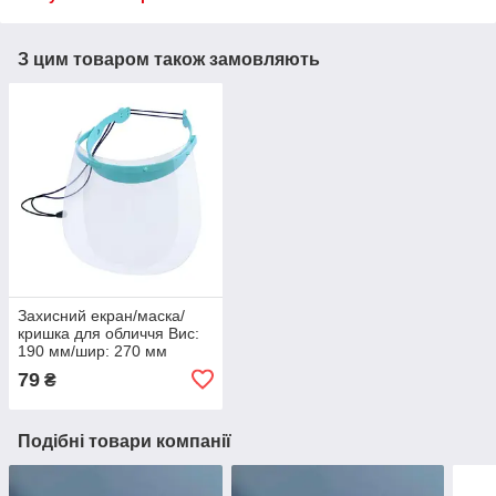
З цим товаром також замовляють
Захисний екран/маска/
кришка для обличчя Вис:
190 мм/шир: 270 мм
MMS1 TYPE S1 Захист від
79
₴
вірусів.
Подібні товари компанії