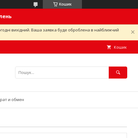
Кошик
влень
ьогодні вихідний. Ваша заявка буде оброблена в найближчий
Кошик
рат и обмен