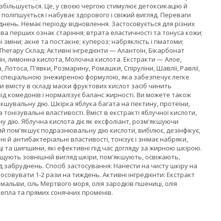
збільшується. Це, у своєю чергою стимулює детоксикацію й
поліпшується і набуває здорового і свіжий вигляд. Переваги
нень. Немає періоду відновлення. Застосовується для різних
а перших ознак старіння; втрата еластичності та тонуса кожи;
 зміни; акне та постакне; купероз; набряклість і гіматоми;
Therapy Склад: Активні інгредієнти — Алантоїн, Бікарбонат
їн, лимонна кислота, Молочна кислота. Екстракти — Алое,
Лотоса, П'явки, Розмарину, Ромашки, Спіруліни, Шавлії, Равлії,
за спеціальною знежиреною формулою, яка забезпечує легке
 вмісту в складі маски фруктових кислот засіб чинить
д комедонів і нормалізує баланс жирності. Ви можете також
якшувальну дію. Шкірка яблука багата на пектину, протеїни,
а тонізувальні властивості. Вміст в екстракті яблучної кислоти,
 дію. Яблучна кислота діє як ексфоліант, розм'якшуючи
ий пом'якшує подразнювальну дію кислоти, вибілює, дезінфікує,
 й антибактеріальні властивості, тонізує і знімає набряки,
ці та шипшини, які ефективні під час догляду за жирною шкірою.
ращують зовнішній вигляд шкіри, пом'якшують, освіжають,
забруднень. Спосіб застосування: Нанести на чисту шкіру на
совувати 1-2 рази на тиждень. Активні інгредієнти: Екстракт
альви, сіль Мертвого моря, олія зародків пшениці, олія
тепла та прямих сонячних променів.