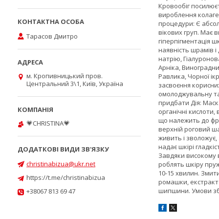
Кровообіг посилюєт
вироблення колаген
процедури: Є абсол
вікових груп. Має 
Тарасов Дмитро
гіперпігментація шк
наявність шрамів і
натрію, Гіалуронов
Арніка, Виноградни
м. Кропивницький пров.
Равлика, Чорної і
Центральний 3\1, Київ, Україна
засвоєння корисних
омолоджувальну та 
придбати Дія: Маск
органічні кислоти, 
що належить до фру
💗CHRISTINA💗
верхній роговий ша
живить і зволожує,
надає шкірі гладкі
Завдяки високому в
christinabizua@ukr.net
роблять шкіру пру
10-15 хвилин. Змит
https://t.me/christinabizua
ромашки, екстракт 
шипшини. Умови збе
+38067 813 69 47