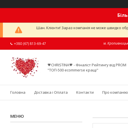
Біль
Шан. Клієнти! Зараз компанія не може швидко обр
м. Кропивницьк
+380 (67) 813-69-47
💗CHRISTINA💗 - Фіналіст Рейтингу від PROM
"ТОП-500 ecommerse кращі"
Головна
Доставка і Оплата
Контакти
Про компанію