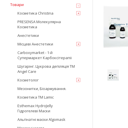
Товари
Косметика Christina
PRESENSA Молекулярна
Косметика
Анестетики
Місцеві Анестетики
Carboxymarket - 1-й
Супермаркет Карбоксітерапіі
Шугарінг. Цукрова депіляція TM
Angel Care
Косметолог
Мезонитки, Біоармування.
Косметика TM Lamic
Esthemax HydroJelly
Гідрогелеві Маски
Альгінатні маски Algomask