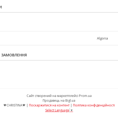
И
Algoria
Я ЗАМОВЛЕННЯ
Сайт створений на маркетплейсі
Prom.ua
Продавець на Bigl.ua
💗CHRISTINA💗 |
Поскаржитися на контент
|
Політика конфіденційності
Select Language
▼