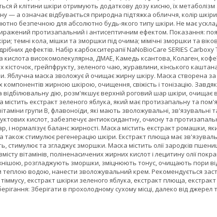
ься й клітини шкіри отримують додаткову дозу кисню, їх метаболізм 
у — а означає відбувається природна підтяжка обличчя, колір шкіри 
ютно безпечною для абсолютно будь-якого типу шкіри. Не має усклад
виражений протизапальний і антисептичним ефектом. Показання: появ
іри; темні кола, мішки та зморшки під очима; мімічні зморшки та вікові
 дрібних дефектів. Набір карбокситерапії NaNoBioCare SERIES Carboxy 
а кислота високомолекулярна, ДМАЕ, Камедь ксантова, Колаген, кофе
х кісточок, грейпфрукту, зеленого чаю, журавлини, кінського каштана, 
кри. Яблучна маска зволожує й очищає жирну шкіру. Маска створена 
 компонентів жирною шкірою, очищення, свіжість і тонізацію. Завдяки
відбілювальну дію, розм'якшує верхній роговий шар шкіри, очищає ві
а містить екстракт зеленого яблука, який має протизапальну та пом'
вітаміни групи B, флавоноїди, які мають зволожувальні, зв'язувальні т
ктових кислот, забезпечує антиоксидантну, очисну та протизапальну
р, і нормалізує баланс жирності. Маска містить екстракт ромашки, як
 а також стимулює регенерацію шкіри. Екстракт плюща має зв'язувальні
сть, стимулює та згладжує зморшки. Маска містить олії зародків пшени
місту вітамінів, поліненасичених жирних кислот і лецитину олії пок
жнішою, розгладжують зморшки, зміцнюють тонус, очищають пори від 
и теплою водою, нанести зволожувальний крем. Рекомендується засто
тіммусу, екстракт шкірки зеленого яблука, екстракт плюща, екстракт м
рігання: Зберігати в прохолодному сухому місці, далеко від джерел 