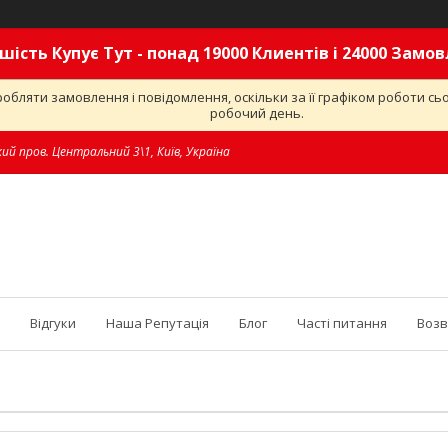
шість Купує Тут - понад 19000 Клиентів і 24000 Замо
обляти замовлення і повідомлення, оскільки за її графіком роботи с
робочий день.
ий пров. Центральний 3\1, Київ, Україна
Відгуки
Наша Репутація
Блог
Часті питання
Возв