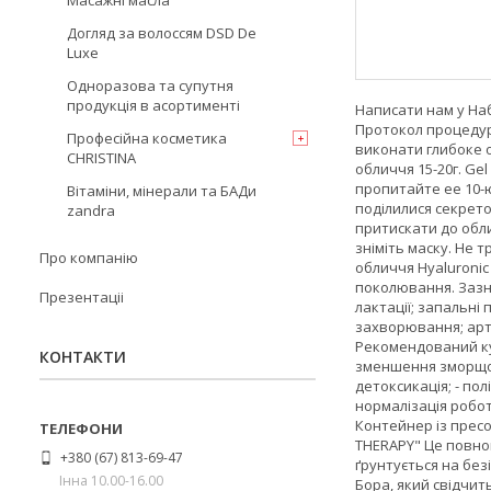
Масажні масла
Догляд за волоссям DSD De
Luxe
Одноразова та супутня
продукція в асортименті
Написати нам у Наб
Протокол процедури
Професійна косметика
виконати глибоке о
CHRISTINA
обличчя 15-20г. Ge
пропитайте ее 10-ю 
Вітаміни, мінерали та БАДи
поділилися секрето
zandra
притискати до обли
зніміть маску. Не 
Про компанію
обличчя Hyaluronic 
поколювання. Зазна
Презентаціі
лактації; запальні
захворювання; арте
Рекомендований кур
КОНТАКТИ
зменшення зморщок;
детоксикація; - по
нормалізація робот
Контейнер із пресов
THERAPY" Це повно
+380 (67) 813-69-47
ґрунтується на без
Інна 10.00-16.00
Бора, який свідчит