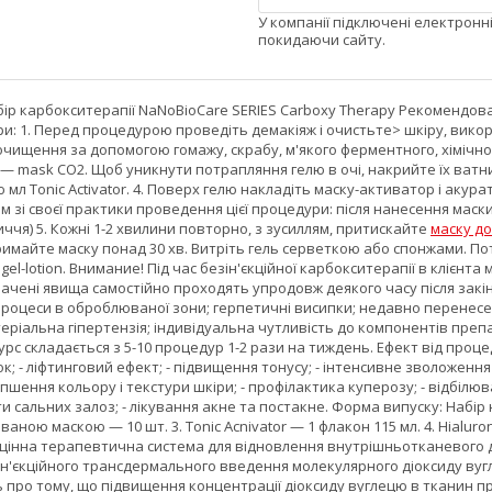
У компанії підключені електронн
покидаючи сайту.
ір карбокситерапії NaNoBioCare SERIES Carboxy Therapy Рекомендован
: 1. Перед процедурою проведіть демакіяж і очистьте> шкіру, викор
чищення за допомогою гомажу, скрабу, м'якого ферментного, хімічного
l — mask CO2. Щоб уникнути потрапляння гелю в очі, накрийте їх ват
мл Tonic Activator. 4. Поверх гелю накладіть маску-активатор і акурат
м зі своєї практики проведення цієї процедури: після нанесення маск
ччя) 5. Кожні 1-2 хвилини повторно, з зусиллям, притискайте
маску д
тримайте маску понад 30 хв. Витріть гель серветкою або спонжами. П
gel-lotion. Внимание! Під час безін'єкційної карбокситерапії в клієнт
чені явища самостійно проходять упродовж деякого часу після закін
 процеси в оброблюваної зони; герпетичні висипки; недавно перенесен
ріальна гіпертензія; індивідуальна чутливість до компонентів преп
с складається з 5-10 процедур 1-2 рази на тиждень. Ефект від процед
 - ліфтинговий ефект; - підвищення тонусу; - інтенсивне зволоження
ліпшення кольору і текстури шкіри; - профілактика куперозу; - відбіл
и сальних залоз; - лікування акне та постакне. Форма випуску: Набір н
аною маскою — 10 шт. 3. Tonic Acnivator — 1 флакон 115 мл. 4. Hialur
цінна терапевтична система для відновлення внутрішньотканевого ди
ін'єкційного трансдермального введення молекулярного діоксиду вуг
ь про тому, що підвищення концентрації діоксиду вуглецю в тканин 