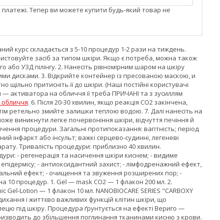
і платежі. Тепер ви можете купити будь-який товар не
ий курс складається з 5-10 процедур 1-2 рази на тиждень.
истовуйте засіб за типом шкіри. Якщо є потреба, можна також
 або УЗД пілінгу. 2. Нанесіть рівномірним шаром на шкіру
ними дисками. 3. Відкрийте контейнер із пресованою маскою, и
но щільно притисніть її до шкіри. (Наші постійні користувачі
и — активатора на обличчя її треба ПРИЧАНІ та з зусиллям
о обличчя
. 6. Після 20-30 хвилин, якщо реакція СО2 закінчена,
отім ретельно змийте залишки теплою водою. 7. Далі нанесіть на
а може виникнути легке почервоніння шкіри, відчуття печіння й
чення процедури. Загальні протипоказання: вагітність; період
ий інфаркт або інсульт; важкі серцево-судинні, легеневі
арату. Тривалість процедури: приблизно 40 хвилин.
ури: - регенерація та насичення шкіри киснем; - видиме
 епідермісу; - антиоксидантний захист; - лімфодренажний ефект,
ювальний ефект; - очищення та звуження розширених пор; -
а 10 процедур. 1. Gel — mask CO2 — 1 флакон 200 мл. 2.
onic Gel-Lotion — 1 флакон 10 мл. NANOBIOCARE SERIES "CARBOXY
хання і життєво важливих функцій клітин шкіри, що
лецю під шкіру. Процедура ґрунтується на ефекті Вериго —
призводить до збільшення поглинання тканинами кисню з крови.