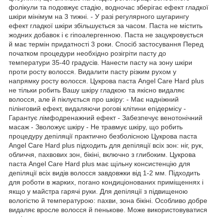
фолікули та подовжує стадію, водночас зберігає ефект гладкої
шкіри мінімум на 3 тижні. - У разі регулярного шугарингу
ефект гладкої шкіри збільшується за часом. Паста не містить
жодних добавок і є гіпоалергенною. Паста не зацукровується
й має термін придатності 3 роки. Спосіб застосування Перед
початком процедури необхідно розігріти пасту до
температури 35-40 градусів. Нанести пасту на зону шкіри
проти росту волосся. Видалити пасту різким рухом у
напрямку росту волосся. Цукрова паста Angel Care Hard plus
не тільки робить Вашу шкіру гладкою та якісно видаляє
волосся, але й піклується про шкіру: - Має надніжний
пілінговий ефект, видаляючи рогові клітини епідермісу -
Гарантує лімфодренажний ефект - Забезпечує венотонічний
масаж - Зволожує шкіру - Не травмує шкіру, що робить
процедуру депіляції практично безболісною Цукрова паста
Angel Care Hard plus підходить для депіляції всіх зон: ніг, рук,
обличчя, пахвових зон, бікіні, включно з глибоким. Цукрова
паста Angel Care Hard plus має щільну консистенцію для
депіляції всіх видів волосся завдовжки від 1-2 мм. Підходить
для роботи в жарких, погано кондиціонованих приміщеннях і
якщо у майстра гарячі руки. Для депіляції з підвищеною
вологістю й температурою: пахви, зона бікіні. Особливо добре
видаляє вросле волосся й пенькове. Може використовуватися