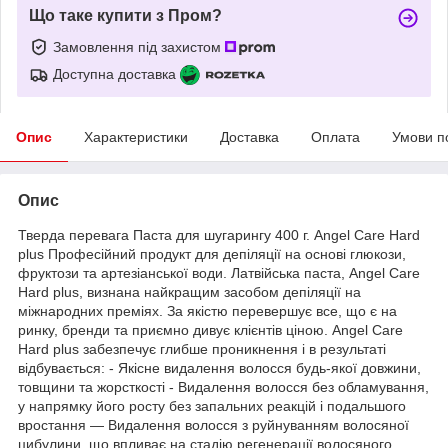
Що таке купити з Пром?
Замовлення під захистом
Доступна доставка
Опис
Характеристики
Доставка
Оплата
Умови п
Опис
Тверда перевага Паста для шугарингу 400 г. Angel Care Hard
plus Професійний продукт для депіляції на основі глюкози,
фруктози та артезіанської води. Латвійська паста, Angel Care
Hard plus, визнана найкращим засобом депіляції на
міжнародних преміях. За якістю перевершує все, що є на
ринку, бренди та приємно дивує клієнтів ціною. Angel Care
Hard plus забезпечує глибше проникнення і в результаті
відбувається: - Якісне видалення волосся будь-якої довжини,
товщини та жорсткості - Видалення волосся без обламування,
у напрямку його росту без запальних реакцій і подальшого
вростання — Видалення волосся з руйнуванням волосяної
цибулини, що впливає на стадію регенерації волосяного