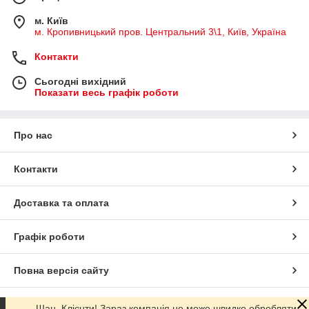
м. Київ
м. Кропивницький пров. Центральний 3\1, Київ, Україна
Контакти
Сьогодні вихідний
Показати весь графік роботи
Про нас
Контакти
Доставка та оплата
Графік роботи
Повна версія сайту
Сайт створено на маркетплейсі
Prom.ua
Шан. Клієнти! Зараз компанія не може швидко обробляти