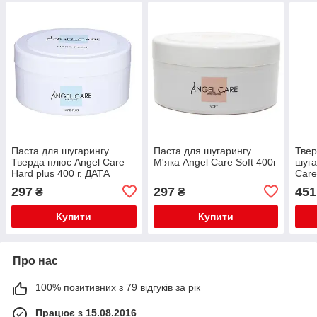
Паста для шугарингу
Паста для шугарингу
Твер
Тверда плюс Angel Care
М'яка Angel Care Soft 400г
шуга
Hard plus 400 г. ДАТА
Care
ВИГОТОВЛЕННЯ ПАСТИ
297
297
451
₴
₴
16.10.2023
Купити
Купити
Про нас
100% позитивних з 79 відгуків за рік
Працює з 15.08.2016