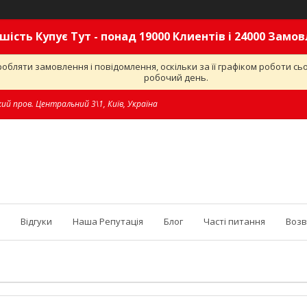
шість Купує Тут - понад 19000 Клиентів і 24000 Замо
обляти замовлення і повідомлення, оскільки за її графіком роботи с
робочий день.
ий пров. Центральний 3\1, Київ, Україна
Відгуки
Наша Репутація
Блог
Часті питання
Возв