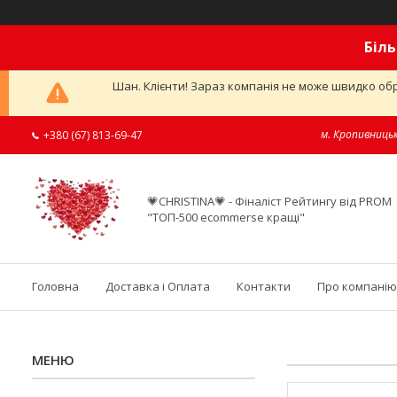
Біль
Шан. Клієнти! Зараз компанія не може швидко обр
м. Кропивницьк
+380 (67) 813-69-47
💗CHRISTINA💗 - Фіналіст Рейтингу від PROM
"ТОП-500 ecommerse кращі"
Головна
Доставка і Оплата
Контакти
Про компанію