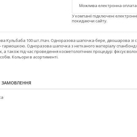
У компанії підключені електронн
покидаючи сайту.
 Кульбаба 100 шт./пач. Одноразова шапочка-бере, двошарова зі спан
 гармошкою. Одноразова шапочка з нетканого матеріалу спанбонд ви
, а також під час проведення косметологічних процедур: фіксує волос
собів. Кольори в асортименті.
Я ЗАМОВЛЕННЯ
ка