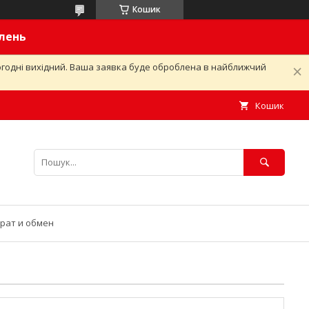
Кошик
влень
ьогодні вихідний. Ваша заявка буде оброблена в найближчий
Кошик
рат и обмен