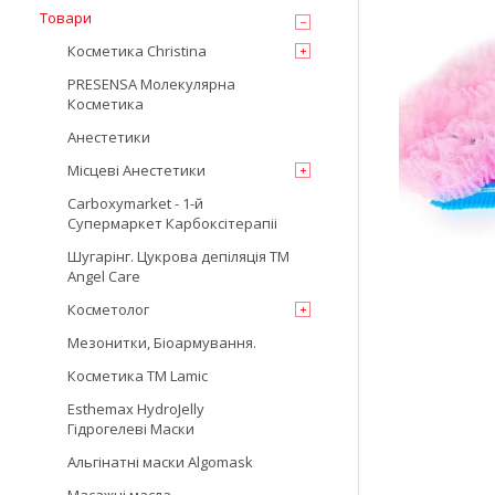
Товари
Косметика Christina
PRESENSA Молекулярна
Косметика
Анестетики
Місцеві Анестетики
Carboxymarket - 1-й
Супермаркет Карбоксітерапіі
Шугарінг. Цукрова депіляція TM
Angel Care
Косметолог
Мезонитки, Біоармування.
Косметика TM Lamic
Esthemax HydroJelly
Гідрогелеві Маски
Альгінатні маски Algomask