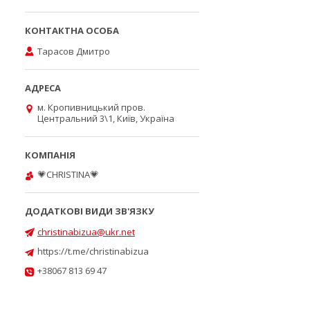
Тарасов Дмитро
м. Кропивницький пров.
Центральний 3\1, Київ, Україна
💗CHRISTINA💗
christinabizua@ukr.net
https://t.me/christinabizua
+38067 813 69 47