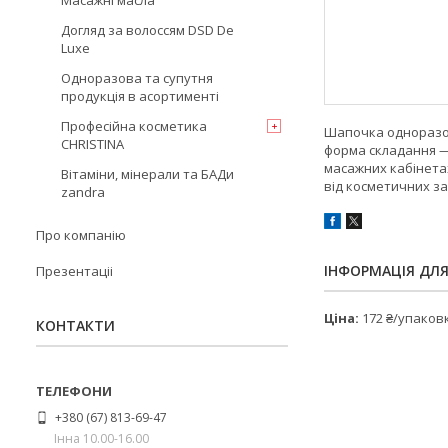
Масажні масла
Догляд за волоссям DSD De
Luxe
Одноразова та супутня
продукція в асортименті
Професійна косметика
Шапочка одноразова
CHRISTINA
форма складання —
масажних кабінетах
Вітаміни, мінерали та БАДи
від косметичних за
zandra
Про компанію
ІНФОРМАЦІЯ ДЛ
Презентаціі
Ціна:
172 ₴/упаков
КОНТАКТИ
+380 (67) 813-69-47
Інна 10.00-16.00