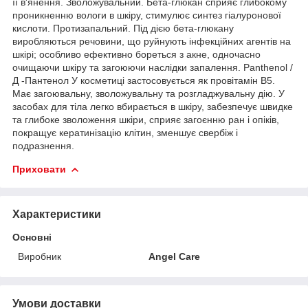
її в'янення. Зволожувальний. Бета-глюкан сприяє глибокому
проникненню вологи в шкіру, стимулює синтез гіалуронової
кислоти. Протизапальний. Під дією бета-глюкану
виробляються речовини, що руйнують інфекційних агентів на
шкірі; особливо ефективно бореться з акне, одночасно
очищаючи шкіру та загоюючи наслідки запалення. Panthenol /
Д -Пантенол У косметиці застосовується як провітамін В5.
Має загоювальну, зволожувальну та розгладжувальну дію. У
засобах для тіла легко вбирається в шкіру, забезпечує швидке
та глибоке зволоження шкіри, сприяє загоєнню ран і опіків,
покращує кератинізацію клітин, зменшує свербіж і
подразнення.
Приховати
Характеристики
Основні
Виробник
Angel Care
Умови доставки