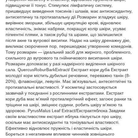
підвищуючи її тонус. Стимулює лімфатичну систему,
пришвидшує виведення токсинів і шлаків, має антиоксидантну,
антисептичну та протизапальну дії.Розмарин згладжує шкіру,
вирівнює зморшки, збільшує циркуляцію крові, відновлює
еластичність, знімає набряки, покращує колір шкіри, усуває
пігментні плями, а також рубці та шрами, що залишилися
після акне та вугрової висипки. Надає на шкіру дренажну дію,
викликає скорочення пор, перешкоджає утворенню комедонів.
Тому розмарин — ідеальний засіб для жирного, проблемного,
схильного до вугрового та гнійничкового висипання шкіри.
Розмарин допомагає у разі надмірного виділення шкірного
сала. QuercusRoburBarkExtract/ Екстракт кори дуба Екстракт
молодої кори містить дубильні речовини, переважно танін (8-
20%), флавоноїди, левулін. Має зв'язувальні, антесептиїчні та
протизапальні властивості. У косметиці застосовується
зазвичай у поєднанні з рослинними екстрактами. Екстракт
кори дуба має м'який протиалергічний ефект, загоює ранки та
тріщини на шкірі, зміцнює судини, робить шкіру м'якою та
здоровою. PyrusMalus Leaf Extract/Екстрактяблока Завдяки
своїм властивостям екстракт яблука піклується про шкіру,
оскільки має антиоксидантні та тонізувальні властивості.
Ефективно відновлює пружність і еластичність шкіри.
Бореться з негативним впливом чинників зовнішнього