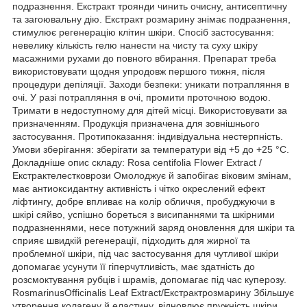
подразнення. Екстракт троянди чинить очисну, антисептичну
та загоювальну дію. Екстракт розмарину знімає подразнення,
стимулює регенерацію клітин шкіри. Спосіб застосування:
невелику кількість гелю нанести на чисту та суху шкіру
масажними рухами до повного вбирання. Препарат треба
використовувати щодня упродовж першого тижня, після
процедури депіляції. Заходи безпеки: уникати потрапляння в
очі. У разі потрапляння в очі, промити проточною водою.
Тримати в недоступному для дітей місці. Використовувати за
призначенням. Продукція призначена для зовнішнього
застосування. Протипоказання: індивідуальна нестерпність.
Умови зберігання: зберігати за температури від +5 до +25 °C.
Докладніше опис складу: Rosa centifolia Flower Extract /
Екстрактелестковрози Омолоджує й запобігає віковим змінам,
має антиоксидантну активність і чітко окреслений ефект
ліфтингу, добре впливає на колір обличчя, пробуджуючи в
шкірі сяйво, успішно бореться з висипаннями та шкірними
подразненнями, несе потужний заряд оновлення для шкіри та
сприяє швидкій регенерації, підходить для жирної та
проблемної шкіри, під час застосування для чутливої шкіри
допомагає усунути її гіперчутливість, має здатність до
розсмоктування рубців і шрамів, допомагає під час куперозу.
RosmarinusOfficinalis Leaf Extract/Екстрактрозмарину Збільшує
утворення колагену й еластину, відновлює пружність шкіри,