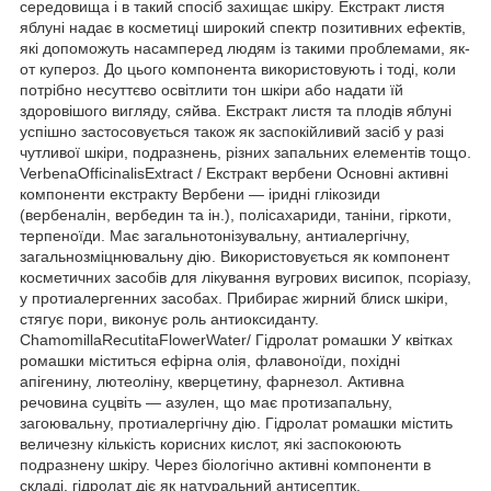
середовища і в такий спосіб захищає шкіру. Екстракт листя
яблуні надає в косметиці широкий спектр позитивних ефектів,
які допоможуть насамперед людям із такими проблемами, як-
от купероз. До цього компонента використовують і тоді, коли
потрібно несуттєво освітлити тон шкіри або надати їй
здоровішого вигляду, сяйва. Екстракт листя та плодів яблуні
успішно застосовується також як заспокійливий засіб у разі
чутливої шкіри, подразнень, різних запальних елементів тощо.
VerbenaOfficinalisExtract / Екстракт вербени Основні активні
компоненти екстракту Вербени — іридні глікозиди
(вербеналін, вербедин та ін.), полісахариди, таніни, гіркоти,
терпеноїди. Має загальнотонізувальну, антиалергічну,
загальнозміцнювальну дію. Використовується як компонент
косметичних засобів для лікування вугрових висипок, псоріазу,
у протиалергенних засобах. Прибирає жирний блиск шкіри,
стягує пори, виконує роль антиоксиданту.
ChamomillaRecutitaFlowerWater/ Гідролат ромашки У квітках
ромашки міститься ефірна олія, флавоноїди, похідні
апігенину, лютеоліну, кверцетину, фарнезол. Активна
речовина суцвіть — азулен, що має протизапальну,
загоювальну, протиалергічну дію. Гідролат ромашки містить
величезну кількість корисних кислот, які заспокоюють
подразнену шкіру. Через біологічно активні компоненти в
складі, гідролат діє як натуральний антисептик,