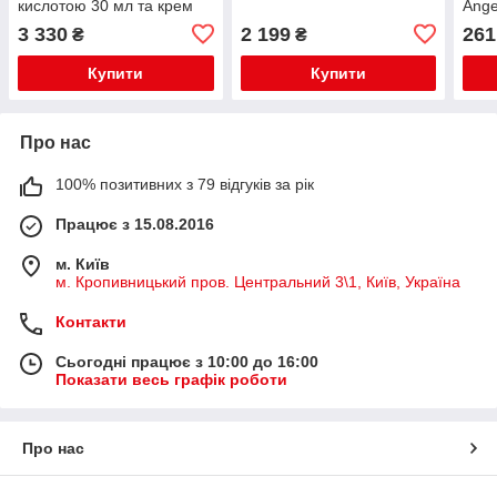
кислотою 30 мл та крем
Ange
для обличчя з екстрактом
3 330
2 199
261
₴
₴
женьшеню 50 мл
Купити
Купити
Про нас
100% позитивних з 79 відгуків за рік
Працює з 15.08.2016
м. Київ
м. Кропивницький пров. Центральний 3\1, Київ, Україна
Контакти
Сьогодні працює з 10:00 до 16:00
Показати весь графік роботи
Про нас