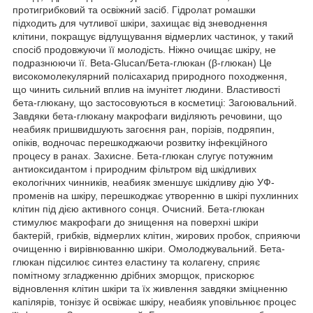
протигрибковий та освіжний засіб. Гідролат ромашки
підходить для чутливої шкіри, захищає від зневоднення
клітини, покращує відлущування відмерлих частинок, у такий
спосіб продовжуючи її молодість. Ніжно очищає шкіру, не
подразнюючи її. Beta-Glucan/Бета-глюкан (β-глюкан) Це
високомолекулярний полісахарид природного походження,
що чинить сильний вплив на імунітет людини. Властивості
бета-глюкану, що застосовуються в косметиці: Загоювальний.
Завдяки бета-глюкану макрофаги виділяють речовини, що
неабияк пришвидшують загоєння ран, порізів, подряпин,
опіків, водночас перешкоджаючи розвитку інфекційного
процесу в ранах. Захисне. Бета-глюкан слугує потужним
антиоксидантом і природним фільтром від шкідливих
екологічних чинників, неабияк зменшує шкідливу дію УФ-
променів на шкіру, перешкоджає утворенню в шкірі пухлинних
клітин під дією активного сонця. Очисний. Бета-глюкан
стимулює макрофаги до знищення на поверхні шкіри
бактерій, грибків, відмерлих клітин, жирових пробок, сприяючи
очищенню і вирівнюванню шкіри. Омолоджувальний. Бета-
глюкан підсилює синтез еластину та колагену, сприяє
помітному згладженню дрібних зморщок, прискорює
відновлення клітин шкіри та їх живлення завдяки зміцненню
капілярів, тонізує й освіжає шкіру, неабияк уповільнює процес