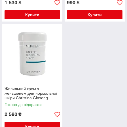
1 530
990
₴
₴
Купити
Купити
Живильний крем з
женьшенем для нормальної
шкіри Christina Ginseng
Nourishing Cream 250мл
Готово до відправки
2 580
₴
Купити