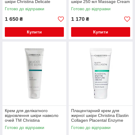
шкіри Christina Delicate
шкіри 250 мл Massage Cream
Hydrating DayTreatment +
Готово до відправки
Готово до відправки
Vitamin E 250 мл
1 650
1 170
₴
₴
Купити
Купити
Крем для делікатного
Плацентарний крем для
відновлення шкіри навколо
жирної шкіри Christina Elastin
очей TM Christina
Collagen Placental Enzyme
Moisture Cream with Vit.A,
Готово до відправки
Готово до відправки
E&HA 60 мл