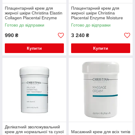
Плацентарний крем для
Плацентарний крем для
жирної шкіри Christina Elastin
жирної шкіри Christina
Collagen Placental Enzyme
Placental Enzyme Moisture
Moisture Cream with Vit.A,
Cream with Vit.A 60мл
Готово до відправки
Готово до відправки
E&HA 60 мл
990
3 240
₴
₴
Купити
Купити
Делікатний зволожувальний
крем для нормальної та сухої
Масажний крем для всіх типів