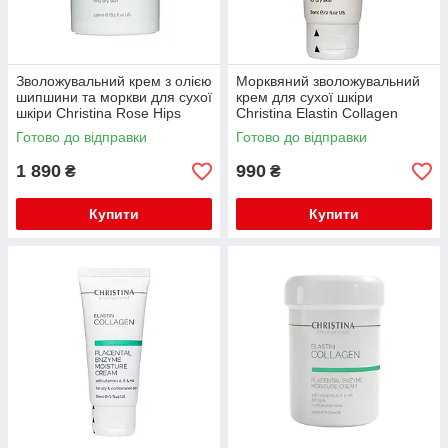
Зволожувальний крем з олією
Морквяний зволожувальний
шипшини та моркви для сухої
крем для сухої шкіри
шкіри Christina Rose Hips
Christina Elastin Collagen
Moisture Cream with Carrot Oil
Carrot Oil Moisture Cream with
Готово до відправки
Готово до відправки
250мл
Vit.A,E&HA 60мл
1 890
990
₴
₴
Купити
Купити