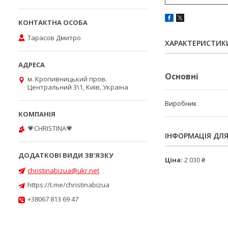
Тарасов Дмитро
ХАРАКТЕРИСТИК
Основні
м. Кропивницький пров.
Центральний 3\1, Київ, Україна
Виробник
💗CHRISTINA💗
ІНФОРМАЦІЯ ДЛ
Ціна:
2 030 ₴
christinabizua@ukr.net
https://t.me/christinabizua
+38067 813 69 47