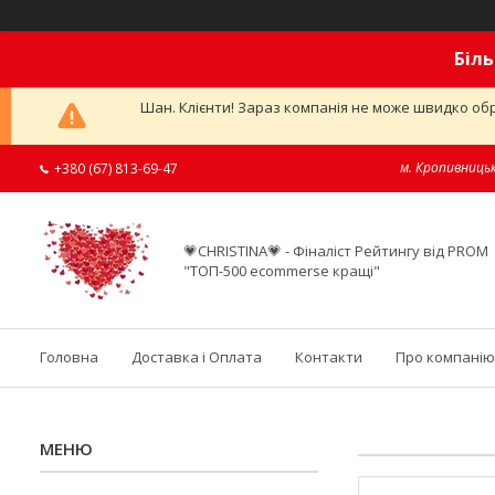
Біль
Шан. Клієнти! Зараз компанія не може швидко обр
м. Кропивницьк
+380 (67) 813-69-47
💗CHRISTINA💗 - Фіналіст Рейтингу від PROM
"ТОП-500 ecommerse кращі"
Головна
Доставка і Оплата
Контакти
Про компанію