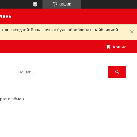
Кошик
влень
ьогодні вихідний. Ваша заявка буде оброблена в найближчий
Кошик
рат и обмен