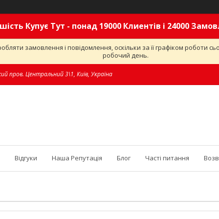
шість Купує Тут - понад 19000 Клиентів і 24000 Замо
обляти замовлення і повідомлення, оскільки за її графіком роботи с
робочий день.
ий пров. Центральний 3\1, Київ, Україна
Відгуки
Наша Репутація
Блог
Часті питання
Возв