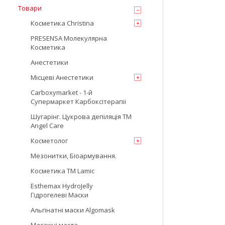
Товари
Косметика Christina
PRESENSA Молекулярна
Косметика
Анестетики
Місцеві Анестетики
Carboxymarket - 1-й
Супермаркет Карбоксітерапіі
Шугарінг. Цукрова депіляція TM
Angel Care
Косметолог
Мезонитки, Біоармування.
Косметика TM Lamic
Esthemax HydroJelly
Гідрогелеві Маски
Альгінатні маски Algomask