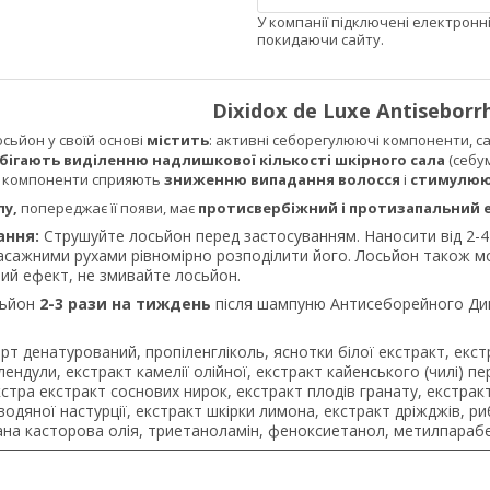
У компанії підключені електронн
покидаючи сайту.
Dixidox de Luxe Antiseborrh
сьйон у своїй основі
містить
: активні себорегулюючі компоненти, сал
бігають виділенню надлишкової кількості шкірного сала
(себум
 компоненти сприяють
зниженню випадання волосся
і
стимулюют
пу,
попереджає її появи, має
протисвербіжний і протизапальний 
ання:
Струшуйте лосьйон перед застосуванням. Наносити від 2-4 
асажними рухами рівномірно розподілити його. Лосьйон також м
ний ефект, не змивайте лосьйон.
сьйон
2-3 рази на тиждень
після шампуню Антисеборейного Дик
рт денатурований, пропіленгліколь, яснотки білої екстракт, екстр
алендули, екстракт камелії олійної, екстракт кайенського (чилі) 
кстра екстракт соснових нирок, екстракт плодів гранату, екстракт
водяної настурції, екстракт шкірки лимона, екстракт дріжджів, риб
вана касторова олія, триетаноламін, феноксиетанол, метилпарабе