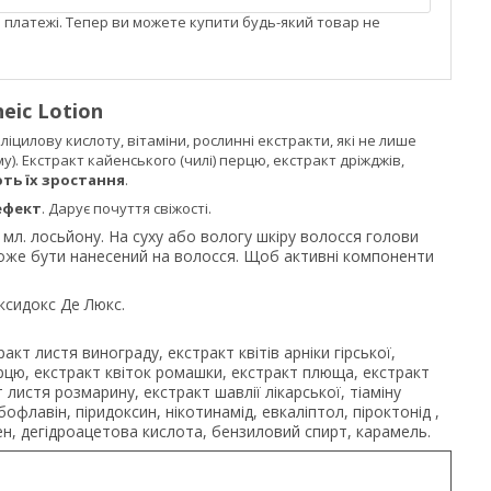
і платежі. Тепер ви можете купити будь-який товар не
eic Lotion
іцилову кислоту, вітаміни, рослинні екстракти, які не лише
у). Екстракт кайенського (чилі) перцю, екстракт дріжджів,
ь їх зростання
.
ефект
. Дарує почуття свіжості.
мл. лосьйону. На суху або вологу шкіру волосся голови
оже бути нанесений на волосся. Щоб активні компоненти
сидокс Де Люкс.
акт листя винограду, екстракт квітів арніки гірської,
перцю, екстракт квіток ромашки, екстракт плюща, екстракт
 листя розмарину, екстракт шавлії лікарської, тіаміну
офлавін, піридоксин, нікотинамід, евкаліптол, піроктонід ,
н, дегідроацетова кислота, бензиловий спирт, карамель.