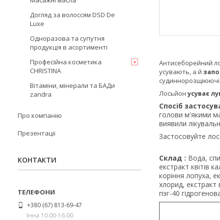
Масажні масла
Догляд за волоссям DSD De
Luxe
Одноразова та супутня
продукція в асортименті
Професійна косметика
Антисеборейний ло
CHRISTINA
усувають, а й
запо
судиннорозщіюючі
Вітаміни, мінерали та БАДи
Лосьйон
усуває лу
zandra
Спосіб застосув
голови м'якими м
Про компанію
виявили лікуваль
Презентаціі
Застосовуйте ло
Cклад :
Вода, спи
КОНТАКТИ
екстракт квітів к
коріння лопуха, е
хлорид, екстракт 
пэг-40 гідрогено
+380 (67) 813-69-47
Інна 10.00-16.00