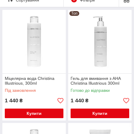
З першого застосування Illustrious робить шкіру сяючою,
Топ
пружною і гладкою, вирівнює її тон, що в сумі дає помітний
освітлюючий ефект, що зберігається протягом тривалого
часу, – в тому числі завдяки дотриманню ретельно
розробленої системи домашнього догляду.
Міцелярна вода Christina
Гель для вмивання з АНА
Illustrious, 300ml
Christina Illustrious 300ml
Під замовлення
Готово до відправки
1 440
1 440
₴
₴
Купити
Купити