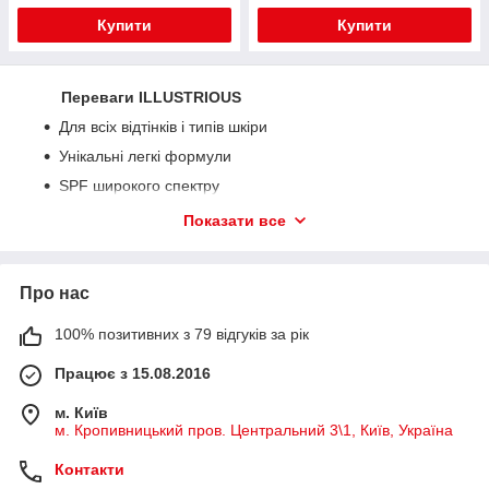
Купити
Купити
Переваги ILLUSTRIOUS
Для всіх відтінків і типів шкіри
Унікальні легкі формули
SPF широкого спектру
Не містить парабени, вазелін, пропіленгліколь, SLS,
Показати все
силікон (крім сироватки Illustrious «Абсолютне сяйво»)
Дія ILLUSTRIOUS
Про нас
Грунтується на 4 механізмах корекції пігментації і
освітлення шкіри:
100% позитивних з 79 відгуків за рік
Зниження активності активності ферменту
тирозинази.
Працює з 15.08.2016
Інгібування переносу меланосом.
м. Київ
Поглинання меланинового пігменту.
м. Кропивницький пров. Центральний 3\1, Київ, Україна
Руйнування меланіну.
Контакти