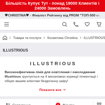
Більшість Купує Тут - понад 19000 Клиентів і
24000 Замовлень
💗CHRISTINA💗 - Фіналіст Рейтингу від PROM "ТОП-500 eco
Товари та послуги
Косметика Christina
ILLUSTRIOU
ILLUSTRIOUS
I L L U S T R I O U S
Високоефективна лінія для освітлення і омолодження
Illustrious
грунтується на 4 механізмах корекції пігментації і
обіцяє вашим клієнтам бездоганну шкіру!
Завдяки контролю та пригнічення вироблення меланіну на
Показати все
всіх стадіях препарати Illustrious здатні коригувати
порушення пігментації, викликані гормональними змінами,
акне, факторами навколишнього середовища, впливом
Сортування
0
Фільтри
ультрафіолету і природним процесом старіння.