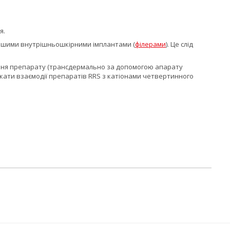
я.
 іншими внутрішньошкірними імплантами (
філерами
). Це слід
вання препарату (трансдермально за допомогою апарату
кати взаємодії препаратів RRS з катіонами четвертинного