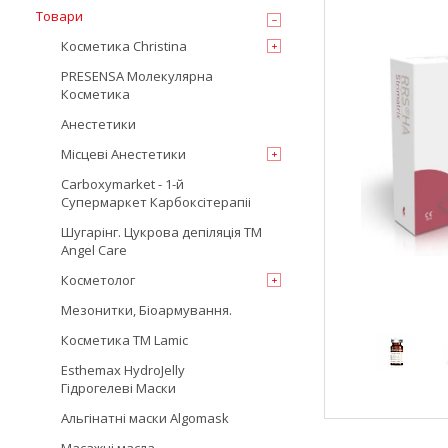
Товари
Косметика Christina
PRESENSA Молекулярна
Косметика
Анестетики
Місцеві Анестетики
Carboxymarket - 1-й
Супермаркет Карбоксітерапіі
Шугарінг. Цукрова депіляція TM
Angel Care
Косметолог
Мезонитки, Біоармування.
Косметика TM Lamic
Esthemax HydroJelly
Гідрогелеві Маски
Альгінатні маски Algomask