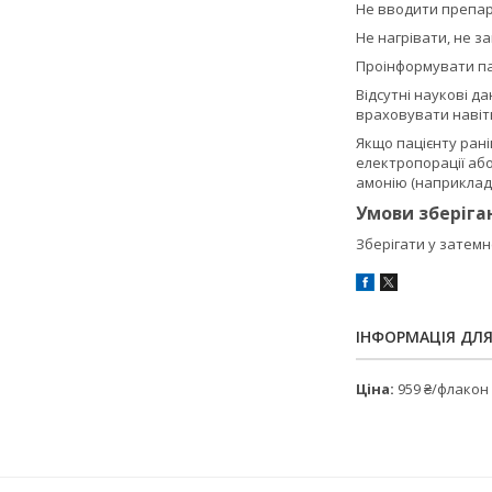
Не вводити препара
Не нагрівати, не з
Проінформувати пац
Відсутні наукові д
враховувати навіть 
Якщо пацієнту ран
електропорації аб
амонію (наприклад 
Умови зберіга
Зберігати у затемне
ІНФОРМАЦІЯ ДЛ
Ціна:
959 ₴/флакон