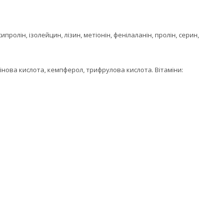
ипролін, ізолейцин, лізин, метіонін, фенілаланін, пролін, серин,
бінова кислота, кемпферол, трифрулова кислота. Вітаміни: