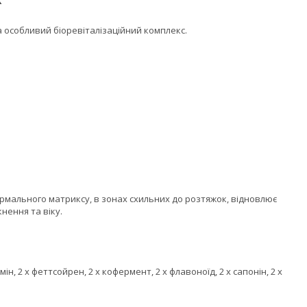
а особливий біоревіталізаційний комплекс.
рмального матриксу, в зонах схильних до розтяжок, відновлює
нення та віку.
мін, 2 x феттсойрен, 2 x кофермент, 2 x флавоноїд, 2 x сапонін, 2 x