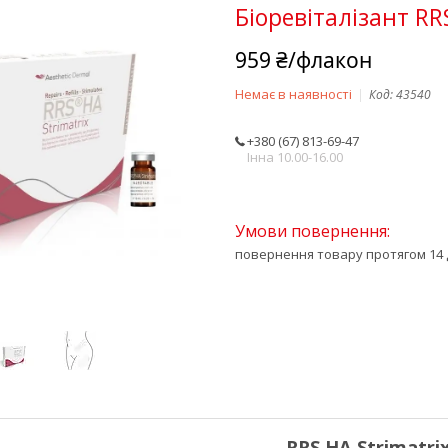
Біоревіталізант RR
959 ₴/флакон
Немає в наявності
Код:
43540
+380 (67) 813-69-47
Інна 10.00-16.00
повернення товару протягом 14 
RRS HA Strimatri