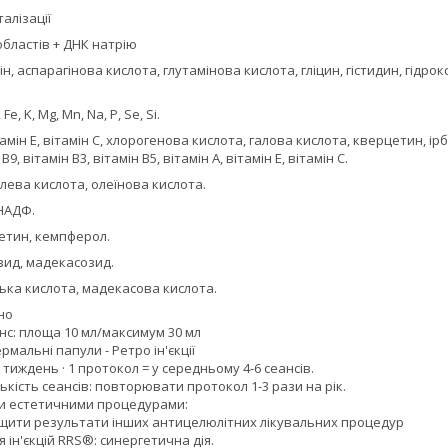
алізації
ластів + ​​ДНК натрію
н, аспарагінова кислота, глутамінова кислота, гліцин, гістидин, гідрокс
e, K, Mg, Mn, Na, P, Se, Si.
амін Е, вітамін С, хлорогенова кислота, галова кислота, кверцетин, ір
B9, вітамін B3, вітамін B5, вітамін A, вітамін E, вітамін C.
олева кислота, олеїнова кислота.
НАДФ.
етин, кемпферол.
зид, мадекасозид.
ька кислота, мадекасова кислота.
но
нс: площа 10 мл/максимум 30 мл
ермальні папули - Ретро ін'єкції
 тиждень · 1 протокол = у середньому 4-6 сеансів.
кість сеансів: повторювати протокол 1-3 рази на рік.
и естетичними процедурами:
щити результати інших антицелюлітних лікувальних процедур
ля ін'єкцій RRS®: синергетична дія.