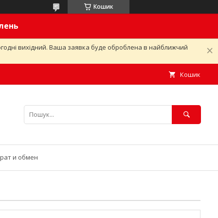
Кошик
влень
ьогодні вихідний. Ваша заявка буде оброблена в найближчий
Кошик
рат и обмен