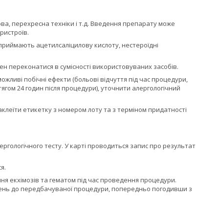
ова, перехресна техніки і т.д. Введення препарату може
ристроїв.
кі приймають ацетилсаліцилову кислоту, нестероїдні
н переконатися в сумісності використовуваних засобів.
жливі побічні ефекти (больові відчуття під час процедури,
ягом 24 годин після процедури), уточнити алергологічний
аклеїти етикетку з номером лоту та з терміном придатності
гологічного тесту. У карті проводиться запис про результат
я.
ня екхімозів та гематом під час проведення процедури.
ждень до передбачуваної процедури, попередньо погодивши з