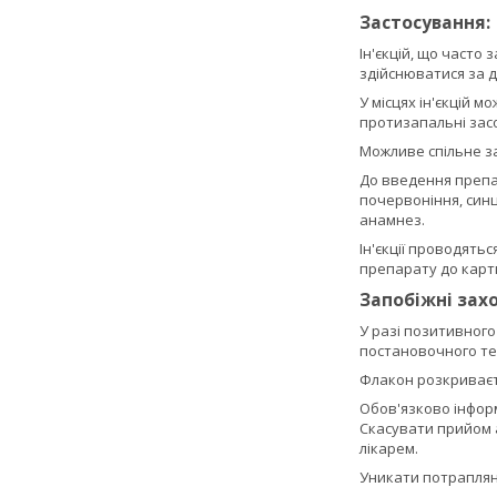
Застосування:
Ін'єкцій, що часто
здійснюватися за 
У місцях ін'єкцій 
протизапальні зас
Можливе спільне з
До введення препар
почервоніння, синц
анамнез.
Ін'єкції проводять
препарату до картк
Запобіжні зах
У разі позитивног
постановочного тес
Флакон розкриваєть
Обов'язково інформ
Скасувати прийом 
лікарем.
Уникати потраплянн