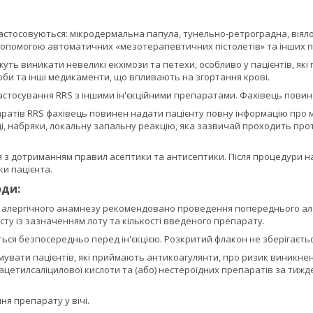
 застосовуються: мікродермальна папула, тунельно-ретроградна, віял
допомогою автоматичних «мезотерапевтичних пістолетів» та інших п
можуть виникати невеликі екхімози та петехи, особливо у пацієнтів, я
оби та інші медикаменти, що впливають на згортання крові.
астосування RRS з іншими ін'єкційними препаратами. Фахівець повине
атів RRS фахівець повинен надати пацієнту повну інформацію про мо
і, набряки, локальну запальну реакцію, яка зазвичай проходить прот
ся з дотриманням правил асептики та антисептики. Після процедури н
и пацієнта.
оди:
о алергічного анамнезу рекомендовано проведення попереднього алер
ту із зазначенням лоту та кількості введеного препарату.
ся безпосередньо перед ін'єкцією. Розкритий флакон не зберігаєтьс
увати пацієнтів, які приймають антикоагулянти, про ризик виникнен
ацетилсаліцилової кислоти та (або) нестероїдних препаратів за ти
я препарату у вічі.