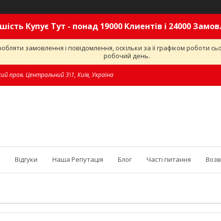
шість Купує Тут - понад 19000 Клиентів і 24000 Замо
обляти замовлення і повідомлення, оскільки за її графіком роботи с
робочий день.
ий пров. Центральний 3\1, Київ, Україна
Відгуки
Наша Репутація
Блог
Часті питання
Возв