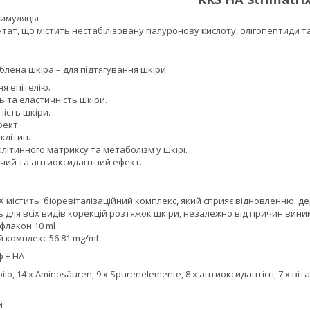
тимуляція
ат, що містить нестабілізовану гіалуронову кислоту, олігопептиди т
аблена шкіра – для підтягування шкіри.
я епітелію.
 та еластичність шкіри.
ість шкіри.
фект.
клітин.
літинного матриксу та метаболізм у шкірі.
чий та антиоксидантний ефект.
 містить біоревіталізаційний комплекс, який сприяє відновленню де
ь для всіх видів корекцій розтяжок шкіри, незалежно від причин виник
 флакон 10 ml
й комплекс 56.81 mg/ml
ф + HA
рію, 14 x Aminosäuren, 9 x Spurenelemente, 8 x антиоксидантієн, 7 x віта
й