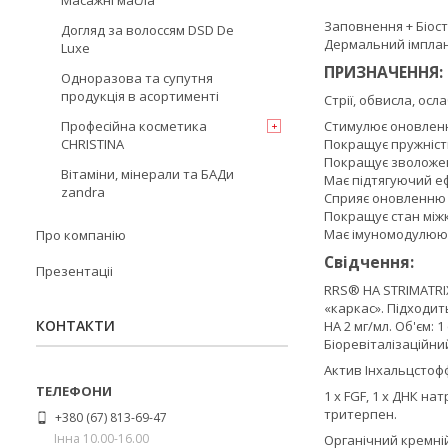
Масажні масла
Заповнення + Біос
Догляд за волоссям DSD De
Дермальний імплант
Luxe
ПРИЗНАЧЕННЯ:
Одноразова та супутня
продукція в асортименті
Стрії, обвисла, осл
Професійна косметика
Стимулює оновленн
CHRISTINA
Покращує пружність
Покращує зволожен
Вітаміни, мінерали та БАДи
Має підтягуючий е
zandra
Сприяє оновленню 
Покращує стан міжк
Має імуномодулюю
Про компанію
Свідчення:
Презентаціі
RRS® HA STRIMATRIX
«каркас». Підходит
КОНТАКТИ
HA 2 мг/мл. Об'єм: 1
Біоревіталізаційни
Актив Інхальцстоф
1 x FGF, 1 x ДНК нат
тритерпен.
+380 (67) 813-69-47
Інна 10.00-16.00
Органічний кремні