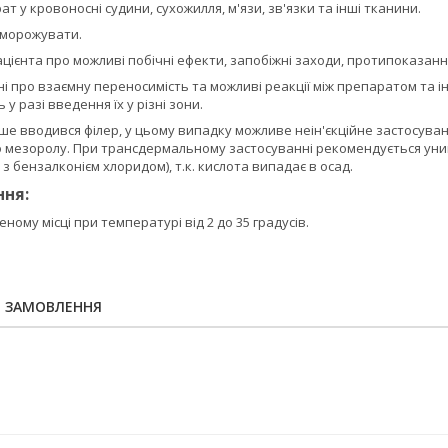
т у кровоносні судини, сухожилля, м'язи, зв'язки та інші тканини.
аморожувати.
ієнта про можливі побічні ефекти, запобіжні заходи, протипоказанн
ані про взаємну переносимість та можливі реакції між препаратом та
у разі введення їх у різні зони.
іше вводився філер, у цьому випадку можливе неін'єкційне застосу
о мезоролу. При трансдермальному застосуванні рекомендується уни
з бензалконієм хлоридом), т.к. кислота випадає в осад.
ння:
ному місці при температурі від 2 до 35 градусів.
Я ЗАМОВЛЕННЯ