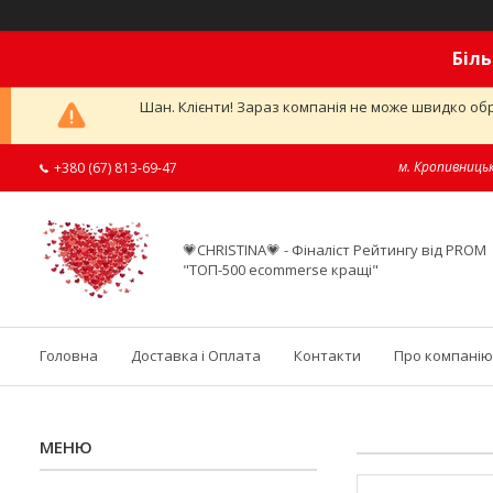
Біль
Шан. Клієнти! Зараз компанія не може швидко обр
м. Кропивницьк
+380 (67) 813-69-47
💗CHRISTINA💗 - Фіналіст Рейтингу від PROM
"ТОП-500 ecommerse кращі"
Головна
Доставка і Оплата
Контакти
Про компанію