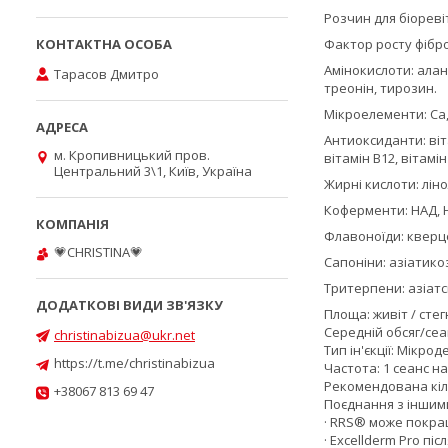
Розчин для біоревіт
Фактор росту фіброб
Амінокислоти: алані
Тарасов Дмитро
треонін, тирозин.
Мікроелементи: Ca, F
Антиоксиданти: віт
м. Кропивницький пров.
вітамін B12, вітамін 
Центральний 3\1, Київ, Україна
Жирні кислоти: лін
Коферменти: НАД, 
Флавоноїди: кверц
💗CHRISTINA💗
Сапоніни: азіатико
Тритерпени: азіатс
Площа: живіт / стег
Середній обсяг/сеа
christinabizua@ukr.net
Тип ін'єкції: Мікрод
https://t.me/christinabizua
Частота: 1 сеанс на
Рекомендована кіль
+38067 813 69 47
Поєднання з іншим
· RRS® може покра
· Excellderm Pro піс