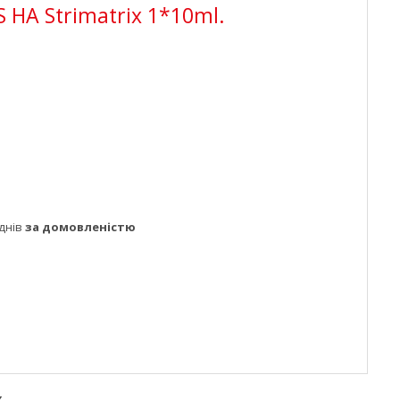
S HA Strimatrix 1*10ml.
днів
за домовленістю
x