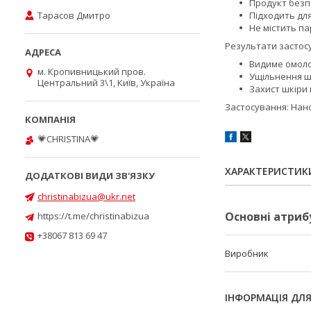
Продукт безпе
Тарасов Дмитро
Підходить для
Не містить па
Результати застос
Видиме омоло
м. Кропивницький пров.
Ущільнення ш
Центральний 3\1, Київ, Україна
Захист шкіри 
Застосування: Нано
💗CHRISTINA💗
ХАРАКТЕРИСТИК
christinabizua@ukr.net
Основні атриб
https://t.me/christinabizua
+38067 813 69 47
Виробник
ІНФОРМАЦІЯ ДЛ