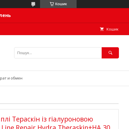
Кошик
влень
Кошик
рат и обмен
плі Тераскін із гіалуроновою
 Line Repair Hydra Theraskin+HA 30