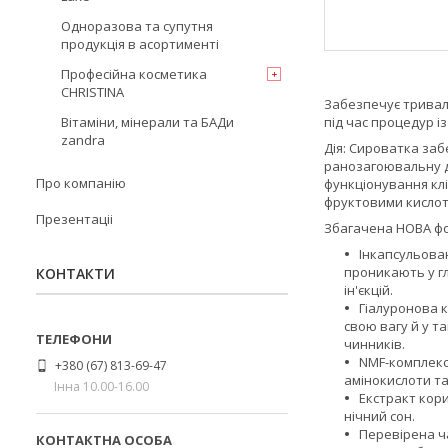
Одноразова та супутня
продукція в асортименті
Професійна косметика
CHRISTINA
Забезпечує тривал
Вітаміни, мінерали та БАДи
під час процедур із
zandra
Дія: Сироватка заб
ранозагоювальну ді
Про компанію
функціонування кл
фруктовими кислотам
Презентаціі
Збагачена НОВА ф
Інкапсульова
проникають у гл
КОНТАКТИ
ін'єкцій.
Гіалуронова к
свою вагу й у т
чинників.
NMF-комплекс 
+380 (67) 813-69-47
амінокислоти та
Інна 10.00-16.00
Екстракт кори
нічний сон.
Перевірена ч