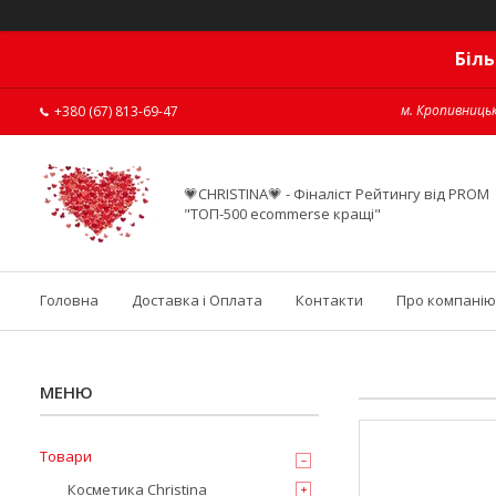
Біль
м. Кропивницьк
+380 (67) 813-69-47
💗CHRISTINA💗 - Фіналіст Рейтингу від PROM
"ТОП-500 ecommerse кращі"
Головна
Доставка і Оплата
Контакти
Про компанію
Товари
Косметика Christina