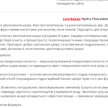
покидаючи сайту.
Line Repair
Hydra Theraski
е зволоження шкіри. Має протизапальну та ранозагоювальну дію. До
 фруктовими кислотами, ретинолом, після пілінгів. Підходить для гіпер
езпечує зволоження шкіри упродовж 8 годин. Завдяки оптимальному в
ї, бере участь у процесі росту та регенерації тканин, покращує пр
ітин. Препарат добре заспокоює шкіру та не викликає подразнення, 
и, ретином A, після пілінгів і для гіперчутливої шкіри.
ормула:
на гіалуронова кислота — мікрокапсулювання гіалуронової кислоти 
ибокі шари шкіри та підвищують вміст гіалуронової кислоти в шкірі.
ислота в розчині — розчин високомолекулярного содіум гіалуронату з
акий спосіб покращувати гідратаційний баланс шкіри. Крім того, він ф
(Комплекс натуральних зволожувальних чинників). Базується на амін
 підвищує здатність коренеоцитів утримувати воду. Зволожує суху шкі
 шовкової акації складається з ефектом глікації — причиною зморщок 
асом формула.