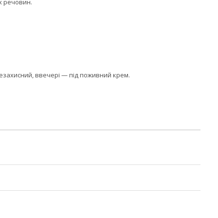
х речовин.
цезахисний, ввечері — під поживний крем.