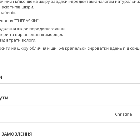
чний і м'яко діє на шкіру завдяки інгредієнтам-аналогам натуральни
 всіх типів шкіри.
рабенів.
ування "THERASKIN":
дження шкіри впродовж години
кіри та вирівнювання зморщок
від втрати вологи.
сити на шкіру обличчя й шиї 6-8 крапельок сироватки вдень під сон
И
ути
Christina
Я ЗАМОВЛЕННЯ