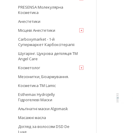
PRESENSA Молекулярна
Косметика
Анестетики
Місцеві Анестетики
Carboxymarket - 1-й
Супермаркет Карбоксітерапіі
Шугарінг. Цукрова депіляція TM
Angel Care
Косметолог
Мезонитки, Біоармування.
Косметика TM Lamic
Esthemax HydroJelly
Гідрогелеві Маски
Альгінатні маски Algomask
Масажні масла
Догляд за волоссям DSD De
Luxe