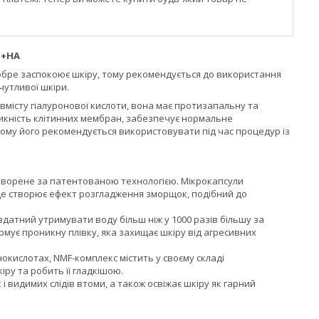
n+HA
бре заспокоює шкіру, тому рекомендується до використання
чутливої шкіри.
місту гіалуронової кислоти, вона має протизапальну та
оникність клітинних мембран, забезпечує нормальне
тому його рекомендується використовувати під час процедур із
створене за патентованою технологією. Мікрокапсули
 Це створює ефект розгладження зморщок, подібний до
датний утримувати воду більш ніж у 1000 разів більшу за
ормує проникну плівку, яка захищає шкіру від агресивних
окислотах, NMF-комплекс містить у своєму складі
ру та робить її гладкішою.
і видимих слідів втоми, а також освіжає шкіру як гарний