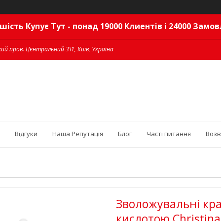
шість Купує Тут - понад 19000 Клиентів і 24000 Замо
ий пров. Центральний 3\1, Київ, Україна
Відгуки
Наша Репутація
Блог
Часті питання
Возв
Зволожувальні кра
кислотою Christina