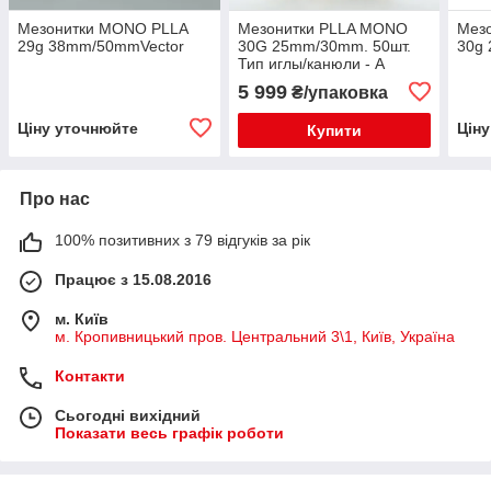
Мезонитки MONO PLLA
Мезонитки PLLA MONO
Мез
29g 38mm/50mmVector
30G 25mm/30mm. 50шт.
30g
Тип иглы/канюли - A
5 999
₴/упаковка
Ціну уточнюйте
Цін
Купити
Про нас
100% позитивних з 79 відгуків за рік
Працює з 15.08.2016
м. Київ
м. Кропивницький пров. Центральний 3\1, Київ, Україна
Контакти
Сьогодні вихідний
Показати весь графік роботи