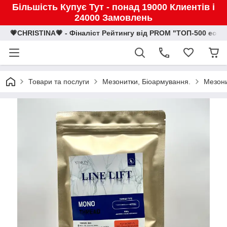
Більшість Купує Тут - понад 19000 Клиентів і
24000 Замовлень
💗CHRISTINA💗 - Фіналіст Рейтингу від PROM "ТОП-500 eco
Товари та послуги
Мезонитки, Біоармування.
Мезони