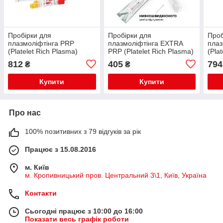
Пробірки для
Пробірки для
Проб
плазмоліфтінга PRP
плазмоліфтінга EXTRA
плаз
(Platelet Rich Plasma)
PRP (Platelet Rich Plasma)
(Pla
процедури, скло - 2 шт\уп.
процедури, скло - 1 шт\уп
проц
812
405
794
₴
₴
по 8 мл
12 мл
по 8
Купити
Купити
Про нас
100% позитивних з 79 відгуків за рік
Працює з 15.08.2016
м. Київ
м. Кропивницький пров. Центральний 3\1, Київ, Україна
Контакти
Сьогодні працює з 10:00 до 16:00
Показати весь графік роботи