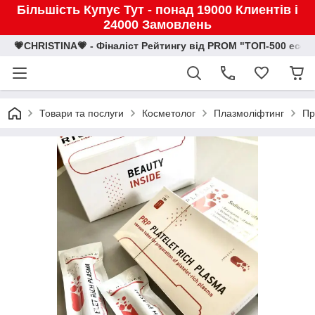
Більшість Купує Тут - понад 19000 Клиентів і
24000 Замовлень
💗CHRISTINA💗 - Фіналіст Рейтингу від PROM "ТОП-500 eco
Товари та послуги
Косметолог
Плазмоліфтинг
Пр