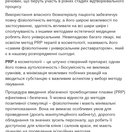
речовин, що беруть участь в різних стадіях відтворювального
процесу.
Використання власного біоматеріалу пацієнта забезпечує
повну фізіологічність методу, а його широкі можливості по
застосуванню, здатність впливати на всі шари шкіри і
сполучуваність з іншими методами естетичної медицини
роблять його універсальним. Невипадково багато лікарі, які
освоїли метод PRP терапії в косметології, називають його
«самим фізіологічним і універсальним реставратором», який
є в нашому розпорядженні сьогодні.
PRP
в косметології – це штучно створений препарат, однак
його повна аутологичность і біосумісність не викликає
сумнівів, а мінімізація можливих побічних реакцій на
вводиться субстанцію є важливим аспектом у виборі методу
лікування.
Процедура введення збагаченої тромбоцитами плазми (PRP)
ефективна і безпечна. Її можна віднести до методів
позитивної стимуляції – фізіологічним і мають мінімальні
протипоказання. Вона не вимагає особливих умов для
проведення (досить маніпуляційного кабінету), дорогого
обладнання та значних зусиль персоналу, що робить її
доступною для клієнтів клінік і салонів краси, які мають
ліцензію на проведення ін'єкційних методик.