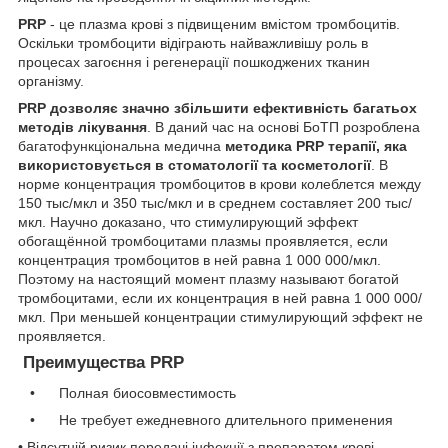
PRP
- це плазма крові з підвищеним вмістом тромбоцитів.
Оскільки тромбоцити відіграють найважливішу роль в
процесах загоєння і регенерації пошкоджених тканин
організму.
PRP дозволяє значно збільшити ефективність багатьох
методів лікування
. В даний час на основі БоТП розроблена
багатофункціональна медична
методика PRP терапії, яка
використовується в стоматології та косметології
. В
норме концентрация тромбоцитов в крови колеблется между
150 тыс/мкл и 350 тыс/мкл и в среднем составляет 200 тыс/
мкл. Научно доказано, что стимулирующий эффект
обогащённой тромбоцитами плазмы проявляется, если
концентрация тромбоцитов в ней равна 1 000 000/мкл.
Поэтому на настоящий момент плазму называют богатой
тромбоцитами, если их концентрация в ней равна 1 000 000/
мкл. При меньшей концентрации стимулирующий эффект не
проявляется.
Преимущества PRP
• Полная биосовместимость
• Не требует ежедневного длительного применения
• Відсутній ризик передачі інфекції з препаратом крові