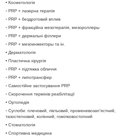
• Косметологія
◦ PRP + лазерна терапія
◦ PRP + бездротовий вплив
◦ PRP + фракційна мезотерапія, мезороллеры
◦ PRP + дермальні філлери
◦ PRP + мезоинжекторы та ін.
• Дерматологія
• Пластична хірургія
◦ PRP + підтяжка обличчя
◦ PRP + липотрансфер
◦ Самостійне застосування PRP
◦ Скорочення термінів реабілітації
• Ортопедія
◦ Суглоби: плечовий, ліктьовий, променевозап'ястний,
тазостегновий, колінний, гомілковостопний
• Стоматологія
• Спортивна медицина